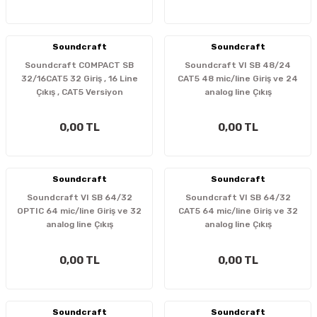
İTÖR
Soundcraft
Soundcraft
FONLAR
Soundcraft COMPACT SB
Soundcraft VI SB 48/24
32/16CAT5 32 Giriş , 16 Line
CAT5 48 mic/line Giriş ve 24
SUAR
 ( SES KARTLI )
HOPARLÖRLER
Çıkış , CAT5 Versiyon
analog line Çıkış
E AKSESUAR
0,00 TL
0,00 TL
Soundcraft
Soundcraft
Soundcraft VI SB 64/32
Soundcraft VI SB 64/32
OPTIC 64 mic/line Giriş ve 32
CAT5 64 mic/line Giriş ve 32
analog line Çıkış
analog line Çıkış
0,00 TL
0,00 TL
Soundcraft
Soundcraft