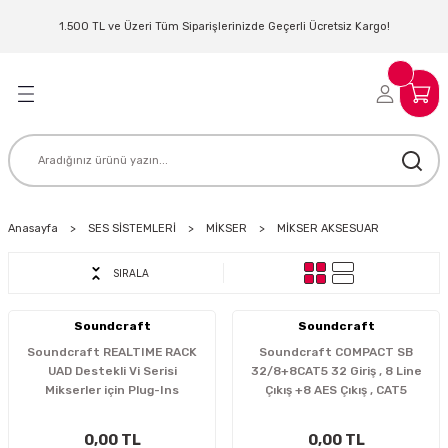
Geri Dön
Geri Dön
Geri Dön
Geri Dön
Geri Dön
Geri Dön
Geri Dön
Geri Dön
1.500 TL ve Üzeri Tüm Siparişlerinizde Geçerli Ücretsiz Kargo!
LERİ
MLERİ
 SİSTEMLERİ
İSTEMLERİ
NTROLLER
NIM KULAKLIK
ER
MAKİNESİ
D OYNATICI
Anasayfa
SES SİSTEMLERİ
MİKSER
MİKSER AKSESUAR
SIRALA
KLIK
ADSET )
ÖR
LER
MİKROFONU
MFİ
Soundcraft
Soundcraft
Soundcraft REALTIME RACK
Soundcraft COMPACT SB
UAD Destekli Vi Serisi
32/8+8CAT5 32 Giriş , 8 Line
MCİ
EKTÖR
Mikserler için Plug-Ins
Çıkış +8 AES Çıkış , CAT5
Versiyon
AKLIK
ZÜMLER
0,00 TL
0,00 TL