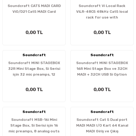
Soundcraft CAT5 MADI CARD
Soundcraft Vi Local Rack
ViO/D21 Cat5 MADI Card
ViLR-48C5 48kHz Cat5 local
rack for use with
Vi5000/7000
0,00 TL
0,00 TL
Soundcraft
Soundcraft
Soundcraft MINI STAGEBOX
Soundcraft MINI STAGEBOX
32R Mini Stage Box, Si Serisi
16R Mini Stage Box ve 32CH
için 32 mic preamps, 12
MADI + 32CH USB Si Option
analog outs and dual MADI
card
connections
0,00 TL
0,00 TL
Soundcraft
Soundcraft
Soundcraft MSB-16i Mini
Soundcraft Cat 5 Dual port
Stage Box, Si Serisi için 16
MADI MADI I/O Kart 64 Kanal
mic preamps, 8 analog outs
MADI Giriş ve Çıkış