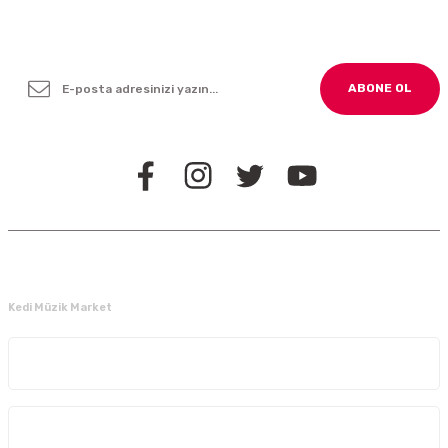
Yenilikleden ve Kampanyalardan Haber Bültenimize
Kayodolun!
ABONE OL
BİZİ TAKİP EDİN
Kedi Müzik Market
Kurumsal
Alışveriş