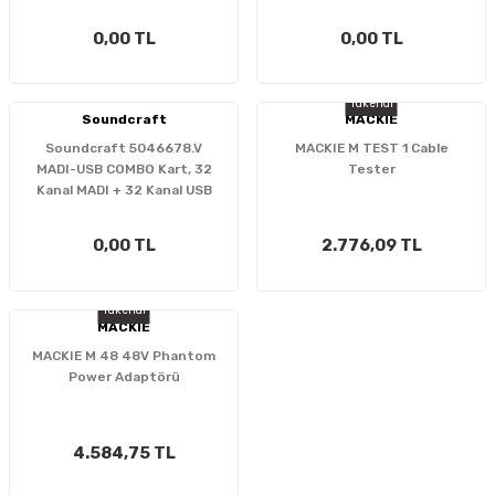
and a single MADI
connection
0,00 TL
0,00 TL
Tükendi
Soundcraft
MACKIE
Soundcraft 5046678.V
MACKIE M TEST 1 Cable
MADI-USB COMBO Kart, 32
Tester
Kanal MADI + 32 Kanal USB
0,00 TL
2.776,09 TL
Tükendi
MACKIE
MACKIE M 48 48V Phantom
Power Adaptörü
4.584,75 TL