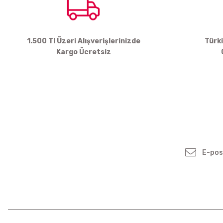
1.500 Tl Üzeri Alışverişlerinizde
Türk
Kargo Ücretsiz
Yenilikleden ve
Kampanyalardan Haber
Bültenimize Kayodolun!