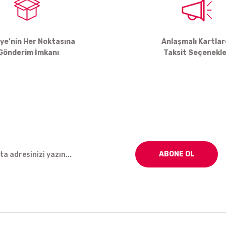
iye’nin Her Noktasına
Anlaşmalı Kartla
Gönderim İmkanı
Taksit Seçenekle
ABONE OL