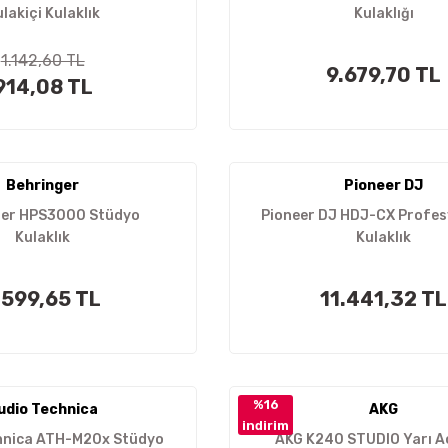
lakiçi Kulaklık
Kulaklığı
1.142,60 TL
9.679,70 TL
914,08 TL
Behringer
Pioneer DJ
ger HPS3000 Stüdyo
Pioneer DJ HDJ-CX Profes
Kulaklık
Kulaklık
.599,65 TL
11.441,32 TL
%16
udio Technica
AKG
indirim
hnica ATH-M20x Stüdyo
AKG K240 STUDIO Yarı Aç