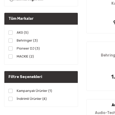
Ku
Tüm Markalar
AKG (5)
Behringer (3)
Pioneer DJ (3)
Behrin
MACKIE (2)
Audio Technica (1)
Yamaha (1)
1
Filtre Seçenekleri
Kampanyalı Ürünler (1)
İndirimli Ürünler (4)
A
Audio-Tec