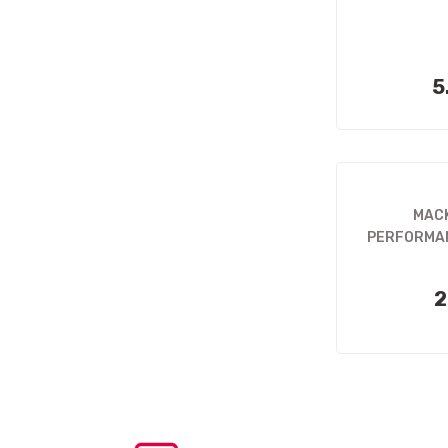
5
MACK
PERFORMANC
2