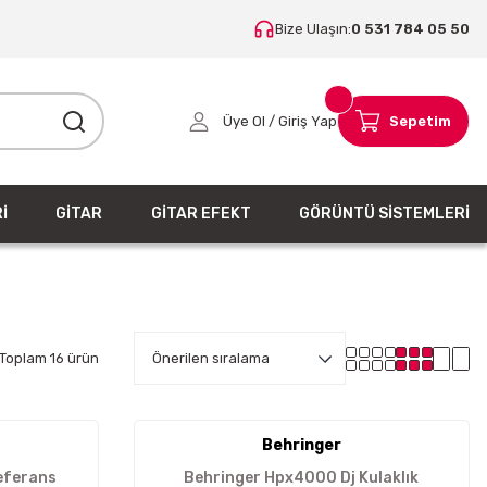
Bize Ulaşın:
0 531 784 05 50
Üye Ol / Giriş Yap
Sepetim
İ
GİTAR
GİTAR EFEKT
GÖRÜNTÜ SİSTEMLERİ
Toplam 16 ürün
Behringer
eferans
Behringer Hpx4000 Dj Kulaklık