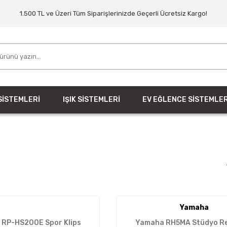
1.500 TL ve Üzeri Tüm Siparişlerinizde Geçerli Ücretsiz Kargo!
SİSTEMLERİ
IŞIK SİSTEMLERİ
EV EĞLENCE SİSTEMLER
Yamaha
 RP-HS200E Spor Klips
Yamaha RH5MA Stüdyo R