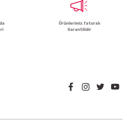
rda
Ürünlerimiz faturalı
ri
Garantilidir
BİZİ TAKİP EDİN