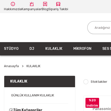
Hakkımızda
Kampanyalar
Blog
Sipariş Takibi
STÜDYO
DJ
KULAKLIK
MİKROFON
SES 
Anasayfa
KULAKLIK
KULAKLIK
Stoktakiler
GÜNLÜK KULLANIM KULAKLIK
%20
indirim
Panasonic
Tüm Kategoriler