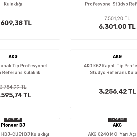
Kulaklığı
Profesyonel Stüdyo Re
Kulaklık
7.501,20 TL
.609,38 TL
6.301,00 TL
AKG
AKG
apalı Tip Profesyonel
AKG K52 Kapalı Tip Prof
 Referans Kulaklık
Stüdyo Referans Kula
3.784,99 TL
3.256,42 TL
.595,74 TL
Tükendi
Tükendi
Pioneer DJ
AKG
 HDJ-CUE1 DJ Kulaklığı
AKG K240 MKII Yarı Açı