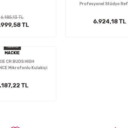
Profesyonel Stüdyo Re
Kulaklık
6.185,13 TL
6.924,18 TL
.999,58 TL
Tükendi
MACKIE
IE CR BUDS HIGH
E Mikrofonlu Kulakiçi
Kulaklık
.187,22 TL