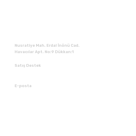
İLETİŞİM
Nusratiye Mah. Erdal İnönü Cad.
Havacılar Apt. No:9 Dükkan:1
Satış Destek
0 531 784 05 50
E-posta
tedarik@kedimuzikmarket.com