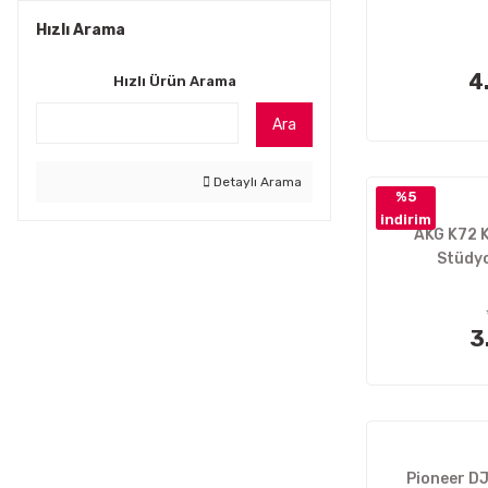
Hızlı Arama
4
Hızlı Ürün Arama
Ara
Detaylı Arama
%5
indirim
AKG K72 K
Stüdyo
3
Pioneer DJ