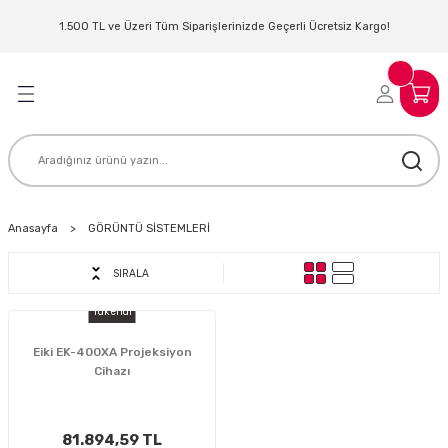
Geri Dön
Geri Dön
Geri Dön
Geri Dön
Geri Dön
Geri Dön
Geri Dön
Geri Dön
1.500 TL ve Üzeri Tüm Siparişlerinizde Geçerli Ücretsiz Kargo!
LERİ
MLERİ
 SİSTEMLERİ
İSTEMLERİ
NTROLLER
NIM KULAKLIK
ER
MAKİNESİ
D OYNATICI
Anasayfa
GÖRÜNTÜ SİSTEMLERİ
SIRALA
KLIK
ADSET )
ÖR
Tükendi
LER
MİKROFONU
MFİ
Eiki EK-400XA Projeksiyon
Cihazı
MCİ
EKTÖR
AKLIK
ZÜMLER
81.894,59 TL