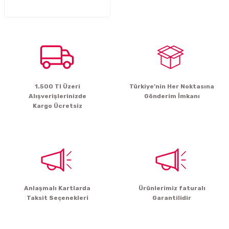
İTÖR
FONLAR
SUAR
 ( SES KARTLI )
HOPARLÖRLER
1.500 Tl Üzeri
Türkiye’nin Her Noktasına
E AKSESUAR
Alışverişlerinizde
Gönderim İmkanı
Kargo Ücretsiz
Anlaşmalı Kartlarda
Ürünlerimiz faturalı
Taksit Seçenekleri
Garantilidir