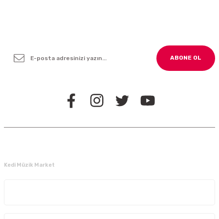
Yenilikleden ve Kampanyalardan Haber Bültenimize
Kayodolun!
ABONE OL
BİZİ TAKİP EDİN
Kedi Müzik Market
Kurumsal