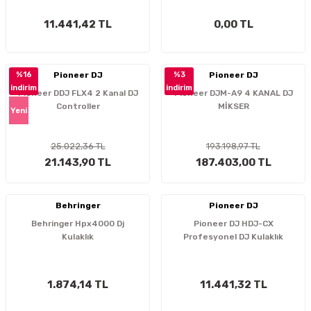
11.441,42 TL
0,00 TL
%16
Pioneer DJ
%3
Pioneer DJ
indirim
indirim
Pioneer DDJ FLX4 2 Kanal DJ
Pioneer DJM-A9 4 KANAL DJ
Controller
MİKSER
Yeni
25.022,36 TL
193.198,97 TL
21.143,90 TL
187.403,00 TL
Behringer
Pioneer DJ
Behringer Hpx4000 Dj
Pioneer DJ HDJ-CX
Kulaklık
Profesyonel DJ Kulaklık
1.874,14 TL
11.441,32 TL