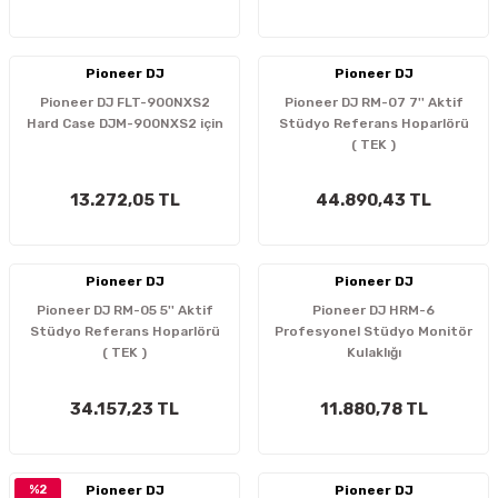
İTÖR
Pioneer DJ
Pioneer DJ
FONLAR
Pioneer DJ FLT-900NXS2
Pioneer DJ RM-07 7'' Aktif
Hard Case DJM-900NXS2 için
Stüdyo Referans Hoparlörü
SUAR
 ( SES KARTLI )
HOPARLÖRLER
( TEK )
E AKSESUAR
13.272,05 TL
44.890,43 TL
Pioneer DJ
Pioneer DJ
Pioneer DJ RM-05 5'' Aktif
Pioneer DJ HRM-6
Stüdyo Referans Hoparlörü
Profesyonel Stüdyo Monitör
( TEK )
Kulaklığı
34.157,23 TL
11.880,78 TL
%2
Pioneer DJ
Pioneer DJ