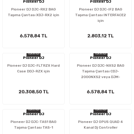
Pioneer DJ
Pioneer DJ
Pioneer DJ DJC-RX2 BAG
Pioneer DJ DJC-IF2 BAG
Taşıma Çantası XDJ-RX2 için
Taşıma Çantası INTERFACE2
için
6.578,84 TL
2.803,12 TL
Tükendi
Tükendi
Pioneer DJ
Pioneer DJ
Pioneer DJ DJC-FLTRZX Hard
Pioneer DJ DJC-NXS2 BAG
Case DDJ-RZX için
Taşıma Çantası CDJ-
2000NXS2 veya DJM-
900NXS2 için
20.308,50 TL
6.578,84 TL
Tükendi
Tükendi
Pioneer DJ
Pioneer DJ
Pioneer DJ DJC-TAS1 BAG
Pioneer DJ OPUS QUAD 4
Taşıma Çantası TAS-1
Kanal Dj Controller