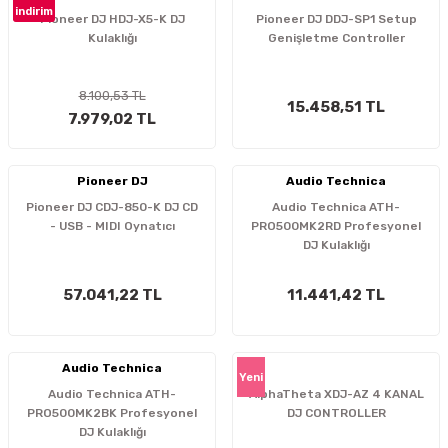
indirim
Pioneer DJ HDJ-X5-K DJ
Pioneer DJ DDJ-SP1 Setup
Kulaklığı
Genişletme Controller
8.100,53 TL
15.458,51 TL
7.979,02 TL
Pioneer DJ
Audio Technica
Pioneer DJ CDJ-850-K DJ CD
Audio Technica ATH-
- USB - MIDI Oynatıcı
PRO500MK2RD Profesyonel
DJ Kulaklığı
57.041,22 TL
11.441,42 TL
Audio Technica
Yeni
Audio Technica ATH-
AlphaTheta XDJ-AZ 4 KANAL
PRO500MK2BK Profesyonel
DJ CONTROLLER
DJ Kulaklığı