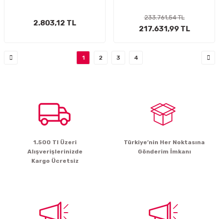
233.761,54 TL
2.803,12 TL
217.631,99 TL
1
2
3
4
1.500 Tl Üzeri
Türkiye’nin Her Noktasına
Alışverişlerinizde
Gönderim İmkanı
Kargo Ücretsiz