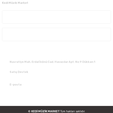
Kedi Müzik Market
Kurumsal
Alışveriş
İLETİŞİM
Nusratiye Mah. Erdal İnönü Cad. Havacılar Apt. No:9 Dükkan:1
Satış Destek
0 531 784 05 50
E-posta
tedarik@kedimuzikmarket.com
©
KEDİ MÜZİK MARKET
Tüm hakları saklıdır.