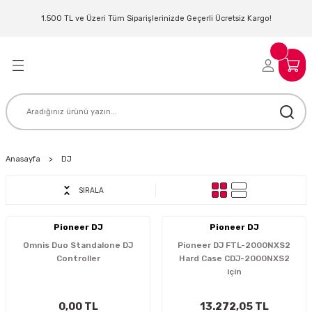
Geri Dön
Geri Dön
Geri Dön
Geri Dön
Geri Dön
Geri Dön
Geri Dön
Geri Dön
1.500 TL ve Üzeri Tüm Siparişlerinizde Geçerli Ücretsiz Kargo!
LERİ
MLERİ
 SİSTEMLERİ
İSTEMLERİ
NTROLLER
NIM KULAKLIK
ER
MAKİNESİ
D OYNATICI
Anasayfa
DJ
SIRALA
KLIK
ADSET )
ÖR
LER
MİKROFONU
MFİ
Pioneer DJ
Pioneer DJ
Omnis Duo Standalone DJ
Pioneer DJ FTL-2000NXS2
Controller
Hard Case CDJ-2000NXS2
MCİ
EKTÖR
için
AKLIK
ZÜMLER
0,00 TL
13.272,05 TL