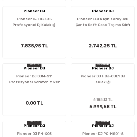
Pioneer DJ
Pioneer DJ
Pioneer DJ HDJ-X5
Pioneer FLX4 için Koruyucu
Profesyonel Dj Kulaklığı
Çanta Soft Case Taşıma Kılıfı
7.835,95 TL
2.742,25 TL
Tükendi
Tükendi
Pioneer DJ
Pioneer DJ
Pioneer DJ DJM-S11
Pioneer DJ HDJ-CUE1 DJ
Profesyonel Scratch Mixer
Kulaklığı
6.185,13 TL
0,00 TL
5.999,58 TL
Tükendi
Tükendi
Pioneer DJ
Pioneer DJ
Pioneer DJ PN-X05
Pioneer DJ PC-HS01-S