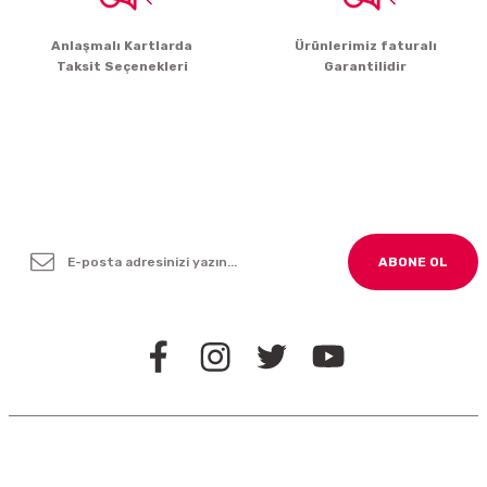
Anlaşmalı Kartlarda
Ürünlerimiz faturalı
Taksit Seçenekleri
Garantilidir
Yenilikleden ve Kampanyalardan Haber Bültenimize
Kayodolun!
ABONE OL
BİZİ TAKİP EDİN