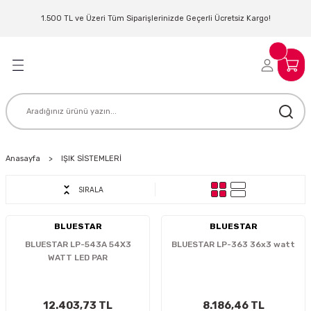
Geri Dön
Geri Dön
Geri Dön
Geri Dön
Geri Dön
Geri Dön
Geri Dön
Geri Dön
1.500 TL ve Üzeri Tüm Siparişlerinizde Geçerli Ücretsiz Kargo!
LERİ
MLERİ
 SİSTEMLERİ
İSTEMLERİ
NTROLLER
NIM KULAKLIK
ER
MAKİNESİ
D OYNATICI
Anasayfa
IŞIK SİSTEMLERİ
SIRALA
KLIK
ADSET )
ÖR
LER
MİKROFONU
MFİ
BLUESTAR
BLUESTAR
BLUESTAR LP-543A 54X3
BLUESTAR LP-363 36x3 watt
WATT LED PAR
MCİ
EKTÖR
AKLIK
ZÜMLER
12.403,73 TL
8.186,46 TL