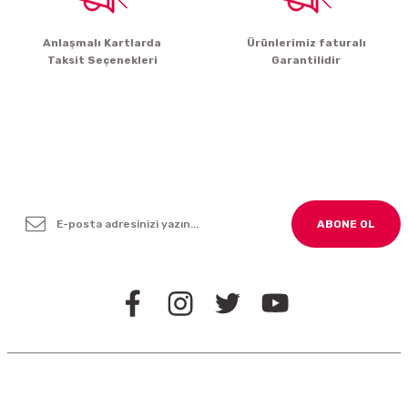
Anlaşmalı Kartlarda
Ürünlerimiz faturalı
Taksit Seçenekleri
Garantilidir
Yenilikleden ve Kampanyalardan Haber Bültenimize
Kayodolun!
ABONE OL
BİZİ TAKİP EDİN