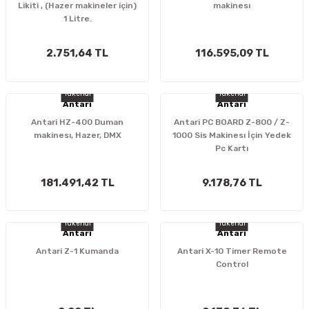
Likiti , (Hazer makineler için)
makinesı
1 Litre.
2.751,64 TL
116.595,09 TL
Tükendi
Tükendi
Antari
Antari
Antari HZ-400 Duman
Antari PC BOARD Z-800 / Z-
makinesı, Hazer, DMX
1000 Sis Makinesı İçin Yedek
Pc Kartı
181.491,42 TL
9.178,76 TL
Tükendi
Tükendi
Antari
Antari
Antari Z-1 Kumanda
Antari X-10 Timer Remote
Control