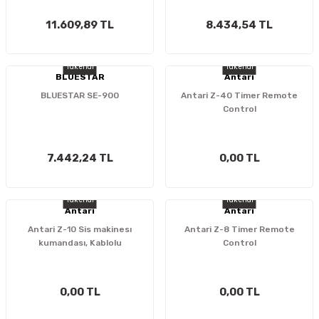
11.609,89 TL
8.434,54 TL
Tükendi
Tükendi
BLUESTAR
Antari
BLUESTAR SE-900
Antari Z-40 Timer Remote
Control
7.442,24 TL
0,00 TL
Tükendi
Tükendi
Antari
Antari
Antari Z-10 Sis makinesı
Antari Z-8 Timer Remote
kumandası, Kablolu
Control
0,00 TL
0,00 TL