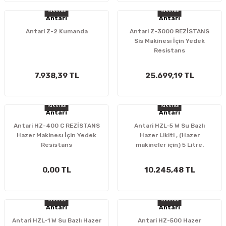
Tükendi
Tükendi
Antari
Antari
Antari Z-2 Kumanda
Antari Z-3000 REZİSTANS
Sis Makinesı İçin Yedek
Resistans
7.938,39 TL
25.699,19 TL
Tükendi
Tükendi
Antari
Antari
Antari HZ-400 C REZİSTANS
Antari HZL-5 W Su Bazlı
Hazer Makinesı İçin Yedek
Hazer Likiti , (Hazer
Resistans
makineler için) 5 Litre.
0,00 TL
10.245,48 TL
Tükendi
Tükendi
Antari
Antari
Antari HZL-1 W Su Bazlı Hazer
Antari HZ-500 Hazer