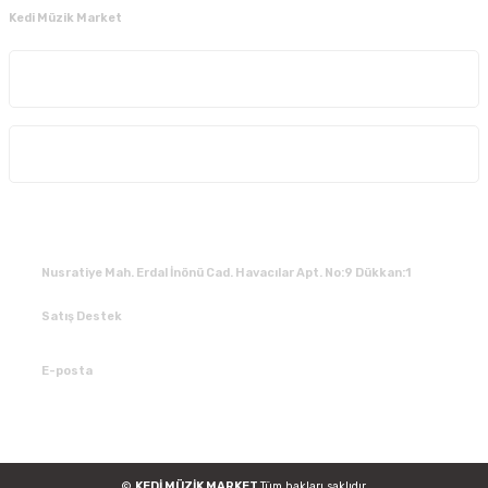
Kedi Müzik Market
Kurumsal
Alışveriş
İLETİŞİM
Nusratiye Mah. Erdal İnönü Cad. Havacılar Apt. No:9 Dükkan:1
Satış Destek
0 531 784 05 50
E-posta
tedarik@kedimuzikmarket.com
©
KEDİ MÜZİK MARKET
Tüm hakları saklıdır.