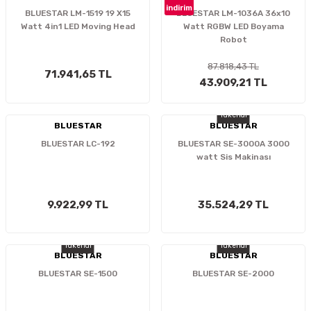
indirim
BLUESTAR LM-1519 19 X15
BLUESTAR LM-1036A 36x10
Watt 4in1 LED Moving Head
Watt RGBW LED Boyama
Robot
87.818,43 TL
71.941,65 TL
43.909,21 TL
Tükendi
BLUESTAR
BLUESTAR
BLUESTAR LC-192
BLUESTAR SE-3000A 3000
watt Sis Makinası
9.922,99 TL
35.524,29 TL
Tükendi
Tükendi
BLUESTAR
BLUESTAR
BLUESTAR SE-1500
BLUESTAR SE-2000