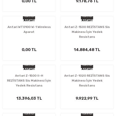
0,00 TL
9.178,76 TL
Tükendi
Tükendi
Antari
Antari
Antari WT0100 W-1 Wireless
Antari Z-1500 REZİSTANS Sis
Aparat
Makinesı İçin Yedek
Resistans
0,00 TL
14.884,48 TL
Tükendi
Tükendi
Antari
Antari
Antari Z-1500 II-H
Antari Z-1020 REZİSTANS Sis
REZİSTANS Sis Makinesi İçin
Makinesı İçin Yedek
Yedek Resistans
Resistans
13.396,03 TL
9.922,99 TL
Tükendi
Tükendi