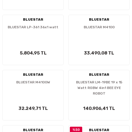
İTÖR
BLUESTAR
BLUESTAR
FONLAR
BLUESTAR LP-361 36x1 watt
BLUESTAR M4100
SUAR
 ( SES KARTLI )
HOPARLÖRLER
E AKSESUAR
5.804,95 TL
33.490,08 TL
BLUESTAR
BLUESTAR
BLUESTAR M4100W
BLUESTAR LM-19BE 19 x 15
Watt RGBW 4in1 BEE EYE
ROBOT
32.249,71 TL
140.906,41 TL
BLUESTAR
%50
BLUESTAR