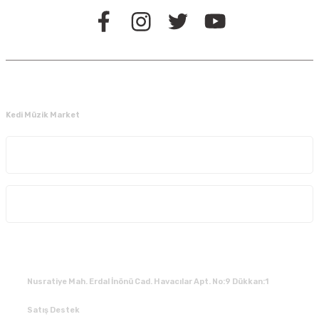
Kedi Müzik Market
Kurumsal
Alışveriş
İLETİŞİM
Nusratiye Mah. Erdal İnönü Cad. Havacılar Apt. No:9 Dükkan:1
Satış Destek