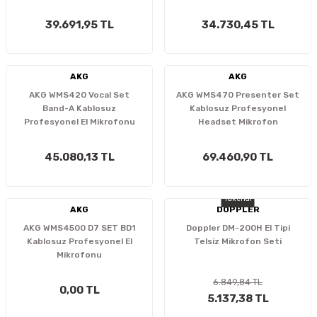
Mikrofon
39.691,95 TL
34.730,45 TL
AKG
AKG
AKG WMS420 Vocal Set
AKG WMS470 Presenter Set
Band-A Kablosuz
Kablosuz Profesyonel
Profesyonel El Mikrofonu
Headset Mikrofon
45.080,13 TL
69.460,90 TL
Tükendi
AKG
DOPPLER
AKG WMS4500 D7 SET BD1
Doppler DM-200H El Tipi
Kablosuz Profesyonel El
Telsiz Mikrofon Seti
Mikrofonu
6.849,84 TL
0,00 TL
5.137,38 TL