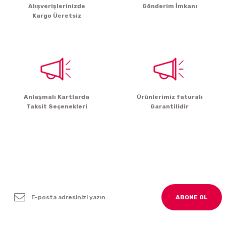
Alışverişlerinizde
Gönderim İmkanı
Kargo Ücretsiz
Anlaşmalı Kartlarda
Ürünlerimiz faturalı
Taksit Seçenekleri
Garantilidir
Yenilikleden ve Kampanyalardan Haber Bültenimize
Kayodolun!
ABONE OL
BİZİ TAKİP EDİN