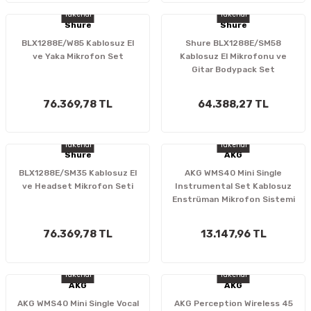
Tükendi
Tükendi
Shure
Shure
BLX1288E/W85 Kablosuz El
Shure BLX1288E/SM58
ve Yaka Mikrofon Set
Kablosuz El Mikrofonu ve
Gitar Bodypack Set
76.369,78 TL
64.388,27 TL
Tükendi
Tükendi
Shure
AKG
BLX1288E/SM35 Kablosuz El
AKG WMS40 Mini Single
ve Headset Mikrofon Seti
Instrumental Set Kablosuz
Enstrüman Mikrofon Sistemi
76.369,78 TL
13.147,96 TL
Tükendi
Tükendi
AKG
AKG
AKG WMS40 Mini Single Vocal
AKG Perception Wireless 45