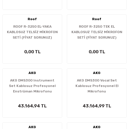
İTÖR
Roof
Roof
FONLAR
ROOF R-3250 EL-YAKA
ROOF R-3250 TEK EL
KABLOSUZ TELSİZ MİKROFON
KABLOSUZ TELSİZ MİKROFON
SUAR
 ( SES KARTLI )
HOPARLÖRLER
SETİ (FİYAT SORUNUZ)
SETİ (FİYAT SORUNUZ)
E AKSESUAR
0,00 TL
0,00 TL
AKG
AKG
AKG DMS300 Instrument
AKG DMS300 Vocal Set
Set Kablosuz Profesyonel
Kablosuz Profesyonel El
Enstrüman Mikrofonu
Mikrofonu
43.164,94 TL
43.164,99 TL
AKG
AKG