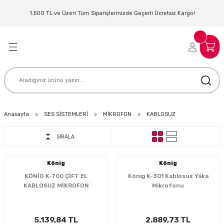
Geri Dön
Geri Dön
Geri Dön
Geri Dön
Geri Dön
Geri Dön
Geri Dön
Geri Dön
1.500 TL ve Üzeri Tüm Siparişlerinizde Geçerli Ücretsiz Kargo!
LERİ
MLERİ
 SİSTEMLERİ
İSTEMLERİ
NTROLLER
NIM KULAKLIK
ER
MAKİNESİ
D OYNATICI
Anasayfa
SES SİSTEMLERİ
MİKROFON
KABLOSUZ
SIRALA
KLIK
ADSET )
ÖR
LER
MİKROFONU
MFİ
König
König
KÖNİG K-700 ÇİFT EL
König K-301 Kablosuz Yaka
KABLOSUZ MİKROFON
Mikrofonu
MCİ
EKTÖR
AKLIK
ZÜMLER
5.139,84 TL
2.889,73 TL