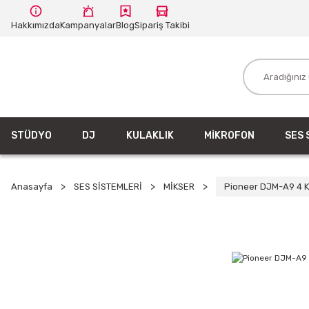
Hakkımızda
Kampanyalar
Blog
Sipariş Takibi
STÜDYO
DJ
KULAKLIK
MİKROFON
SES 
Anasayfa
SES SİSTEMLERİ
MİKSER
Pioneer DJM-A9 4 