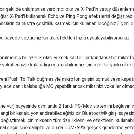
ru bir şekilde anlamanıza yardımcı olur ve X-Pad'in yatay düzenlem
lar. X-Pad'i kullanarak Echo ve Ping Pong efektlerini değiştirebil
nslarınıza ekstra çeşitlilik katmak için kullanabileceğiniz 3 yeni e
bu sayede seçtiğiniz kanala efektleri hızla uygulayabiliyorsunuz.
görülmemiş bir özellik olan, yüksek kaliteli bir kondansatör mikr
e vokallerinizle kalabalığı coşturabilmeniz için özel bir yankı efek
yeni Push To Talk düğmesiyle mikrofon girişini açmak veya kapatm
öylece canlı kalabalığa MC yapabilir ancak miksinizi vokaller olmad
ne var) sayesinde aynı anda 2 farklı PC/Mac sistemini bağlayın v
gi bir kanala yönlendirebileceğiniz bir Bluetooth® girişi sayesinde
değiştirmek için mikserin tüm özelliklerini ve efektlerini kullanabil
kanal seçicisine sahiptir ve bu da DJM-A9'a gerçek gönderme yetene