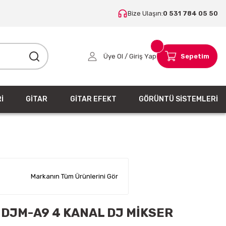
Bize Ulaşın:
0 531 784 05 50
Üye Ol / Giriş Yap
Sepetim
İ
GİTAR
GİTAR EFEKT
GÖRÜNTÜ SİSTEMLERİ
Markanın Tüm Ürünlerini Gör
r DJM-A9 4 KANAL DJ MİKSER