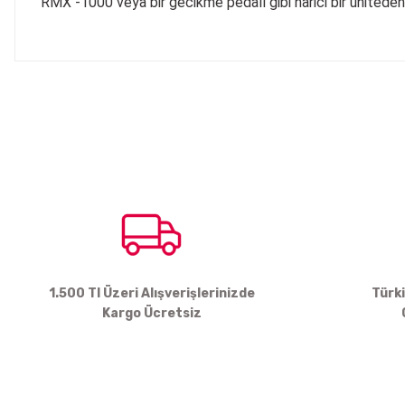
RMX
-1000
veya bir gecikme pedalı gibi harici bir üniteden 
Bu ürünün fiyat bilgisi, resim, ürün açıklamalarında ve diğer konul
Görüş ve önerileriniz için teşekkür ederiz.
Ürün resmi kalitesiz, bozuk veya görüntülenemiyor.
Ürün açıklamasında eksik bilgiler bulunuyor.
Ürün bilgilerinde hatalar bulunuyor.
Ürün fiyatı diğer sitelerden daha pahalı.
Bu ürüne benzer farklı alternatifler olmalı.
1.500 Tl Üzeri Alışverişlerinizde
Türk
Kargo Ücretsiz