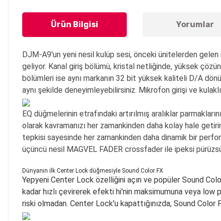
Ürün Bilgisi
Yorumlar
DJM-A9'un yeni nesil kulüp sesi, önceki ünitelerden gelen m
geliyor. Kanal giriş bölümü, kristal netliğinde, yüksek çözü
bölümleri ise aynı markanın 32 bit yüksek kaliteli D/A dönü
aynı şekilde deneyimleyebilirsiniz. Mikrofon girişi ve kulaklı
EQ düğmelerinin etrafındaki artırılmış aralıklar parmakların
olarak kavramanızı her zamankinden daha kolay hale getirir.
tepkisi sayesinde her zamankinden daha dinamik bir perfor
üçüncü nesil MAGVEL FADER crossfader ile ipeksi pürüzsüz mik
Dünyanın ilk Center Lock düğmesiyle Sound Color FX
Yepyeni Center Lock özelliğini açın ve popüler Sound Colo
kadar hızlı çevirerek efekti hi'nin maksimumuna veya low 
riski olmadan. Center Lock'u kapattığınızda, Sound Color