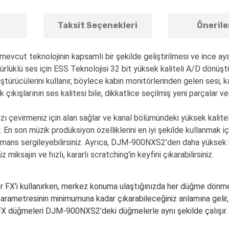
Taksit Seçenekleri
Önerile
evcut teknolojinin kapsamlı bir şekilde geliştirilmesi ve ince aya
nürlüklü ses için ESS Teknolojisi 32 bit yüksek kaliteli A/D dönüştü
ştürücülerini kullanır, böylece kabin monitörlerinden gelen sesi, 
k çıkışlarının ses kalitesi bile, dikkatlice seçilmiş yeni parçalar ve
ızı çevirmeniz için alan sağlar ve kanal bölümündeki yüksek kalitel
 En son müzik prodüksiyon özelliklerini en iyi şekilde kullanmak iç
mans sergileyebilirsiniz. Ayrıca, DJM-900NXS2'den daha yüksek kal
sajın ve hızlı, kararlı scratching'in keyfini çıkarabilirsiniz.
r FX'i kullanırken, merkez konuma ulaştığınızda her düğme dönmey
parametresinin minimumuna kadar çıkarabileceğiniz anlamına gelir,
 FX düğmeleri DJM-900NXS2'deki düğmelerle aynı şekilde çalışır.