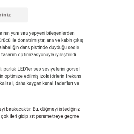
riniz
rının yanı sıra yepyeni bileşenlerden
rücü ile donatılmıştır; ana ve kabin çıkış
kalabalığın dans pistinde duyduğu sesle
 tasarım optimizasyonuyla iyileştirildi.
i, parlak LED'ler ses seviyelerini görsel
in optimize edilmiş izolatörlerin frekans
iteli, daha kaygan kanal fader'ları ve
i bırakacaktır. Bu, düğmeyi istediğiniz
 çok ileri gidip zıt parametreye geçme