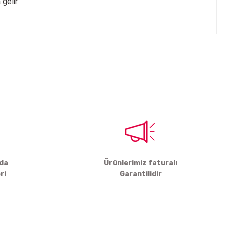
gelir.
tebilirsiniz.
rda
Ürünlerimiz faturalı
ri
Garantilidir