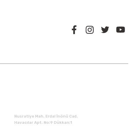
BİZİ TAKİP EDİN
İLETİŞİM
Nusratiye Mah. Erdal İnönü Cad.
Havacılar Apt. No:9 Dükkan:1