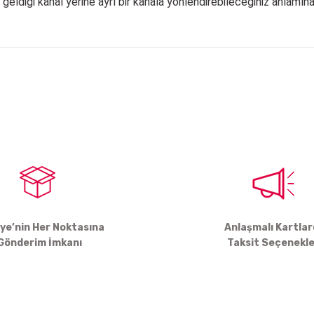
geldiği kanal yerine ayrı bir kanala yönlendirebileceğiniz anlamına 
arda yetersiz gördüğünüz noktaları öneri formunu kullanarak tarafımıza ile
Bu ürüne ilk yorumu siz yapın!
Yorum Yaz
iye’nin Her Noktasına
Anlaşmalı Kartla
Gönderim İmkanı
Taksit Seçenekle
Gönder