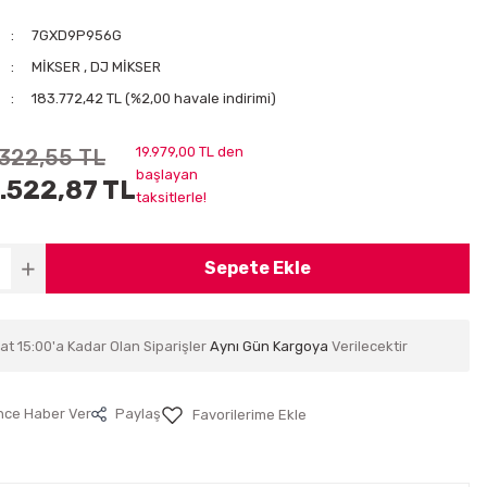
7GXD9P956G
MİKSER
,
DJ MİKSER
183.772,42 TL (%2,00 havale indirimi)
19.979,00 TL den
.322,55 TL
başlayan
.522,87 TL
taksitlerle!
Sepete Ekle
at 15:00'a Kadar Olan Siparişler
Aynı Gün Kargoya
Verilecektir
nce Haber Ver
Paylaş