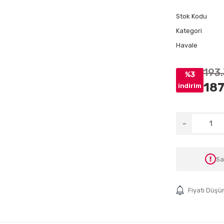
Stok Kodu
Kategori
Havale
193
%3
187
indirim
Sa
Fiyatı Düşü