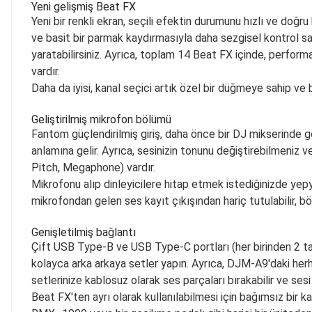
Yeni gelişmiş Beat FX
Yeni bir renkli ekran, seçili efektin durumunu hızlı ve doğ
ve basit bir parmak kaydırmasıyla daha sezgisel kontrol sağ
yaratabilirsiniz. Ayrıca, toplam 14 Beat FX içinde, performa
vardır.
Daha da iyisi, kanal seçici artık özel bir düğmeye sahip ve 
Geliştirilmiş mikrofon bölümü
Fantom güçlendirilmiş giriş, daha önce bir DJ mikserinde 
anlamına gelir. Ayrıca, sesinizin tonunu değiştirebilmeniz v
Pitch, Megaphone) vardır.
Mikrofonu alıp dinleyicilere hitap etmek istediğinizde yep
mikrofondan gelen ses kayıt çıkışından hariç tutulabilir, b
Genişletilmiş bağlantı
Çift USB Type-B ve USB Type-C portları (her birinden 2 ta
kolayca arka arkaya setler yapın. Ayrıca, DJM-A9'daki herhan
setlerinize kablosuz olarak ses parçaları bırakabilir ve sesi 
Beat FX'ten ayrı olarak kullanılabilmesi için bağımsız bir 