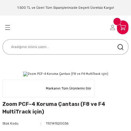
Geri Dön
Geri Dön
Geri Dön
Geri Dön
Geri Dön
Geri Dön
Geri Dön
Geri Dön
1.500 TL ve Üzeri Tüm Siparişlerinizde Geçerli Ücretsiz Kargo!
LERİ
MLERİ
 SİSTEMLERİ
İSTEMLERİ
NTROLLER
NIM KULAKLIK
ER
MAKİNESİ
D OYNATICI
KLIK
ADSET )
ÖR
Markanın Tüm Ürünlerini Gör
LER
MİKROFONU
MFİ
Zoom PCF-4 Koruma Çantası (F8 ve F4
MCİ
EKTÖR
MultiTrack için)
AKLIK
ZÜMLER
Stok Kodu
110141520036