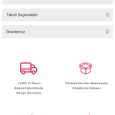
Taksit Seçenekleri
Bu ürüne ilk yorumu siz yapın!
Önerileriniz
Yorum Yaz
Bu ürünün fiyat bilgisi, resim, ürün açıklamalarında ve diğer konularda
yetersiz gördüğünüz noktaları öneri formunu kullanarak tarafımıza
iletebilirsiniz.
Görüş ve önerileriniz için teşekkür ederiz.
Ürün resmi kalitesiz, bozuk veya görüntülenemiyor.
Ürün açıklamasında eksik bilgiler bulunuyor.
1.500 Tl Üzeri
Türkiye’nin Her Noktasına
Ürün bilgilerinde hatalar bulunuyor.
Alışverişlerinizde
Gönderim İmkanı
Ürün fiyatı diğer sitelerden daha pahalı.
Kargo Ücretsiz
Bu ürüne benzer farklı alternatifler olmalı.