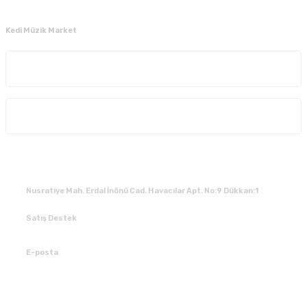
Kedi Müzik Market
Kurumsal
Alışveriş
İLETİŞİM
Nusratiye Mah. Erdal İnönü Cad. Havacılar Apt. No:9 Dükkan:1
Satış Destek
0 531 784 05 50
E-posta
tedarik@kedimuzikmarket.com