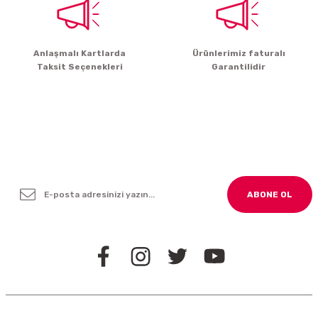
Gönder
Anlaşmalı Kartlarda
Ürünlerimiz faturalı
Taksit Seçenekleri
Garantilidir
Yenilikleden ve Kampanyalardan Haber Bültenimize
Kayodolun!
ABONE OL
BİZİ TAKİP EDİN