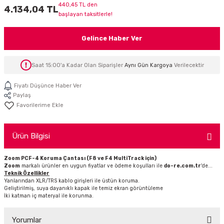
440,45 TL den
4.134,04 TL
İTÖR
başlayan taksitlerle!
FONLAR
Gelince Haber Ver
SUAR
 ( SES KARTLI )
HOPARLÖRLER
Saat 15:00'a Kadar Olan Siparişler
Aynı Gün Kargoya
Verilecektir
E AKSESUAR
Fiyatı Düşünce Haber Ver
Paylaş
Ürün Bilgisi
Zoom PCF-4 Koruma Çantası (F8 ve F4 MultiTrack için)
Zoom
markalı ürünler en uygun fiyatlar ve ödeme koşulları ile
do-re.com.tr
'de...
Teknik Özellikler
Yanlarından XLR/TRS kablo girişleri ile üstün koruma.
Geliştirilmiş, suya dayanıklı kapak ile temiz ekran görüntüleme
İki katman iç materyal ile korunma.
Yorumlar