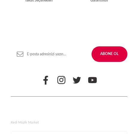
Taksit Seçenekleri
Garantilidir
Gönder
Yenilikleden ve Kampanyalardan Haber Bültenimize
Kayodolun!
ABONE OL
BİZİ TAKİP EDİN
Kedi Müzik Market