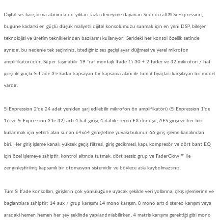
Dijital ses karıştırma alanında on yıldan fazla deneyime dayanan Soundcraft® Si Expression,
bugüne kadarki en güçlü düşük maliyetli dijital konsolumuzu sunmak için en yeni DSP, bileşen
teknolojisi ve üretim tekniklerinden bazılarını kullanıyor!
Serideki her konsol özellik setinde
aynıdır, bu nedenle tek seçiminiz, istediğiniz ses geçişi ayar düğmesi ve yerel mikrofon
amplifikatörüdür.
Süper taşınabilir 19 "raf montajlı İfade 1'i 30 + 2 fader ve 32 mikrofon / hat
girişi ile güçlü Si İfade 3'e kadar kapsayan bir kapsama alanı ile tüm ihtiyaçları karşılayan bir model
vardır.
Si Expression 2'de 24 adet yeniden şarj edilebilir mikrofon ön amplifikatörü (Si Expression 1'de
16 ve Si Expression 3'te 32) artı 4 hat girişi, 4 dahili stereo FX dönüşü, AES girişi ve her biri
kullanmak için yeterli alan sunan 64x64 genişletme yuvası bulunur 66 giriş işleme kanalından
biri.
Her giriş işleme kanalı, yüksek geçiş filtresi, giriş gecikmesi, kapı, kompresör ve dört bant EQ
için özel işlemeye sahiptir, kontrol altında tutmak, dört sessiz grup ve FaderGlow ™ ile
zenginleştirilmiş kapsamlı bir otomasyon sistemidir ve böylece asla kaybolmazsınız.
Tüm Si İfade konsolları, girişlerin çok yönlülüğüne uyacak şekilde veri yollarına, çıkış işlemlerine ve
bağlantılara sahiptir;
14 aux / grup karışımı 14 mono karışım, 8 mono artı 6 stereo karışım veya
aradaki hemen hemen her şey şeklinde yapılandırılabilirken, 4 matris karışımı gerektiği gibi mono