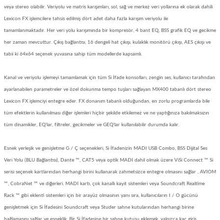
veya stereo olabilir.
Veriyolu ve matris karışımları, sol, sağ ve merkez veri yollarına ek olarak dahili
Lexicon FX işlemcilere tahsis edilmiş dört adet daha fazla karışım veriyolu ile
tamamlanmaktadır.
Her veri yolu karışımında bir kompresör, 4 bant EQ, BSS grafik EQ ve gecikme
her zaman mevcuttur.
Çıkış bağlantısı, 16 dengeli hat çıkışı, kulaklık monitörü çıkışı, AES çıkışı ve
tabii ki 64x64 seçenek yuvasına sahip tüm modellerde kapsamlı.
Kanal ve veriyolu işlemeyi tamamlamak için tüm Si İfade konsolları, zengin ses, kullanıcı tarafından
ayarlanabilen parametreler ve özel dokunma tempo tuşları sağlayan MX400 tabanlı dört stereo
Lexicon FX işlemciyi entegre eder.
FX donanım tabanlı olduğundan, en zorlu programlarda bile
tüm efektlerin kullanılması diğer işlemleri hiçbir şekilde etkilemez ve ne yaptığınıza bakılmaksızın
tüm dinamikler, EQ'lar, filtreler, gecikmeler ve GEQ'lar kullanılabilir durumda kalır.
Esnek yerleşik ve genişletme G / Ç seçenekleri, Si İfadenizin MADI USB Combo, BSS Dijital Ses
Veri Yolu (BLU Bağlantısı), Dante ™, CAT5 veya optik MADI dahil olmak üzere ViSi Connect ™ Si
serisi seçenek kartlarından herhangi birini kullanarak zahmetsizce entegre olmasını sağlar , AVIOM
™, CobraNet ™ ve diğerleri.
MADI kartı, çok kanallı kayıt sistemleri veya Soundcraft Realtime
Rack ™ gibi eklenti sistemleri için bir arayüz olmasının yanı sıra, kullanıcıların I / O gücünü
genişletmek için Si İfadesini Soundcraft veya Studer sahne kutularından herhangi birine
bağlamasını sağlar ve esneklik.
Bir Si İfadesine bir sahne kutusu eklemek, yalnızca kaç giriş