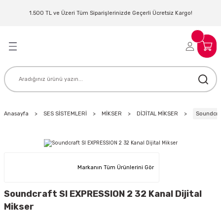
Geri Dön
Geri Dön
Geri Dön
Geri Dön
Geri Dön
Geri Dön
Geri Dön
Geri Dön
1.500 TL ve Üzeri Tüm Siparişlerinizde Geçerli Ücretsiz Kargo!
LERİ
MLERİ
 SİSTEMLERİ
İSTEMLERİ
NTROLLER
NIM KULAKLIK
ER
MAKİNESİ
D OYNATICI
Anasayfa
SES SİSTEMLERİ
MİKSER
DİJİTAL MİKSER
Soundcraf
KLIK
ADSET )
ÖR
LER
MİKROFONU
MFİ
Markanın Tüm Ürünlerini Gör
MCİ
EKTÖR
Soundcraft SI EXPRESSION 2 32 Kanal Dijital
Mikser
AKLIK
ZÜMLER