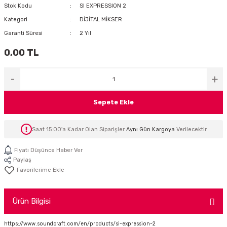
Stok Kodu
SI EXPRESSION 2
İTÖR
Kategori
DİJİTAL MİKSER
Garanti Süresi
2 Yıl
FONLAR
0,00 TL
SUAR
 ( SES KARTLI )
HOPARLÖRLER
E AKSESUAR
Sepete Ekle
Saat 15:00'a Kadar Olan Siparişler
Aynı Gün Kargoya
Verilecektir
Fiyatı Düşünce Haber Ver
Paylaş
Ürün Bilgisi
https://www.soundcraft.com/en/products/si-expression-2