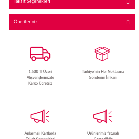
Taksit Seçenekleri
Bu ürüne ilk yorumu siz yapın!
Önerileriniz
Yorum Yaz
Bu ürünün fiyat bilgisi, resim, ürün açıklamalarında ve diğer konularda
yetersiz gördüğünüz noktaları öneri formunu kullanarak tarafımıza
iletebilirsiniz.
Görüş ve önerileriniz için teşekkür ederiz.
Ürün resmi kalitesiz, bozuk veya görüntülenemiyor.
1.500 Tl Üzeri
Türkiye’nin Her Noktasına
Alışverişlerinizde
Gönderim İmkanı
Ürün açıklamasında eksik bilgiler bulunuyor.
Kargo Ücretsiz
Ürün bilgilerinde hatalar bulunuyor.
Ürün fiyatı diğer sitelerden daha pahalı.
Bu ürüne benzer farklı alternatifler olmalı.
Anlaşmalı Kartlarda
Ürünlerimiz faturalı