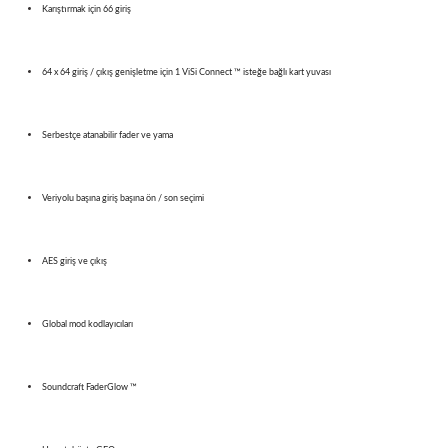
Karıştırmak için 66 giriş
64 x 64 giriş / çıkış genişletme için 1 ViSi Connect ™ isteğe bağlı kart yuvası
Serbestçe atanabilir fader ve yama
Veriyolu başına giriş başına ön / son seçimi
AES giriş ve çıkış
Global mod kodlayıcıları
Soundcraft FaderGlow ™