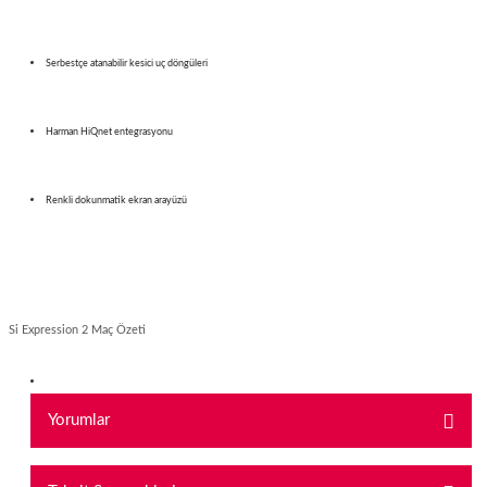
Serbestçe atanabilir kesici uç döngüleri
Harman HiQnet entegrasyonu
Renkli dokunmatik ekran arayüzü
Si Expression 2 Maç Özeti
Yorumlar