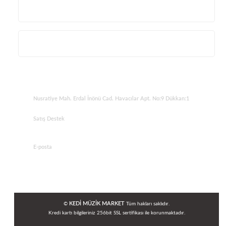
Kurumsal
Alışveriş
İLETİŞİM
Nusratiye Mah. Erdal İnönü Cad. Havacılar Apt. No:9 Dükkan:1
Satış Destek
0 531 784 05 50
E-posta
tedarik@kedimuzikmarket.com
KEDİ MÜZİK MARKET
©
Tüm hakları saklıdır.
Kredi kartı bilgileriniz 256bit SSL sertifikası ile korunmaktadır.