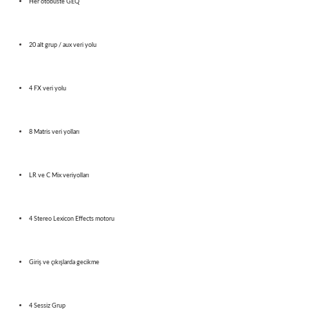
Her otobüste GEQ
20 alt grup / aux veri yolu
4 FX veri yolu
8 Matris veri yolları
LR ve C Mix veriyolları
4 Stereo Lexicon Effects motoru
Giriş ve çıkışlarda gecikme
4 Sessiz Grup