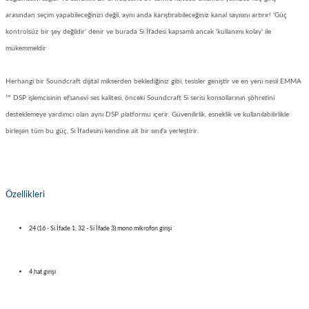
arasından seçim yapabileceğinizi değil, aynı anda karıştırabileceğiniz kanal sayısını artırır!
'Güç
kontrolsüz bir şey değildir' denir ve burada Si İfadesi kapsamlı ancak 'kullanımı kolay' ile
mükemmeldir
Herhangi bir Soundcraft dijital mikserden beklediğiniz gibi, tesisler geniştir ve en yeni nesil EMMA
™ DSP işlemcisinin efsanevi ses kalitesi, önceki Soundcraft Si serisi konsollarının şöhretini
desteklemeye yardımcı olan aynı DSP platformu içerir.
Güvenilirlik, esneklik ve kullanılabilirlikle
birleşen tüm bu güç, Si İfadesini kendine ait bir sınıfa yerleştirir.
Özellikleri
24 (16 - Si İfade 1, 32 - Si İfade 3) mono mikrofon girişi
4 hat girişi