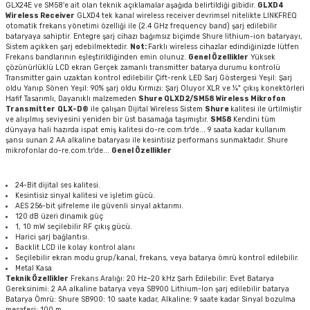
GLX24E ve SM58'e ait olan teknik açıklamalar aşağıda belirtildiği gibidir.
GLXD4
Wireless Receiver
GLXD4 tek kanal wireless receiver devrimsel nitelikte LINKFREQ
otomatik frekans yönetimi özelliği ile (2.4 GHz frequency band) şarj edilebilir
bataryaya sahiptir. Entegre şarj cihazı bağımsız biçimde Shure lithium-ion bataryayı,
Sistem açıkken şarj edebilmektedir.
Not:
Farklı wireless cihazlar edindiğinizde lütfen
Frekans bandlarının eşleştirildiğinden emin olunuz.
Genel Özellikler
Yüksek
çözünürlüklü LCD ekran Gerçek zamanlı transmitter batarya durumu kontrolü
Transmitter gain uzaktan kontrol edilebilir Çift-renk LED Sarj Göstergesi Yeşil: Şarj
oldu Yanıp Sönen Yeşil: 90% şarj oldu Kırmızı: Şarj Oluyor XLR ve ¼" çıkış konektörleri
Hafif Tasarımlı, Dayanıklı malzemeden
Shure QLXD2/SM58 Wireless Mikrofon
Transmitter
QLX-D®
ile çalışan Dijital Wireless Sistem
Shure
kalitesi ile ürtilmiştir
ve alışılmış seviyesini yeniden bir üst basamağa taşımıştır.
SM58
Kendini tüm
dünyaya hali hazırda ispat emiş kalitesi do-re.com.tr'de... 9 saata kadar kullanım
şansı sunan 2 AA alkaline bataryası ile kesintisiz performans sunmaktadır. Shure
mikrofonlar do-re.com.tr'de...
Genel Özellikler
24-Bit dijital ses kalitesi.
Kesintisiz sinyal kalitesi ve işletim gücü.
AES 256-bit şifreleme ile güvenli sinyal aktarımı.
120 dB üzeri dinamik güç
1, 10 mW seçilebilir RF çıkış gücü.
Harici şarj bağlantısı.
Backlit LCD ile kolay kontrol alanı
Seçilebilir ekran modu grup/kanal, frekans, veya batarya ömrü kontrol edilebilir.
Metal Kasa
Teknik Özellikler
Frekans Aralığı: 20 Hz–20 kHz Şarh Edilebilir: Evet Batarya
Gereksinimi: 2 AA alkaline batarya veya SB900 Lithium-Ion şarj edilebilir batarya
Batarya Ömrü: Shure SB900: 10 saate kadar, Alkaline: 9 saate kadar Sinyal bozulma
mesafesi: 100 m