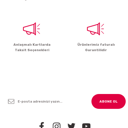
Bu ürüne benzer farklı alternatifler olmalı.
Gönder
Anlaşmalı Kartlarda
Ürünlerimiz faturalı
Taksit Seçenekleri
Garantilidir
Yenilikleden ve Kampanyalardan Haber Bültenimize
Kayodolun!
ABONE OL
BİZİ TAKİP EDİN