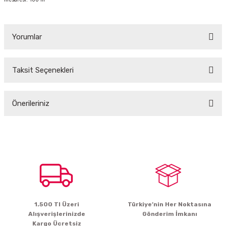
Yorumlar
Taksit Seçenekleri
Bu ürüne ilk yorumu siz yapın!
Önerileriniz
Yorum Yaz
Bu ürünün fiyat bilgisi, resim, ürün açıklamalarında ve diğer konularda
yetersiz gördüğünüz noktaları öneri formunu kullanarak tarafımıza
iletebilirsiniz.
Görüş ve önerileriniz için teşekkür ederiz.
Ürün resmi kalitesiz, bozuk veya görüntülenemiyor.
Ürün açıklamasında eksik bilgiler bulunuyor.
1.500 Tl Üzeri
Türkiye’nin Her Noktasına
Ürün bilgilerinde hatalar bulunuyor.
Alışverişlerinizde
Gönderim İmkanı
Ürün fiyatı diğer sitelerden daha pahalı.
Kargo Ücretsiz