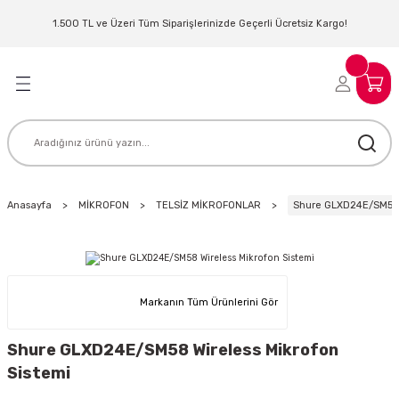
Geri Dön
Geri Dön
Geri Dön
Geri Dön
Geri Dön
Geri Dön
Geri Dön
Geri Dön
1.500 TL ve Üzeri Tüm Siparişlerinizde Geçerli Ücretsiz Kargo!
LERİ
MLERİ
 SİSTEMLERİ
İSTEMLERİ
NTROLLER
NIM KULAKLIK
ER
MAKİNESİ
D OYNATICI
Anasayfa
MİKROFON
TELSİZ MİKROFONLAR
Shure GLXD24E/SM58 W
KLIK
ADSET )
ÖR
LER
MİKROFONU
MFİ
Markanın Tüm Ürünlerini Gör
MCİ
EKTÖR
Shure GLXD24E/SM58 Wireless Mikrofon
Sistemi
AKLIK
ZÜMLER