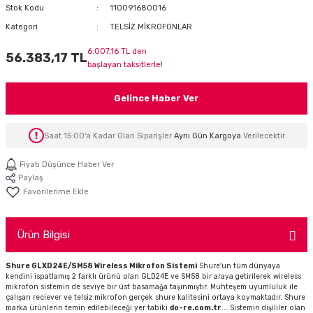
Stok Kodu
110091680016
İTÖR
Kategori
TELSİZ MİKROFONLAR
FONLAR
6.007,16 TL den
56.383,17 TL
başlayan taksitlerle!
SUAR
 ( SES KARTLI )
HOPARLÖRLER
Gelince Haber Ver
E AKSESUAR
Saat 15:00'a Kadar Olan Siparişler
Aynı Gün Kargoya
Verilecektir
Fiyatı Düşünce Haber Ver
Paylaş
Ürün Bilgisi
Shure GLXD24E/SM58 Wireless Mikrofon Sistemi
Shure'un tüm dünyaya
kendini ispatlamış 2 farklı ürünü olan GLD24E ve SM58 bir araya getirilerek wireless
mikrofon sistemin de seviye bir üst basamağa taşınmıştır. Muhteşem uyumluluk ile
çalışan reciever ve telsiz mikrofon gerçek shure kalitesini ortaya koymaktadır. Shure
marka ürünlerin temin edilebileceği yer tabiki
do-re.com.tr
... Sistemin dişililer olan