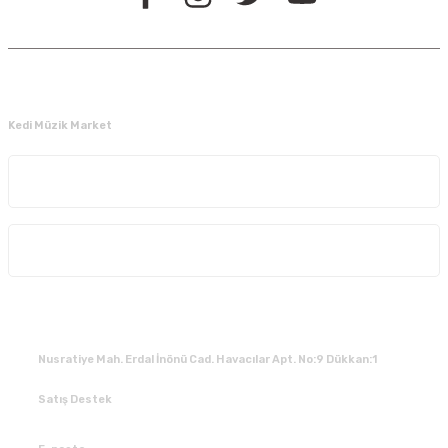
Kedi Müzik Market
Kurumsal
Alışveriş
İLETİŞİM
Nusratiye Mah. Erdal İnönü Cad. Havacılar Apt. No:9 Dükkan:1
Satış Destek
0 531 784 05 50