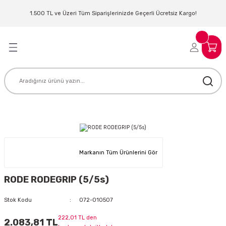
Geri Dön
Geri Dön
Geri Dön
Geri Dön
Geri Dön
Geri Dön
Geri Dön
Geri Dön
1.500 TL ve Üzeri Tüm Siparişlerinizde Geçerli Ücretsiz Kargo!
LERİ
MLERİ
 SİSTEMLERİ
İSTEMLERİ
NTROLLER
NIM KULAKLIK
ER
MAKİNESİ
D OYNATICI
KLIK
ADSET )
ÖR
Markanın Tüm Ürünlerini Gör
LER
MİKROFONU
MFİ
RODE RODEGRIP (5/5s)
MCİ
EKTÖR
Stok Kodu
072-010507
AKLIK
ZÜMLER
222,01 TL den
2.083,81 TL