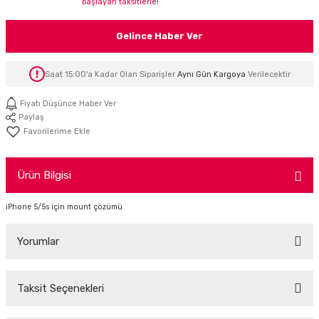
başlayan taksitlerle!
İTÖR
Gelince Haber Ver
FONLAR
Saat 15:00'a Kadar Olan Siparişler
Aynı Gün Kargoya
Verilecektir
SUAR
 ( SES KARTLI )
HOPARLÖRLER
Fiyatı Düşünce Haber Ver
Paylaş
E AKSESUAR
Ürün Bilgisi
iPhone 5/5s için mount çözümü
Yorumlar
Taksit Seçenekleri
Bu ürüne ilk yorumu siz yapın!