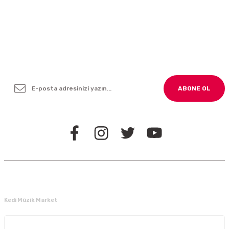
Yenilikleden ve Kampanyalardan Haber Bültenimize
Kayodolun!
ABONE OL
BİZİ TAKİP EDİN
Kedi Müzik Market
Kurumsal