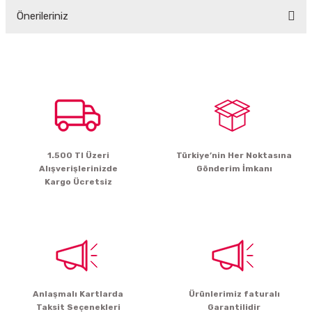
Önerileriniz
Yorum Yaz
Bu ürünün fiyat bilgisi, resim, ürün açıklamalarında ve diğer konularda
yetersiz gördüğünüz noktaları öneri formunu kullanarak tarafımıza
iletebilirsiniz.
Görüş ve önerileriniz için teşekkür ederiz.
Ürün resmi kalitesiz, bozuk veya görüntülenemiyor.
Ürün açıklamasında eksik bilgiler bulunuyor.
1.500 Tl Üzeri
Türkiye’nin Her Noktasına
Ürün bilgilerinde hatalar bulunuyor.
Alışverişlerinizde
Gönderim İmkanı
Ürün fiyatı diğer sitelerden daha pahalı.
Kargo Ücretsiz
Bu ürüne benzer farklı alternatifler olmalı.
Gönder
Anlaşmalı Kartlarda
Ürünlerimiz faturalı
Taksit Seçenekleri
Garantilidir