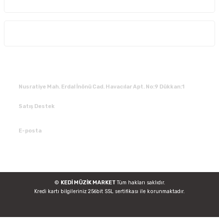
Alışveriş
İLETİŞİM
Nusratiye Mah. Erdal İnönü Cad. Havacılar Apt. No:9 Dükkan:1
Satış Destek
0 531 784 05 50
E-posta
tedarik@kedimuzikmarket.com
©
KEDİ MÜZİK MARKET
Tüm hakları saklıdır.
Kredi kartı bilgileriniz 256bit SSL sertifikası ile korunmaktadır.