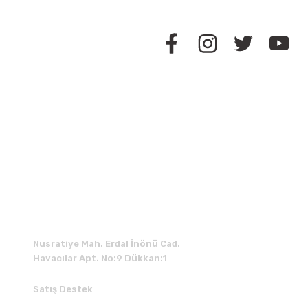
BİZİ TAKİP EDİN
İLETİŞİM
Nusratiye Mah. Erdal İnönü Cad.
Havacılar Apt. No:9 Dükkan:1
Satış Destek
0 531 784 05 50