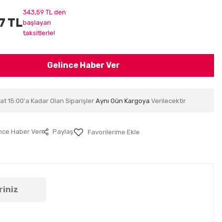
343,59 TL den
7 TL
başlayan
taksitlerle!
Gelince Haber Ver
at 15:00'a Kadar Olan Siparişler
Aynı Gün Kargoya
Verilecektir
nce Haber Ver
Paylaş
riniz