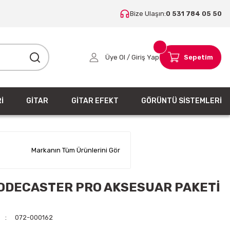
Bize Ulaşın:
0 531 784 05 50
Üye Ol / Giriş Yap
Sepetim
İ
GİTAR
GİTAR EFEKT
GÖRÜNTÜ SİSTEMLERİ
Markanın Tüm Ürünlerini Gör
ODECASTER PRO AKSESUAR PAKETİ
072-000162