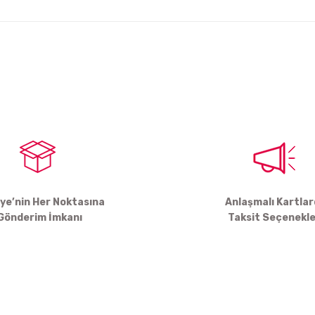
arda yetersiz gördüğünüz noktaları öneri formunu kullanarak tarafımıza ile
Bu ürüne ilk yorumu siz yapın!
Yorum Yaz
iye’nin Her Noktasına
Anlaşmalı Kartla
Gönderim İmkanı
Taksit Seçenekle
Gönder