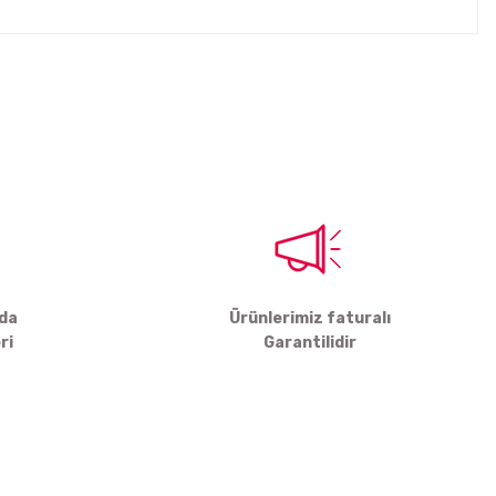
tebilirsiniz.
rda
Ürünlerimiz faturalı
ri
Garantilidir