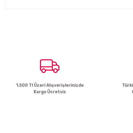
Bu ürünün fiyat bilgisi, resim, ürün açıklamalarında ve diğer konul
Görüş ve önerileriniz için teşekkür ederiz.
Ürün resmi kalitesiz, bozuk veya görüntülenemiyor.
Ürün açıklamasında eksik bilgiler bulunuyor.
Ürün bilgilerinde hatalar bulunuyor.
Ürün fiyatı diğer sitelerden daha pahalı.
Bu ürüne benzer farklı alternatifler olmalı.
1.500 Tl Üzeri Alışverişlerinizde
Türk
Kargo Ücretsiz