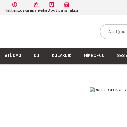
Hakkımızda
Kampanyalar
Blog
Sipariş Takibi
STÜDYO
DJ
KULAKLIK
MİKROFON
SES 