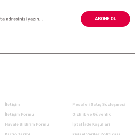
ABONE OL
Kurumsal
Alışveriş
İletişim
Mesafeli Satış Sözleşmesi
İletişim Formu
Gizlilik ve Güvenlik
Havale Bildirim Formu
İptal İade Koşullari
Kargo Takibi
Kişisel Veriler Politikası