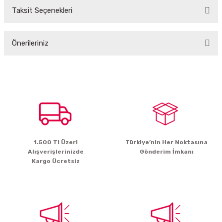
Taksit Seçenekleri
Bu ürüne ilk yorumu siz yapın!
Önerileriniz
Yorum Yaz
Bu ürünün fiyat bilgisi, resim, ürün açıklamalarında ve diğer konularda
yetersiz gördüğünüz noktaları öneri formunu kullanarak tarafımıza
iletebilirsiniz.
Görüş ve önerileriniz için teşekkür ederiz.
Ürün resmi kalitesiz, bozuk veya görüntülenemiyor.
Ürün açıklamasında eksik bilgiler bulunuyor.
1.500 Tl Üzeri
Türkiye’nin Her Noktasına
Ürün bilgilerinde hatalar bulunuyor.
Alışverişlerinizde
Gönderim İmkanı
Ürün fiyatı diğer sitelerden daha pahalı.
Kargo Ücretsiz
Bu ürüne benzer farklı alternatifler olmalı.