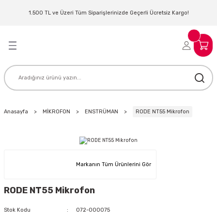
Geri Dön
Geri Dön
Geri Dön
Geri Dön
Geri Dön
Geri Dön
Geri Dön
Geri Dön
1.500 TL ve Üzeri Tüm Siparişlerinizde Geçerli Ücretsiz Kargo!
LERİ
MLERİ
 SİSTEMLERİ
İSTEMLERİ
NTROLLER
NIM KULAKLIK
ER
MAKİNESİ
D OYNATICI
Anasayfa
MİKROFON
ENSTRÜMAN
RODE NT55 Mikrofon
KLIK
ADSET )
ÖR
LER
MİKROFONU
MFİ
Markanın Tüm Ürünlerini Gör
MCİ
EKTÖR
RODE NT55 Mikrofon
AKLIK
ZÜMLER
Stok Kodu
072-000075