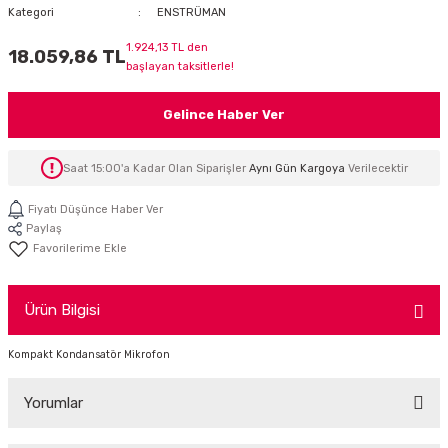
Kategori
ENSTRÜMAN
İTÖR
1.924,13 TL den
18.059,86 TL
başlayan taksitlerle!
FONLAR
Gelince Haber Ver
SUAR
 ( SES KARTLI )
HOPARLÖRLER
Saat 15:00'a Kadar Olan Siparişler
Aynı Gün Kargoya
Verilecektir
E AKSESUAR
Fiyatı Düşünce Haber Ver
Paylaş
Ürün Bilgisi
Kompakt Kondansatör Mikrofon
Yorumlar