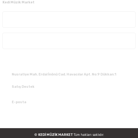
Kedi Müzik Market
Kurumsal
Alışveriş
İLETİŞİM
Nusratiye Mah. Erdal İnönü Cad. Havacılar Apt. No:9 Dükkan:1
Satış Destek
0 531 784 05 50
E-posta
tedarik@kedimuzikmarket.com
©
KEDİ MÜZİK MARKET
Tüm hakları saklıdır.