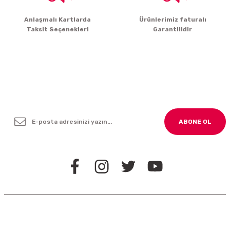
Gönder
Anlaşmalı Kartlarda
Ürünlerimiz faturalı
Taksit Seçenekleri
Garantilidir
Yenilikleden ve Kampanyalardan Haber Bültenimize
Kayodolun!
ABONE OL
BİZİ TAKİP EDİN