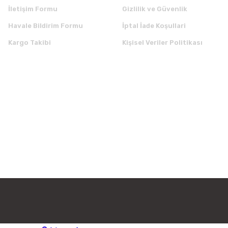
İletişim Formu
Gizlilik ve Güvenlik
Havale Bildirim Formu
İptal İade Koşullari
Kargo Takibi
Kişisel Veriler Politikası