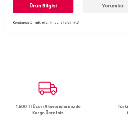
Ürün Bilgisi
Yorumlar
Kondansatör mikrofon (mount ile birlikte)
Bu ürünün fiyat bilgisi, resim, ürün açıklamalarında ve diğer konul
Görüş ve önerileriniz için teşekkür ederiz.
Ürün resmi kalitesiz, bozuk veya görüntülenemiyor.
Ürün açıklamasında eksik bilgiler bulunuyor.
Ürün bilgilerinde hatalar bulunuyor.
Ürün fiyatı diğer sitelerden daha pahalı.
Bu ürüne benzer farklı alternatifler olmalı.
1.500 Tl Üzeri Alışverişlerinizde
Türk
Kargo Ücretsiz