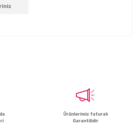
riniz
tebilirsiniz.
rda
Ürünlerimiz faturalı
ri
Garantilidir