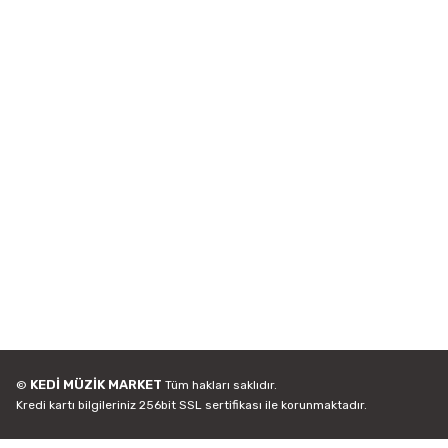
KEDİ MÜZİK MARKET
©
Tüm hakları saklıdır.
Kredi kartı bilgileriniz 256bit SSL sertifikası ile korunmaktadır.