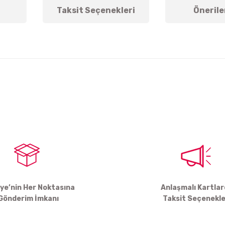
Taksit Seçenekleri
Önerile
arda yetersiz gördüğünüz noktaları öneri formunu kullanarak tarafımıza ile
Bu ürüne ilk yorumu siz yapın!
Yorum Yaz
iye’nin Her Noktasına
Anlaşmalı Kartla
Gönderim İmkanı
Taksit Seçenekle
Gönder