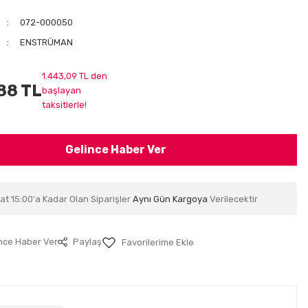
072-000050
ENSTRÜMAN
1.443,09 TL den
88 TL
başlayan
taksitlerle!
Gelince Haber Ver
at 15:00'a Kadar Olan Siparişler
Aynı Gün Kargoya
Verilecektir
nce Haber Ver
Paylaş