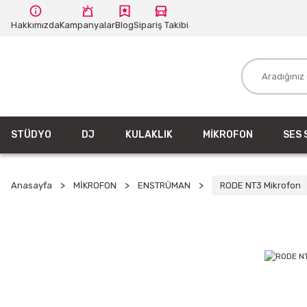
Hakkımızda
Kampanyalar
Blog
Sipariş Takibi
STÜDYO
DJ
KULAKLIK
MİKROFON
SES 
Anasayfa
MİKROFON
ENSTRÜMAN
RODE NT3 Mikrofon