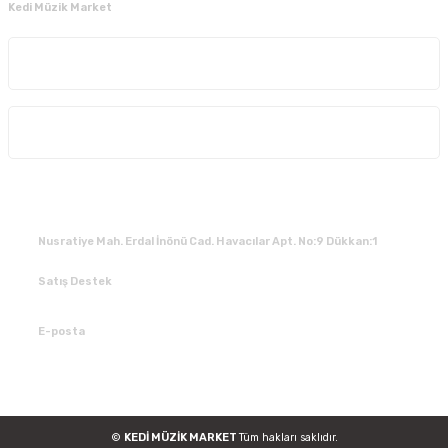
Kedi Müzik Market
Kurumsal
Alışveriş
İLETİŞİM
Nusratiye Mah. Erdal İnönü Cad. Havacılar Apt. No:9 Dükkan:1
Satış Destek
0 531 784 05 50
E-posta
tedarik@kedimuzikmarket.com
©
KEDİ MÜZİK MARKET
Tüm hakları saklıdır.