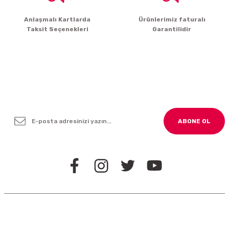
Gönder
Anlaşmalı Kartlarda
Ürünlerimiz faturalı
Taksit Seçenekleri
Garantilidir
Yenilikleden ve Kampanyalardan Haber Bültenimize
Kayodolun!
ABONE OL
BİZİ TAKİP EDİN