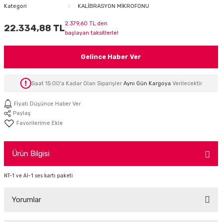
Kategori
KALİBRASYON MİKROFONU
İTÖR
2.379,60 TL den
22.334,88 TL
başlayan taksitlerle!
FONLAR
Gelince Haber Ver
SUAR
 ( SES KARTLI )
HOPARLÖRLER
Saat 15:00'a Kadar Olan Siparişler
Aynı Gün Kargoya
Verilecektir
E AKSESUAR
Fiyatı Düşünce Haber Ver
Paylaş
Ürün Bilgisi
NT-1 ve AI-1 ses kartı paketi
Yorumlar