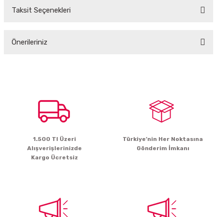
Taksit Seçenekleri
Bu ürüne ilk yorumu siz yapın!
Önerileriniz
Yorum Yaz
Bu ürünün fiyat bilgisi, resim, ürün açıklamalarında ve diğer konularda
yetersiz gördüğünüz noktaları öneri formunu kullanarak tarafımıza
iletebilirsiniz.
Görüş ve önerileriniz için teşekkür ederiz.
Ürün resmi kalitesiz, bozuk veya görüntülenemiyor.
Ürün açıklamasında eksik bilgiler bulunuyor.
1.500 Tl Üzeri
Türkiye’nin Her Noktasına
Ürün bilgilerinde hatalar bulunuyor.
Alışverişlerinizde
Gönderim İmkanı
Ürün fiyatı diğer sitelerden daha pahalı.
Kargo Ücretsiz
Bu ürüne benzer farklı alternatifler olmalı.