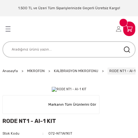
Geri Dön
Geri Dön
Geri Dön
Geri Dön
Geri Dön
Geri Dön
Geri Dön
Geri Dön
1.500 TL ve Üzeri Tüm Siparişlerinizde Geçerli Ücretsiz Kargo!
LERİ
MLERİ
 SİSTEMLERİ
İSTEMLERİ
NTROLLER
NIM KULAKLIK
ER
MAKİNESİ
D OYNATICI
Anasayfa
MİKROFON
KALİBRASYON MİKROFONU
RODE NT1 - AI-1 
KLIK
ADSET )
ÖR
LER
MİKROFONU
MFİ
Markanın Tüm Ürünlerini Gör
MCİ
EKTÖR
RODE NT1 - AI-1 KIT
AKLIK
ZÜMLER
Stok Kodu
072-NT1AI1KIT