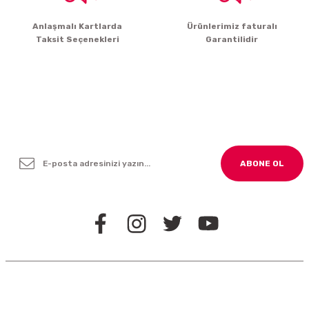
Gönder
Anlaşmalı Kartlarda
Ürünlerimiz faturalı
Taksit Seçenekleri
Garantilidir
Yenilikleden ve Kampanyalardan Haber Bültenimize
Kayodolun!
ABONE OL
BİZİ TAKİP EDİN