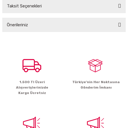
Taksit Seçenekleri
Bu ürüne ilk yorumu siz yapın!
Önerileriniz
Yorum Yaz
Bu ürünün fiyat bilgisi, resim, ürün açıklamalarında ve diğer konularda
yetersiz gördüğünüz noktaları öneri formunu kullanarak tarafımıza
iletebilirsiniz.
Görüş ve önerileriniz için teşekkür ederiz.
Ürün resmi kalitesiz, bozuk veya görüntülenemiyor.
Ürün açıklamasında eksik bilgiler bulunuyor.
1.500 Tl Üzeri
Türkiye’nin Her Noktasına
Ürün bilgilerinde hatalar bulunuyor.
Alışverişlerinizde
Gönderim İmkanı
Ürün fiyatı diğer sitelerden daha pahalı.
Kargo Ücretsiz
Bu ürüne benzer farklı alternatifler olmalı.