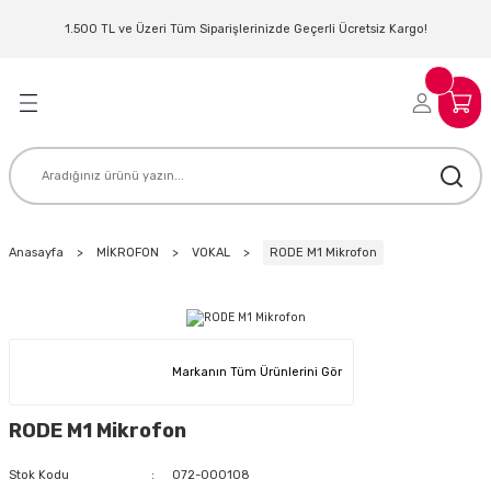
Geri Dön
Geri Dön
Geri Dön
Geri Dön
Geri Dön
Geri Dön
Geri Dön
Geri Dön
1.500 TL ve Üzeri Tüm Siparişlerinizde Geçerli Ücretsiz Kargo!
LERİ
MLERİ
 SİSTEMLERİ
İSTEMLERİ
NTROLLER
NIM KULAKLIK
ER
MAKİNESİ
D OYNATICI
Anasayfa
MİKROFON
VOKAL
RODE M1 Mikrofon
KLIK
ADSET )
ÖR
LER
MİKROFONU
MFİ
Markanın Tüm Ürünlerini Gör
MCİ
EKTÖR
RODE M1 Mikrofon
AKLIK
ZÜMLER
Stok Kodu
072-000108