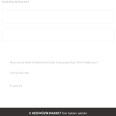
Kedi Müzik Market
Kurumsal
Alışveriş
İLETİŞİM
Nusratiye Mah. Erdal İnönü Cad. Havacılar Apt. No:9 Dükkan:1
Satış Destek
0 531 784 05 50
E-posta
tedarik@kedimuzikmarket.com
©
KEDİ MÜZİK MARKET
Tüm hakları saklıdır.