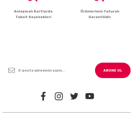
Gönder
Anlaşmalı Kartlarda
Ürünlerimiz faturalı
Taksit Seçenekleri
Garantilidir
Yenilikleden ve Kampanyalardan Haber Bültenimize
Kayodolun!
ABONE OL
BİZİ TAKİP EDİN