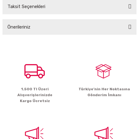
Taksit Seçenekleri
Bu ürüne ilk yorumu siz yapın!
Önerileriniz
Yorum Yaz
Bu ürünün fiyat bilgisi, resim, ürün açıklamalarında ve diğer konularda
yetersiz gördüğünüz noktaları öneri formunu kullanarak tarafımıza
iletebilirsiniz.
Görüş ve önerileriniz için teşekkür ederiz.
Ürün resmi kalitesiz, bozuk veya görüntülenemiyor.
Ürün açıklamasında eksik bilgiler bulunuyor.
1.500 Tl Üzeri
Türkiye’nin Her Noktasına
Ürün bilgilerinde hatalar bulunuyor.
Alışverişlerinizde
Gönderim İmkanı
Ürün fiyatı diğer sitelerden daha pahalı.
Kargo Ücretsiz
Bu ürüne benzer farklı alternatifler olmalı.