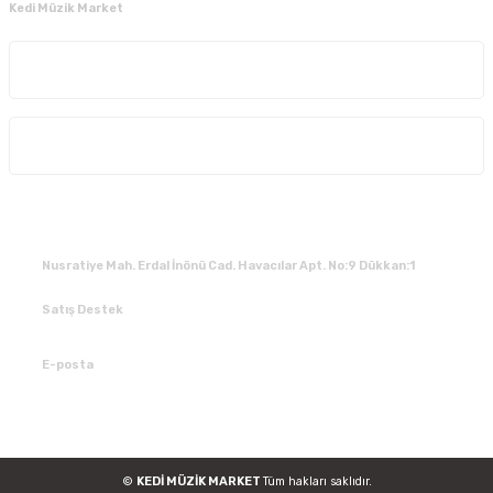
Kedi Müzik Market
Kurumsal
Alışveriş
İLETİŞİM
Nusratiye Mah. Erdal İnönü Cad. Havacılar Apt. No:9 Dükkan:1
Satış Destek
0 531 784 05 50
E-posta
tedarik@kedimuzikmarket.com
©
KEDİ MÜZİK MARKET
Tüm hakları saklıdır.