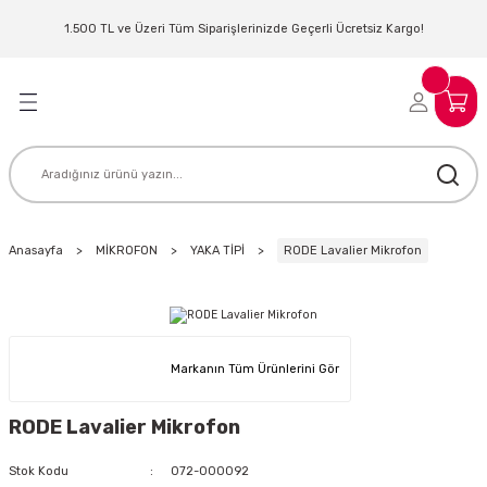
Geri Dön
Geri Dön
Geri Dön
Geri Dön
Geri Dön
Geri Dön
Geri Dön
Geri Dön
1.500 TL ve Üzeri Tüm Siparişlerinizde Geçerli Ücretsiz Kargo!
LERİ
MLERİ
 SİSTEMLERİ
İSTEMLERİ
NTROLLER
NIM KULAKLIK
ER
MAKİNESİ
D OYNATICI
Anasayfa
MİKROFON
YAKA TİPİ
RODE Lavalier Mikrofon
KLIK
ADSET )
ÖR
LER
MİKROFONU
MFİ
Markanın Tüm Ürünlerini Gör
MCİ
EKTÖR
RODE Lavalier Mikrofon
AKLIK
ZÜMLER
Stok Kodu
072-000092