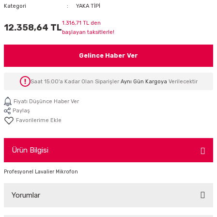
Kategori
YAKA TİPİ
İTÖR
1.316,71 TL den
12.358,64 TL
başlayan taksitlerle!
FONLAR
Gelince Haber Ver
SUAR
 ( SES KARTLI )
HOPARLÖRLER
Saat 15:00'a Kadar Olan Siparişler
Aynı Gün Kargoya
Verilecektir
E AKSESUAR
Fiyatı Düşünce Haber Ver
Paylaş
Ürün Bilgisi
Profesyonel Lavalier Mikrofon
Yorumlar