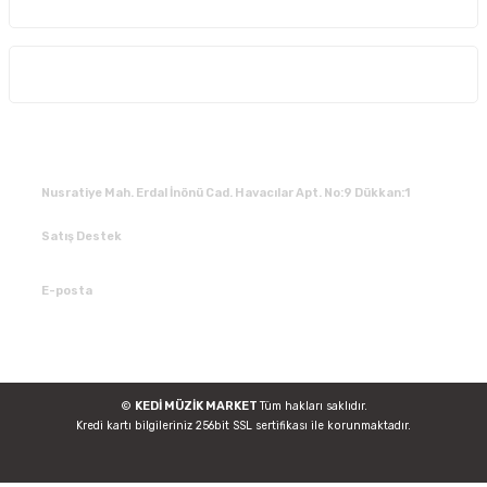
Alışveriş
İLETİŞİM
Nusratiye Mah. Erdal İnönü Cad. Havacılar Apt. No:9 Dükkan:1
Satış Destek
0 531 784 05 50
E-posta
tedarik@kedimuzikmarket.com
©
KEDİ MÜZİK MARKET
Tüm hakları saklıdır.
Kredi kartı bilgileriniz 256bit SSL sertifikası ile korunmaktadır.