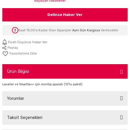
başlayan taksitlerle!
İTÖR
Gelince Haber Ver
FONLAR
Saat 15:00'a Kadar Olan Siparişler
Aynı Gün Kargoya
Verilecektir
SUAR
 ( SES KARTLI )
HOPARLÖRLER
Fiyatı Düşünce Haber Ver
Paylaş
E AKSESUAR
Ürün Bilgisi
Lavalier ve Smartlav+ için montaj aparatı (10'lu paket)
Yorumlar
Taksit Seçenekleri
Bu ürüne ilk yorumu siz yapın!