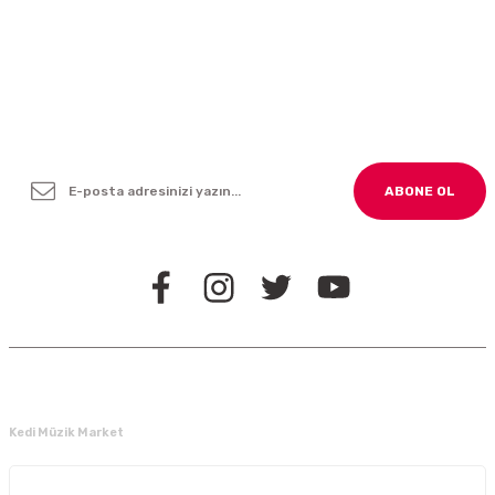
Yenilikleden ve Kampanyalardan Haber Bültenimize
Kayodolun!
ABONE OL
BİZİ TAKİP EDİN
Kedi Müzik Market
Kurumsal