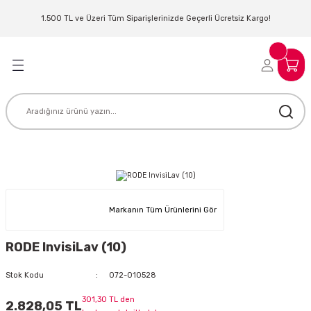
Geri Dön
Geri Dön
Geri Dön
Geri Dön
Geri Dön
Geri Dön
Geri Dön
Geri Dön
1.500 TL ve Üzeri Tüm Siparişlerinizde Geçerli Ücretsiz Kargo!
LERİ
MLERİ
 SİSTEMLERİ
İSTEMLERİ
NTROLLER
NIM KULAKLIK
ER
MAKİNESİ
D OYNATICI
KLIK
ADSET )
ÖR
Markanın Tüm Ürünlerini Gör
LER
MİKROFONU
MFİ
RODE InvisiLav (10)
MCİ
EKTÖR
Stok Kodu
072-010528
AKLIK
ZÜMLER
301,30 TL den
2.828,05 TL