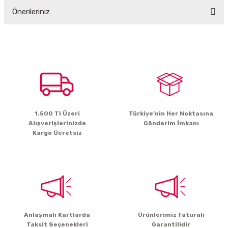
Önerileriniz
Yorum Yaz
Bu ürünün fiyat bilgisi, resim, ürün açıklamalarında ve diğer konularda
yetersiz gördüğünüz noktaları öneri formunu kullanarak tarafımıza
iletebilirsiniz.
Görüş ve önerileriniz için teşekkür ederiz.
Ürün resmi kalitesiz, bozuk veya görüntülenemiyor.
Ürün açıklamasında eksik bilgiler bulunuyor.
1.500 Tl Üzeri
Türkiye’nin Her Noktasına
Ürün bilgilerinde hatalar bulunuyor.
Alışverişlerinizde
Gönderim İmkanı
Ürün fiyatı diğer sitelerden daha pahalı.
Kargo Ücretsiz
Bu ürüne benzer farklı alternatifler olmalı.
Gönder
Anlaşmalı Kartlarda
Ürünlerimiz faturalı
Taksit Seçenekleri
Garantilidir