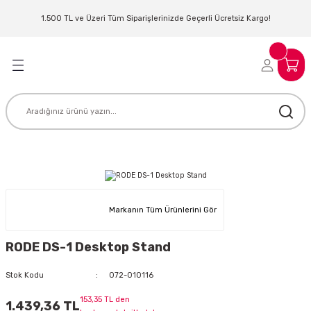
Geri Dön
Geri Dön
Geri Dön
Geri Dön
Geri Dön
Geri Dön
Geri Dön
Geri Dön
1.500 TL ve Üzeri Tüm Siparişlerinizde Geçerli Ücretsiz Kargo!
LERİ
MLERİ
 SİSTEMLERİ
İSTEMLERİ
NTROLLER
NIM KULAKLIK
ER
MAKİNESİ
D OYNATICI
KLIK
ADSET )
ÖR
Markanın Tüm Ürünlerini Gör
LER
MİKROFONU
MFİ
RODE DS-1 Desktop Stand
MCİ
EKTÖR
Stok Kodu
072-010116
AKLIK
ZÜMLER
153,35 TL den
1.439,36 TL