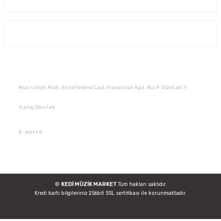
Alışveriş
İLETİŞİM
Nusratiye Mah. Erdal İnönü Cad. Havacılar Apt. No:9 Dükkan:1
Satış Destek
0 531 784 05 50
E-posta
tedarik@kedimuzikmarket.com
©
KEDİ MÜZİK MARKET
Tüm hakları saklıdır.
Kredi kartı bilgileriniz 256bit SSL sertifikası ile korunmaktadır.