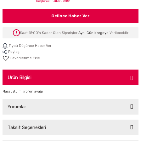
başlayan taksitlerle!
İTÖR
Gelince Haber Ver
FONLAR
Saat 15:00'a Kadar Olan Siparişler
Aynı Gün Kargoya
Verilecektir
SUAR
 ( SES KARTLI )
HOPARLÖRLER
Fiyatı Düşünce Haber Ver
Paylaş
E AKSESUAR
Ürün Bilgisi
Masaüstü mikrofon ayağı
Yorumlar
Taksit Seçenekleri
Bu ürüne ilk yorumu siz yapın!