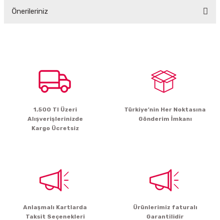
Önerileriniz
Yorum Yaz
Bu ürünün fiyat bilgisi, resim, ürün açıklamalarında ve diğer konularda
yetersiz gördüğünüz noktaları öneri formunu kullanarak tarafımıza
iletebilirsiniz.
Görüş ve önerileriniz için teşekkür ederiz.
Ürün resmi kalitesiz, bozuk veya görüntülenemiyor.
Ürün açıklamasında eksik bilgiler bulunuyor.
1.500 Tl Üzeri
Türkiye’nin Her Noktasına
Ürün bilgilerinde hatalar bulunuyor.
Alışverişlerinizde
Gönderim İmkanı
Ürün fiyatı diğer sitelerden daha pahalı.
Kargo Ücretsiz
Bu ürüne benzer farklı alternatifler olmalı.
Gönder
Anlaşmalı Kartlarda
Ürünlerimiz faturalı
Taksit Seçenekleri
Garantilidir