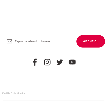
Yenilikleden ve Kampanyalardan Haber Bültenimize
Kayodolun!
ABONE OL
BİZİ TAKİP EDİN
Kedi Müzik Market
Kurumsal