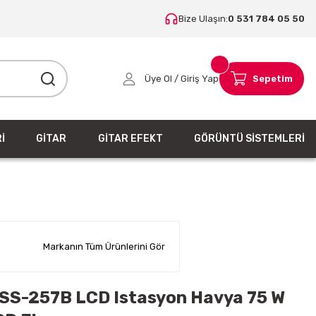
Bize Ulaşın:
0 531 784 05 50
Üye Ol / Giriş Yap
Sepetim
İ
GİTAR
GİTAR EFEKT
GÖRÜNTÜ SİSTEMLERİ
Markanın Tüm Ürünlerini Gör
 SS-257B LCD Istasyon Havya 75 W