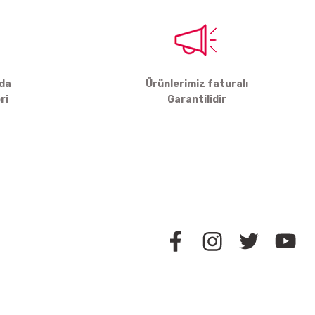
rda
Ürünlerimiz faturalı
ri
Garantilidir
BİZİ TAKİP EDİN