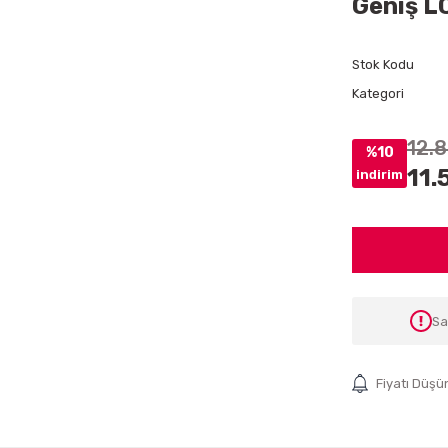
Geniş L
Stok Kodu
Kategori
12.
%10
11.
indirim
Sa
Fiyatı Düşü