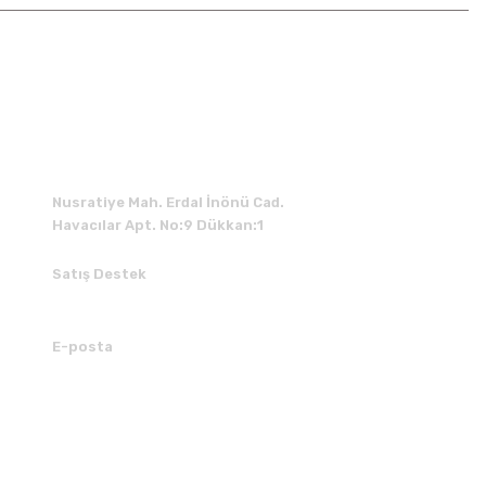
İLETİŞİM
Nusratiye Mah. Erdal İnönü Cad.
Havacılar Apt. No:9 Dükkan:1
Satış Destek
0 531 784 05 50
E-posta
tedarik@kedimuzikmarket.com