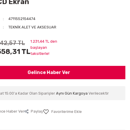
CD Ekran
4711552154474
TEKNİK ALET VE AKSESUAR
1.231,44 TL den
842,57 TL
başlayan
558,31 TL
taksitlerle!
Gelince Haber Ver
at 15:00'a Kadar Olan Siparişler
Aynı Gün Kargoya
Verilecektir
nce Haber Ver
Paylaş