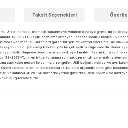
Taksit Seçenekleri
Önerile
u, 3 veri hafızası, otomatik kapanma ve yeniden devreye girme, uç kalibrasyonu,
ğe sahiptir. SS-257 LCD akıllı lehimleme istasyonu hassas sıcaklık kontrolü ve dah
ş fonksiyon menüsü, sürecinizi görsel bir şekilde kontrol edersiniz. Sıklıkla kul
asyonu, ve düşük enerji tüketimi gibi bir çok akıllı özelliğe sahiptir. Döner 
arı yapılabilir. Düğmeyi döndürerek sıcaklık ayarlanabilir. Keskin kontrastlı, a
rdır. SS-257B\\\\'nin en iyi performansı sunmak üzere hızlı ısınan ısıtma elemanı
tma sapı kablo nedeni ile yanmaları engeller. USB bağlantı noktası ve ayrı kalem
Kalem sehpası istenilen yere konularak, kullanıcı alışkanlıklarına göre konumland
çaları ve kablosu CE ve ESD şartlarını yerine getirirken RoHS uyumlu ve çevreye d
ve ürünü güvende tutar.
arda yetersiz gördüğünüz noktaları öneri formunu kullanarak tarafımıza ile
Bu ürüne ilk yorumu siz yapın!
Yorum Yaz