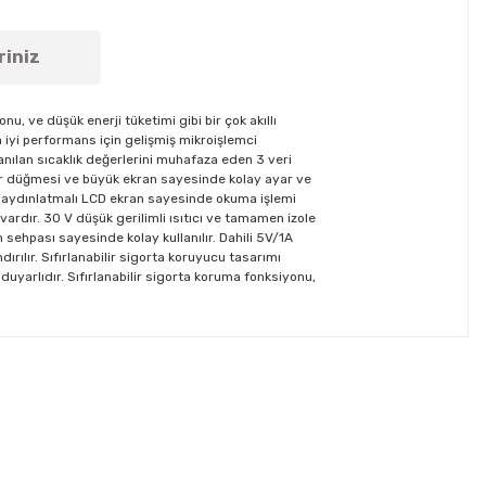
riniz
 ve düşük enerji tüketimi gibi bir çok akıllı
a iyi performans için gelişmiş mikroişlemci
lanılan sıcaklık değerlerini muhafaza eden 3 veri
ayar düğmesi ve büyük ekran sayesinde kolay ayar ve
rka aydınlatmalı LCD ekran sayesinde okuma işlemi
 vardır. 30 V düşük gerilimli ısıtıcı ve tamamen izole
 sehpası sayesinde kolay kullanılır. Dahili 5V/1A
ırılır. Sıfırlanabilir sigorta koruyucu tasarımı
uyarlıdır. Sıfırlanabilir sigorta koruma fonksiyonu,
tebilirsiniz.