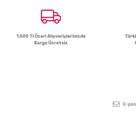
Ürün fiyatı diğer sitelerden daha pahalı.
Bu ürüne benzer farklı alternatifler olmalı.
1.500 Tl Üzeri Alışverişlerinizde
Türk
Kargo Ücretsiz
Yenilikleden ve
Kampanyalardan Haber
Bültenimize Kayodolun!