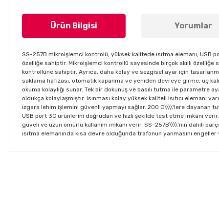
Ürün Bilgisi
Yorumlar
SS-257B mikroişlemci kontrolü, yüksek kalitede ısıtma elemanı, USB port
özelliğe sahiptir. Mikroişlemci kontrollü sayesinde birçok akıllı özelli
kontrollüne sahiptir. Ayrıca, daha kolay ve sezgisel ayar için tasarlanmı
saklama hafızası, otomatik kapanma ve yeniden devreye girme, uç kalibr
okuma kolaylığı sunar. Tek bir dokunuş ve basılı tutma ile parametre ay
oldukça kolaylaşmıştır. Isınması kolay yüksek kaliteli Isıtıcı elemanı va
ızgara lehim işlemini güvenli yapmayı sağlar. 200 C\\\\'lere dayanan tu
USB port 3C ürünlerini doğrudan ve hızlı şekilde test etme imkanı verir. 
güveli ve uzun ömürlü kullanım imkanı verir. SS-257B\\\\'nin dahili par
ısıtma elemanında kısa devre olduğunda trafonun yanmasını engeller 
Bu ürünün fiyat bilgisi, resim, ürün açıklamalarında ve diğer konul
Görüş ve önerileriniz için teşekkür ederiz.
Ürün resmi kalitesiz, bozuk veya görüntülenemiyor.
Ürün açıklamasında eksik bilgiler bulunuyor.
Ürün bilgilerinde hatalar bulunuyor.