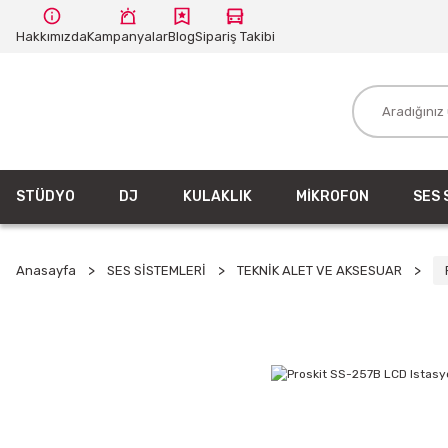
Hakkımızda
Kampanyalar
Blog
Sipariş Takibi
STÜDYO
DJ
KULAKLIK
MİKROFON
SES 
Anasayfa
SES SİSTEMLERİ
TEKNİK ALET VE AKSESUAR