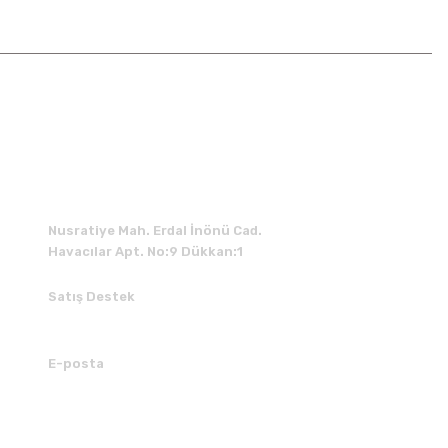
İLETİŞİM
Nusratiye Mah. Erdal İnönü Cad.
Havacılar Apt. No:9 Dükkan:1
Satış Destek
0 531 784 05 50
E-posta
tedarik@kedimuzikmarket.com