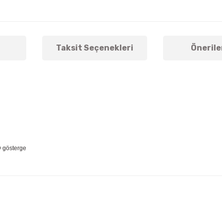
Taksit Seçenekleri
Önerile
D gösterge
arda yetersiz gördüğünüz noktaları öneri formunu kullanarak tarafımıza ile
Bu ürüne ilk yorumu siz yapın!