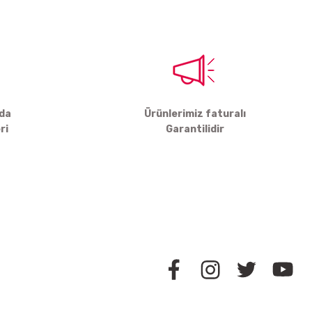
rda
Ürünlerimiz faturalı
ri
Garantilidir
BİZİ TAKİP EDİN