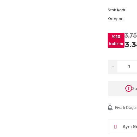
Stok Kodu
Kategori
3.7
%10
3.3
indirim
Sa
Fiyatı Düşü
Aynı G