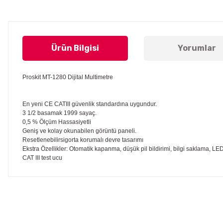
Ürün Bilgisi
Yorumlar
Proskit MT-1280 Dijital Multimetre
En yeni CE CATIII güvenlik standardına uygundur.
3 1/2 basamak 1999 sayaç.
0,5 % Ölçüm Hassasiyetli
Geniş ve kolay okunabilen görüntü paneli.
Resetlenebilirsigorta korumalı devre tasarımı
Ekstra Özellikler: Otomatik kapanma, düşük pil bildirimi, bilgi saklama, LE
CAT III test ucu
Bu ürünün fiyat bilgisi, resim, ürün açıklamalarında ve diğer konul
Görüş ve önerileriniz için teşekkür ederiz.
Ürün resmi kalitesiz, bozuk veya görüntülenemiyor.