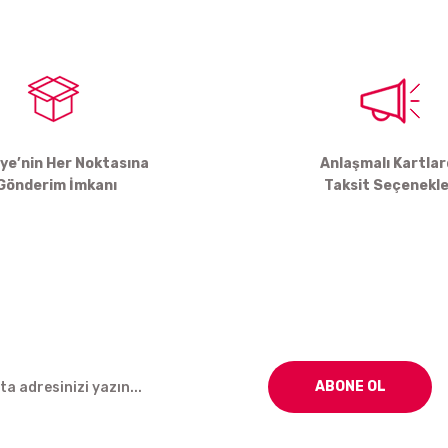
Yorum Yaz
iye’nin Her Noktasına
Anlaşmalı Kartla
Gönderim İmkanı
Taksit Seçenekle
Gönder
ABONE OL