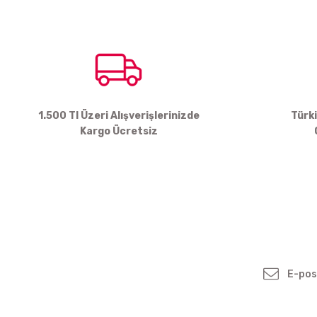
Ürün açıklamasında eksik bilgiler bulunuyor.
Ürün bilgilerinde hatalar bulunuyor.
Ürün fiyatı diğer sitelerden daha pahalı.
Bu ürüne benzer farklı alternatifler olmalı.
1.500 Tl Üzeri Alışverişlerinizde
Türk
Kargo Ücretsiz
Yenilikleden ve
Kampanyalardan Haber
Bültenimize Kayodolun!