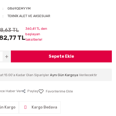
G869QEMYYM
TEKNİK ALET VE AKSESUAR
360,41 TL den
58,63 TL
başlayan
82,77 TL
taksitlerle!
Sepete Ekle
at 15:00'a Kadar Olan Siparişler
Aynı Gün Kargoya
Verilecektir
nce Haber Ver
Paylaş
ün Kargo
Kargo Bedava