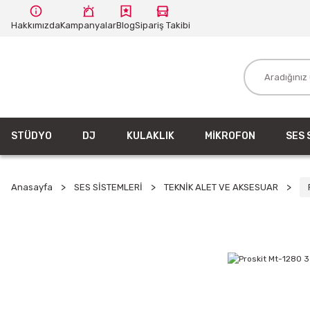
Hakkımızda
Kampanyalar
Blog
Sipariş Takibi
STÜDYO
DJ
KULAKLIK
MİKROFON
SES 
Anasayfa
SES SİSTEMLERİ
TEKNİK ALET VE AKSESUAR