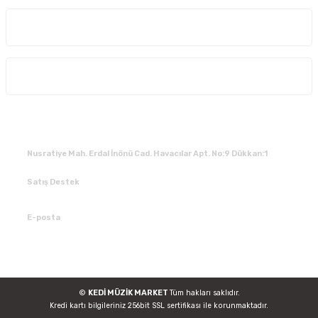
Kurumsal
Alışveriş
İLETİŞİM
Nusratiye Mah. Erdal İnönü Cad. Havacılar Apt. No:9 Dükkan:1
Satış Destek
0 531 784 05 50
E-posta
tedarik@kedimuzikmarket.com
©
KEDİ MÜZİK MARKET
Tüm hakları saklıdır.
Kredi kartı bilgileriniz 256bit SSL sertifikası ile korunmaktadır.