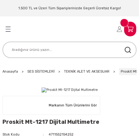
Geri Dön
Geri Dön
Geri Dön
Geri Dön
Geri Dön
Geri Dön
Geri Dön
Geri Dön
1.500 TL ve Üzeri Tüm Siparişlerinizde Geçerli Ücretsiz Kargo!
LERİ
MLERİ
 SİSTEMLERİ
İSTEMLERİ
NTROLLER
NIM KULAKLIK
ER
MAKİNESİ
D OYNATICI
Anasayfa
SES SİSTEMLERİ
TEKNİK ALET VE AKSESUAR
Proskit Mt-
KLIK
ADSET )
ÖR
LER
MİKROFONU
MFİ
Markanın Tüm Ürünlerini Gör
MCİ
EKTÖR
Proskit Mt-1217 Dijital Multimetre
AKLIK
ZÜMLER
Stok Kodu
4711552154252