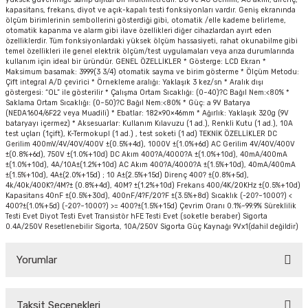
kapasitans, frekans, diyot ve açık-kapalı testi fonksiyonları vardır. Geniş ekranında
ölçüm birimlerinin sembollerini gösterdiği gibi, otomatik /elle kademe belirleme,
otomatik kapanma ve alarm gibi ilave özellikleri diğer cihazlardan ayırt eden
özelliklerdir. Tüm fonksiyonlardaki yüksek ölçüm hassasiyeti, rahat okunabilme gibi
temel özellikleri ile genel elektrik ölçüm/test uygulamaları veya arıza durumlarında
kullanım için ideal bir üründür. GENEL ÖZELLİKLER * Gösterge: LCD Ekran *
Maksimum basamak: 3999(3 3/4) otomatik sayma ve birim gösterme * Ölçüm Metodu:
Çift integral A/D çevirici * Örnekleme aralığı: Yaklaşık 3 kez/sn * Aralık dışı
göstergesi: “OL” ile gösterilir * Çalışma Ortam Sıcaklığı: (0~40)?C Bağıl Nem:<80% *
Saklama Ortam Sıcaklığı: (0~50)?C Bağıl Nem:<80% * Güç: a 9V Batarya
(NEDA1604/6F22 veya Muadili) * Ebatlar: 182×90×46mm * Ağırlık: Yaklaşık 320g (9V
bataryayı içermez) * Aksesuarlar: Kullanım Kılavuzu (1 ad.), Renkli Kutu (1 ad.), 10A
test uçları (1çift), K-Termokupl (1 ad.) , test soketi (1 ad) TEKNİK ÖZELLİKLER DC
Gerilim 400mV/4V/40V/400V ±(0.5%+4d), 1000V ±(1.0%+6d) AC Gerilim 4V/40V/400V
±(0.8%+6d), 750V ±(1.0%+10d) DC Akım 400?A/4000?A ±(1.0%+10d), 40mA/400mA
±(1.0%+10d), 4A/10A±(1.2%+10d) AC Akım 400?A/4000?A ±(1.5%+10d), 40mA/400mA
±(1.5%+10d), 4A±(2.0%+15d) ; 10 A±(2.5%+15d) Direnç 400? ±(0.8%+5d),
4k/40k/400K?/4M?± (0.8%+4d), 40M? ±(1.2%+10d) Frekans 400/4K/20KHz ±(0.5%+10d)
Kapasitans 40nF ±(0.5%+30d), 400nF/4?F/20?F ±(3.5%+8d) Sıcaklık (-20?~1000?) <
400?±(1.0%+5d) (-20?~1000?) >= 400?±(1.5%+15d) Çevrim Oranı 0.1%~99.9% Süreklilik
Testi Evet Diyot Testi Evet Transistör hFE Testi Evet (soketle beraber) Sigorta
0.4A/250V Resetlenebilir Sigorta, 10A/250V Sigorta Güç Kaynağı 9Vx1(dahil değildir)
Yorumlar
Taksit Seçenekleri