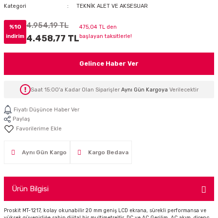
Kategori
TEKNİK ALET VE AKSESUAR
İTÖR
4.954,19 TL
%10
475,04 TL den
FONLAR
indirim
4.458,77 TL
başlayan taksitlerle!
SUAR
 ( SES KARTLI )
HOPARLÖRLER
Gelince Haber Ver
E AKSESUAR
Saat 15:00'a Kadar Olan Siparişler
Aynı Gün Kargoya
Verilecektir
Fiyatı Düşünce Haber Ver
Paylaş
Aynı Gün Kargo
Kargo Bedava
Ürün Bilgisi
Proskit MT-1217, kolay okunabilir 20 mm geniş LCD ekrana, sürekli performansa ve
yüksek güvenirliğe sahip dijital bir multimetre’dir. DC ve AC Gerilim, AC akım, direnç,