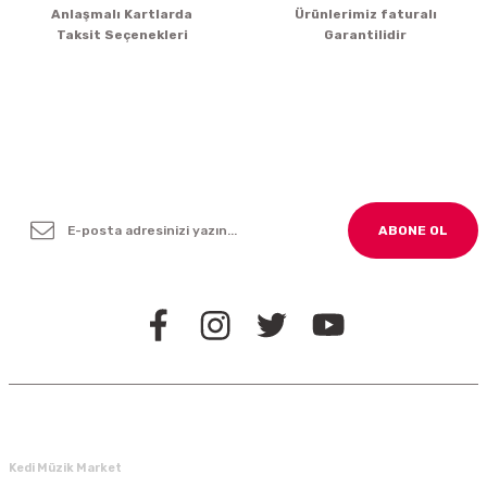
Gönder
Anlaşmalı Kartlarda
Ürünlerimiz faturalı
Taksit Seçenekleri
Garantilidir
Yenilikleden ve Kampanyalardan Haber Bültenimize
Kayodolun!
ABONE OL
BİZİ TAKİP EDİN
Kedi Müzik Market