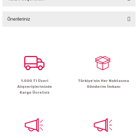
Bu ürüne ilk yorumu siz yapın!
Önerileriniz
Yorum Yaz
Bu ürünün fiyat bilgisi, resim, ürün açıklamalarında ve diğer konularda
yetersiz gördüğünüz noktaları öneri formunu kullanarak tarafımıza
iletebilirsiniz.
Görüş ve önerileriniz için teşekkür ederiz.
Ürün resmi kalitesiz, bozuk veya görüntülenemiyor.
Ürün açıklamasında eksik bilgiler bulunuyor.
1.500 Tl Üzeri
Türkiye’nin Her Noktasına
Ürün bilgilerinde hatalar bulunuyor.
Alışverişlerinizde
Gönderim İmkanı
Ürün fiyatı diğer sitelerden daha pahalı.
Kargo Ücretsiz
Bu ürüne benzer farklı alternatifler olmalı.