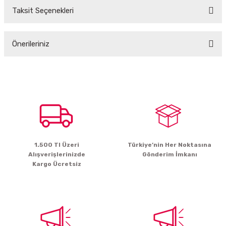
Taksit Seçenekleri
Bu ürüne ilk yorumu siz yapın!
Önerileriniz
Yorum Yaz
Bu ürünün fiyat bilgisi, resim, ürün açıklamalarında ve diğer konularda
yetersiz gördüğünüz noktaları öneri formunu kullanarak tarafımıza
iletebilirsiniz.
Görüş ve önerileriniz için teşekkür ederiz.
Ürün resmi kalitesiz, bozuk veya görüntülenemiyor.
Ürün açıklamasında eksik bilgiler bulunuyor.
1.500 Tl Üzeri
Türkiye’nin Her Noktasına
Ürün bilgilerinde hatalar bulunuyor.
Alışverişlerinizde
Gönderim İmkanı
Ürün fiyatı diğer sitelerden daha pahalı.
Kargo Ücretsiz
Bu ürüne benzer farklı alternatifler olmalı.