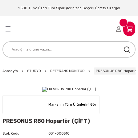
Geri Dön
Geri Dön
Geri Dön
Geri Dön
Geri Dön
Geri Dön
Geri Dön
Geri Dön
1.500 TL ve Üzeri Tüm Siparişlerinizde Geçerli Ücretsiz Kargo!
LERİ
MLERİ
 SİSTEMLERİ
İSTEMLERİ
NTROLLER
NIM KULAKLIK
ER
MAKİNESİ
D OYNATICI
Anasayfa
STÜDYO
REFERANS MONİTÖR
PRESONUS R80 Hoparlör 
KLIK
ADSET )
ÖR
LER
MİKROFONU
MFİ
Markanın Tüm Ürünlerini Gör
MCİ
EKTÖR
PRESONUS R80 Hoparlör (ÇİFT)
AKLIK
ZÜMLER
Stok Kodu
034-000510