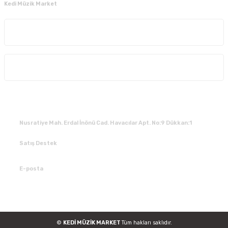
Kedi Müzik Market
Kurumsal
Alışveriş
İLETİŞİM
Nusratiye Mah. Erdal İnönü Cad. Havacılar Apt. No:9 Dükkan:1
Satış Destek
0 531 784 05 50
E-posta
tedarik@kedimuzikmarket.com
©
KEDİ MÜZİK MARKET
Tüm hakları saklıdır.