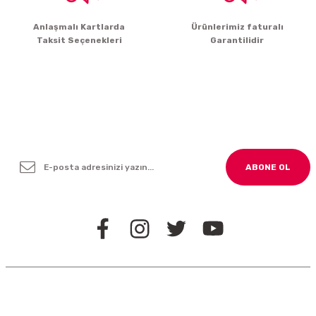
Gönder
Anlaşmalı Kartlarda
Ürünlerimiz faturalı
Taksit Seçenekleri
Garantilidir
Yenilikleden ve Kampanyalardan Haber Bültenimize
Kayodolun!
ABONE OL
BİZİ TAKİP EDİN