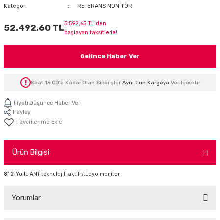
Kategori
REFERANS MONİTÖR
İTÖR
5.592,65 TL den
52.492,60 TL
başlayan taksitlerle!
FONLAR
Gelince Haber Ver
SUAR
 ( SES KARTLI )
HOPARLÖRLER
Saat 15:00'a Kadar Olan Siparişler
Aynı Gün Kargoya
Verilecektir
E AKSESUAR
Fiyatı Düşünce Haber Ver
Paylaş
Ürün Bilgisi
8" 2-Yollu AMT teknolojili aktif stüdyo monitor
Yorumlar