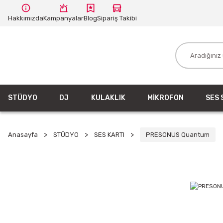
Hakkımızda
Kampanyalar
Blog
Sipariş Takibi
STÜDYO
DJ
KULAKLIK
MİKROFON
SES 
Anasayfa
STÜDYO
SES KARTI
PRESONUS Quantum