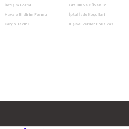
İletişim Formu
Gizlilik ve Güvenlik
Havale Bildirim Formu
İptal İade Koşullari
Kargo Takibi
Kişisel Veriler Politikası