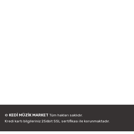
KEDİ MÜZİK MARKET
©
Tüm hakları saklıdır.
Kredi kartı bilgileriniz 256bit SSL sertifikası ile korunmaktadır.