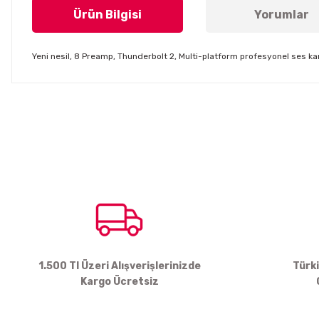
Ürün Bilgisi
Yorumlar
Yeni nesil, 8 Preamp, Thunderbolt 2, Multi-platform profesyonel ses kar
Bu ürünün fiyat bilgisi, resim, ürün açıklamalarında ve diğer konul
Görüş ve önerileriniz için teşekkür ederiz.
Ürün resmi kalitesiz, bozuk veya görüntülenemiyor.
Ürün açıklamasında eksik bilgiler bulunuyor.
Ürün bilgilerinde hatalar bulunuyor.
Ürün fiyatı diğer sitelerden daha pahalı.
Bu ürüne benzer farklı alternatifler olmalı.
1.500 Tl Üzeri Alışverişlerinizde
Türk
Kargo Ücretsiz