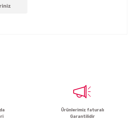
riniz
tebilirsiniz.
rda
Ürünlerimiz faturalı
ri
Garantilidir