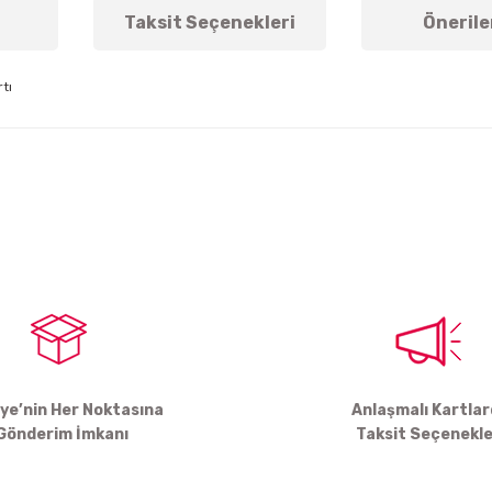
Taksit Seçenekleri
Önerile
tı
arda yetersiz gördüğünüz noktaları öneri formunu kullanarak tarafımıza ile
Bu ürüne ilk yorumu siz yapın!
Yorum Yaz
iye’nin Her Noktasına
Anlaşmalı Kartla
Gönderim İmkanı
Taksit Seçenekle
Gönder