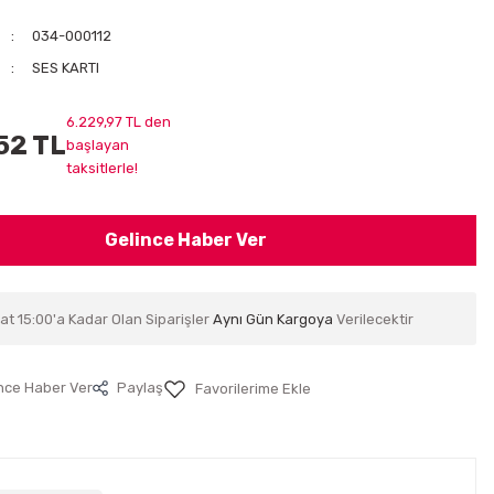
034-000112
SES KARTI
6.229,97 TL den
52 TL
başlayan
taksitlerle!
Gelince Haber Ver
at 15:00'a Kadar Olan Siparişler
Aynı Gün Kargoya
Verilecektir
nce Haber Ver
Paylaş