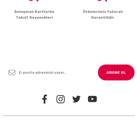
Gönder
Anlaşmalı Kartlarda
Ürünlerimiz faturalı
Taksit Seçenekleri
Garantilidir
Yenilikleden ve Kampanyalardan Haber Bültenimize
Kayodolun!
ABONE OL
BİZİ TAKİP EDİN