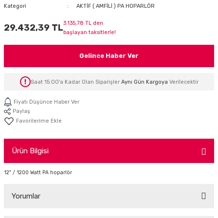
Kategori
AKTİF ( AMFİLİ ) PA HOPARLÖR
İTÖR
3.135,78 TL den
29.432,39 TL
başlayan taksitlerle!
FONLAR
Gelince Haber Ver
SUAR
 ( SES KARTLI )
HOPARLÖRLER
Saat 15:00'a Kadar Olan Siparişler
Aynı Gün Kargoya
Verilecektir
E AKSESUAR
Fiyatı Düşünce Haber Ver
Paylaş
Ürün Bilgisi
12" / 1200 Watt PA hoparlör
Yorumlar