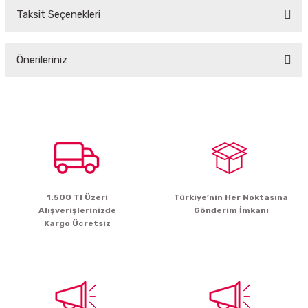
Taksit Seçenekleri
Bu ürüne ilk yorumu siz yapın!
Önerileriniz
Yorum Yaz
Bu ürünün fiyat bilgisi, resim, ürün açıklamalarında ve diğer konularda
yetersiz gördüğünüz noktaları öneri formunu kullanarak tarafımıza
iletebilirsiniz.
Görüş ve önerileriniz için teşekkür ederiz.
Ürün resmi kalitesiz, bozuk veya görüntülenemiyor.
Ürün açıklamasında eksik bilgiler bulunuyor.
1.500 Tl Üzeri
Türkiye’nin Her Noktasına
Ürün bilgilerinde hatalar bulunuyor.
Alışverişlerinizde
Gönderim İmkanı
Ürün fiyatı diğer sitelerden daha pahalı.
Kargo Ücretsiz
Bu ürüne benzer farklı alternatifler olmalı.