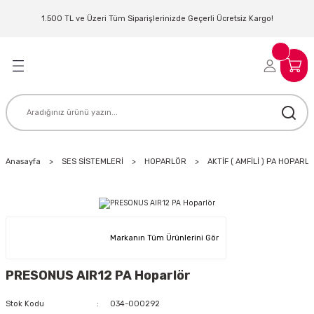
Geri Dön
Geri Dön
Geri Dön
Geri Dön
Geri Dön
Geri Dön
Geri Dön
Geri Dön
1.500 TL ve Üzeri Tüm Siparişlerinizde Geçerli Ücretsiz Kargo!
LERİ
MLERİ
 SİSTEMLERİ
İSTEMLERİ
NTROLLER
NIM KULAKLIK
ER
MAKİNESİ
D OYNATICI
Anasayfa
SES SİSTEMLERİ
HOPARLÖR
AKTİF ( AMFİLİ ) PA HOPARL
KLIK
ADSET )
ÖR
LER
MİKROFONU
MFİ
Markanın Tüm Ürünlerini Gör
MCİ
EKTÖR
PRESONUS AIR12 PA Hoparlör
AKLIK
ZÜMLER
Stok Kodu
034-000292