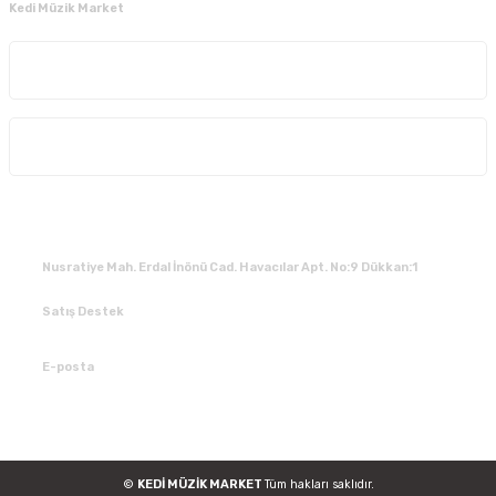
Kedi Müzik Market
Kurumsal
Alışveriş
İLETİŞİM
Nusratiye Mah. Erdal İnönü Cad. Havacılar Apt. No:9 Dükkan:1
Satış Destek
0 531 784 05 50
E-posta
tedarik@kedimuzikmarket.com
©
KEDİ MÜZİK MARKET
Tüm hakları saklıdır.