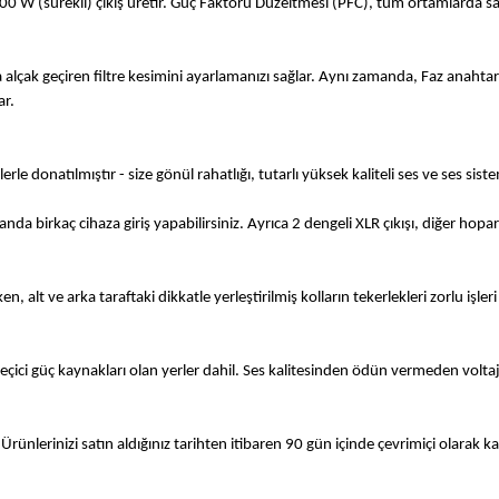
0 W (sürekli) çıkış üretir. Güç Faktörü Düzeltmesi (PFC), tüm ortamlarda sa
lçak geçiren filtre kesimini ayarlamanızı sağlar. Aynı zamanda, Faz anahtarı,
ar.
le donatılmıştır - size gönül rahatlığı, tutarlı yüksek kaliteli ses ve ses sis
da birkaç cihaza giriş yapabilirsiniz. Ayrıca 2 dengeli XLR çıkışı, diğer hoparl
alt ve arka taraftaki dikkatle yerleştirilmiş kolların tekerlekleri zorlu işler
eçici güç kaynakları olan yerler dahil. Ses kalitesinden ödün vermeden voltaj
 Ürünlerinizi satın aldığınız tarihten itibaren 90 gün içinde çevrimiçi olarak k