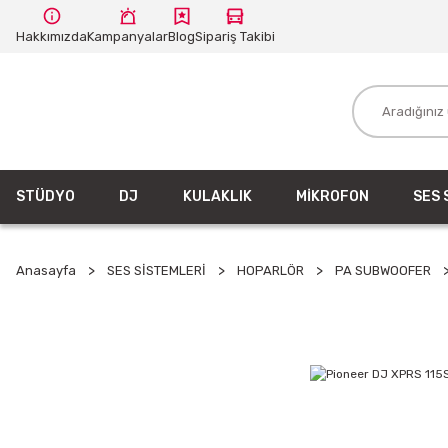
Hakkımızda
Kampanyalar
Blog
Sipariş Takibi
STÜDYO
DJ
KULAKLIK
MİKROFON
SES 
Anasayfa
SES SİSTEMLERİ
HOPARLÖR
PA SUBWOOFER