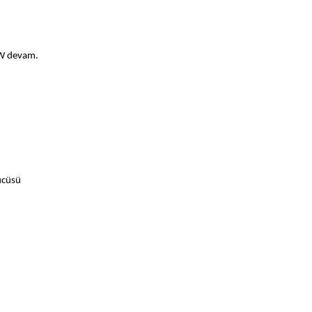
W devam.
rücüsü