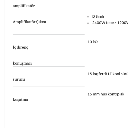
amplifikatör
D Sınıfı
Amplifikatör Çıkışı
2400W tepe / 1200
10 kΩ
İç direnç
konuşmacı
15 inç ferrit LF koni sü
sürücü
15 mm huş kontrplak
kuşatma