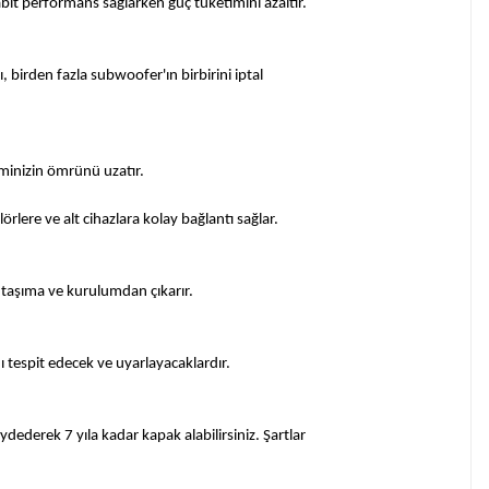
bit performans sağlarken güç tüketimini azaltır.
 birden fazla subwoofer'ın birbirini iptal
teminizin ömrünü uzatır.
örlere ve alt cihazlara kolay bağlantı sağlar.
i taşıma ve kurulumdan çıkarır.
ı tespit edecek ve uyarlayacaklardır.
aydederek 7 yıla kadar kapak alabilirsiniz. Şartlar