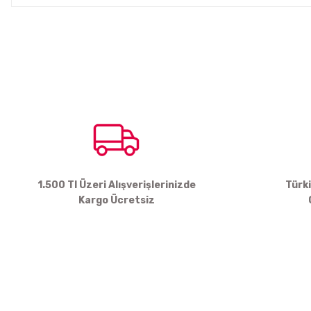
Bu ürünün fiyat bilgisi, resim, ürün açıklamalarında ve diğer konul
Görüş ve önerileriniz için teşekkür ederiz.
Ürün resmi kalitesiz, bozuk veya görüntülenemiyor.
Ürün açıklamasında eksik bilgiler bulunuyor.
Ürün bilgilerinde hatalar bulunuyor.
Ürün fiyatı diğer sitelerden daha pahalı.
Bu ürüne benzer farklı alternatifler olmalı.
1.500 Tl Üzeri Alışverişlerinizde
Türk
Kargo Ücretsiz