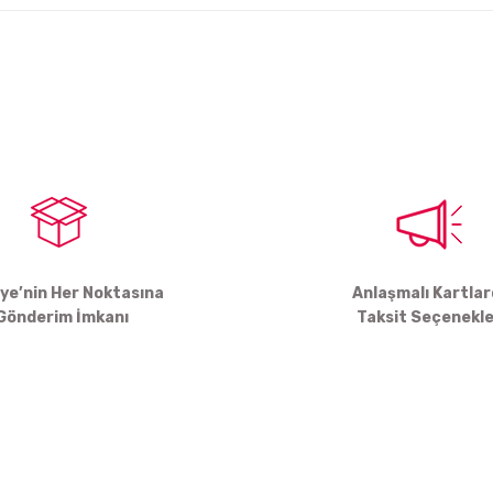
arda yetersiz gördüğünüz noktaları öneri formunu kullanarak tarafımıza ile
Bu ürüne ilk yorumu siz yapın!
Yorum Yaz
iye’nin Her Noktasına
Anlaşmalı Kartla
Gönderim İmkanı
Taksit Seçenekle
Gönder