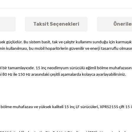
Taksit Seçenekleri
Önerile
sek güçlüdür. Bu sistem basit, tak ve çalıştır kullanımı sunduğu için karmaşı
in kullanılması, bu mobil hoparlörlerin güvenilir ve enerji tasarruflu olmasın
el bir tamamlayıcıdır. 15 inç neodimyum sürücülü eğimli bölme muhafazasın
i 80 Hz ile 150 Hz arasındaki çeşitli aşamalarda kolayca ayarlayabilirsiniz.
lme muhafazası ve yüksek kaliteli 15 inç LF sürücüleri, XPRS215S çift 15 i