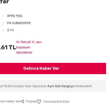
fer
XPRS 115S
PA SUBWOOFER
2 Yıl
10.788,05 TL den
,61 TL
başlayan
taksitlerle!
Gelince Haber Ver
at 15:00'a Kadar Olan Siparişler
Aynı Gün Kargoya
Verilecektir
nce Haber Ver
Paylaş