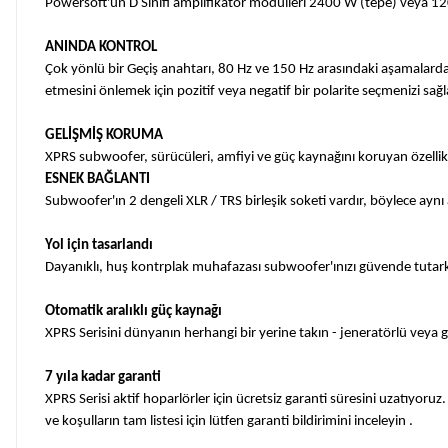
Powersoft'un D Sınıfı amplifikatör modülleri 2400 W (tepe) veya 120
ANINDA KONTROL
Çok yönlü bir Geçiş anahtarı, 80 Hz ve 150 Hz arasındaki aşamalarda a
etmesini önlemek için pozitif veya negatif bir polarite seçmenizi sağl
GELİŞMİŞ KORUMA
XPRS subwoofer, sürücüleri, amfiyi ve güç kaynağını koruyan özellikler
ESNEK BAĞLANTI
Subwoofer'ın 2 dengeli XLR / TRS birleşik soketi vardır, böylece aynı an
Yol için tasarlandı
Dayanıklı, huş kontrplak muhafazası subwoofer'ınızı güvende tutarken, 
Otomatik aralıklı güç kaynağı
XPRS Serisini dünyanın herhangi bir yerine takın - jeneratörlü veya g
7 yıla kadar garanti
XPRS Serisi aktif hoparlörler için ücretsiz garanti süresini uzatıyoruz.
ve koşulların tam listesi için lütfen garanti bildirimini inceleyin .