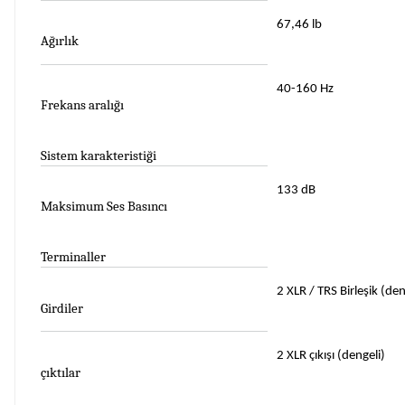
67,46 lb
Ağırlık
40-160 Hz
Frekans aralığı
Sistem karakteristiği
133 dB
Maksimum Ses Basıncı
Terminaller
2 XLR / TRS Birleşik (den
Girdiler
2 XLR çıkışı (dengeli)
çıktılar