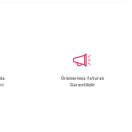
tebilirsiniz.
rda
Ürünlerimiz faturalı
ri
Garantilidir