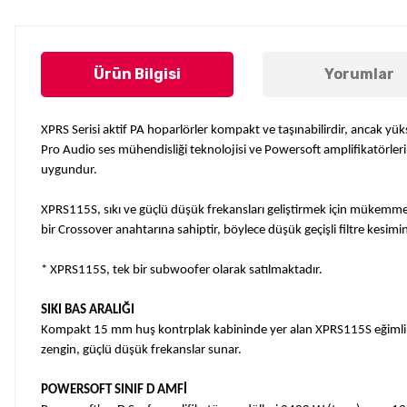
Ürün Bilgisi
Yorumlar
XPRS Serisi aktif PA hoparlörler kompakt ve taşınabilirdir, ancak yük
Pro Audio ses mühendisliği teknolojisi ve Powersoft amplifikatörlerin
uygundur.
XPRS115S, sıkı ve güçlü düşük frekansları geliştirmek için mükemm
bir Crossover anahtarına sahiptir, böylece düşük geçişli filtre kesimin
* XPRS115S, tek bir subwoofer olarak satılmaktadır.
SIKI BAS ARALIĞI
Kompakt 15 mm huş kontrplak kabininde yer alan XPRS115S eğimli bö
zengin, güçlü düşük frekanslar sunar.
POWERSOFT SINIF D AMFİ