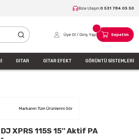
Bize Ulaşın:
0 531 784 05 50
Üye Ol / Giriş Yap
Sepetim
İ
GİTAR
GİTAR EFEKT
GÖRÜNTÜ SİSTEMLERİ
Markanın Tüm Ürünlerini Gör
 DJ XPRS 115S 15'' Aktif PA