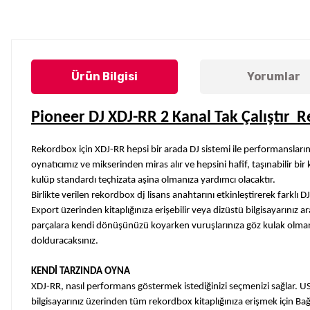
Ürün Bilgisi
Yorumlar
Pioneer DJ XDJ-RR 2 Kanal Tak Çalıştır 
Rekordbox için XDJ-RR hepsi bir arada DJ sistemi ile performanslarınız
oynatıcımız ve mikserinden miras alır ve hepsini hafif, taşınabilir b
kulüp standardı teçhizata aşina olmanıza yardımcı olacaktır.
Birlikte verilen rekordbox dj lisans anahtarını etkinleştirerek farklı
Export üzerinden kitaplığınıza erişebilir veya dizüstü bilgisayarınız 
parçalara kendi dönüşünüzü koyarken vuruşlarınıza göz kulak olmanızı
dolduracaksınız.
KENDİ TARZINDA OYNA
XDJ-RR, nasıl performans göstermek istediğinizi seçmenizi sağlar. U
bilgisayarınız üzerinden tüm rekordbox kitaplığınıza erişmek için B