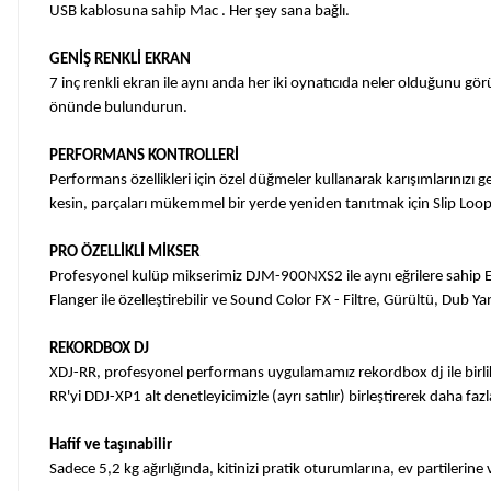
USB kablosuna sahip Mac . Her şey sana bağlı.
GENİŞ RENKLİ EKRAN
7 inç renkli ekran ile aynı anda her iki oynatıcıda neler olduğunu g
önünde bulundurun.
PERFORMANS KONTROLLERİ
Performans özellikleri için özel düğmeler kullanarak karışımlarınızı g
kesin, parçaları mükemmel bir yerde yeniden tanıtmak için Slip Loop'
PRO ÖZELLİKLİ MİKSER
Profesyonel kulüp mikserimiz DJM-900NXS2 ile aynı eğrilere sahip EQ'l
Flanger ile özelleştirebilir ve Sound Color FX - Filtre, Gürültü, Dub Yank
REKORDBOX DJ
XDJ-RR, profesyonel performans uygulamamız rekordbox dj ile birlikte 
RR'yi DDJ-XP1 alt denetleyicimizle (ayrı satılır) birleştirerek daha fazla
Hafif ve taşınabilir
Sadece 5,2 kg ağırlığında, kitinizi pratik oturumlarına, ev partilerine 