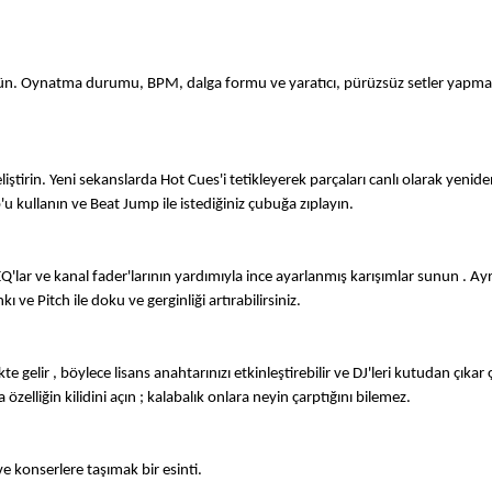
örün. Oynatma durumu, BPM, dalga formu ve yaratıcı, pürüzsüz setler yapmak 
eliştirin. Yeni sekanslarda Hot Cues'i tetikleyerek parçaları canlı olarak yeni
u kullanın ve Beat Jump ile istediğiniz çubuğa zıplayın.
ar ve kanal fader'larının yardımıyla ince ayarlanmış karışımlar sunun . Ayrıc
ı ve Pitch ile doku ve gerginliği artırabilirsiniz.
gelir , böylece lisans anahtarınızı etkinleştirebilir ve DJ'leri kutudan çıka
 özelliğin kilidini açın ; kalabalık onlara neyin çarptığını bilemez.
ve konserlere taşımak bir esinti.