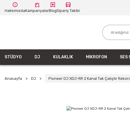
Hakkımızda
Kampanyalar
Blog
Sipariş Takibi
STÜDYO
DJ
KULAKLIK
MİKROFON
SES 
Anasayfa
DJ
Pioneer DJ XDJ-RR 2 Kanal Tak Çalıştır Rekor