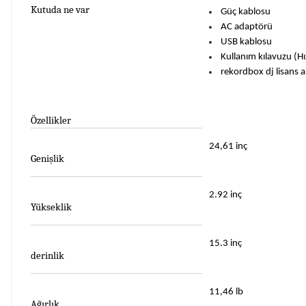
Kutuda ne var
Güç kablosu
AC adaptörü
USB kablosu
Kullanım kılavuzu (Hı
rekordbox dj lisans a
Özellikler
24,61 inç
Genişlik
2.92 inç
Yükseklik
15.3 inç
derinlik
11,46 lb
Ağırlık