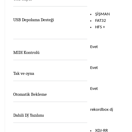
ŞİŞMAN
USB Depolama Desteği
FAT32
HFS +
Evet
MIDI Kontrolü
Evet
Tak ve oyna
Evet
Otomatik Bekleme
rekordbox dj
Dahili DJ Yazılımı
XDJ-RR