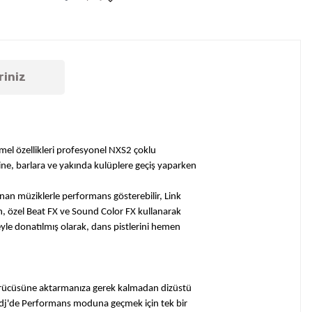
riniz
emel özellikleri profesyonel NXS2 çoklu
rine, barlara ve yakında kulüplere geçiş yaparken
lanan müziklerle performans gösterebilir, Link
ran, özel Beat FX ve Sound Color FX kullanarak
yle donatılmış olarak, dans pistlerini hemen
 sürücüsüne aktarmanıza gerek kalmadan dizüstü
x dj'de Performans moduna geçmek için tek bir