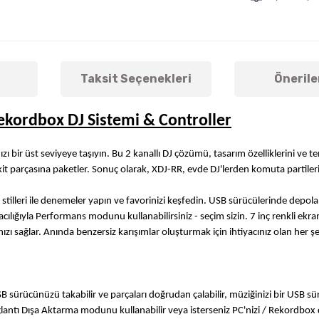
Taksit Seçenekleri
Önerile
Rekordbox DJ Sistemi & Controller
ı bir üst seviyeye taşıyın. Bu 2 kanallı DJ çözümü, tasarım özelliklerini ve t
ir kit parçasına paketler. Sonuç olarak, XDJ-RR, evde DJ'lerden komuta partile
 DJ stilleri ile denemeler yapın ve favorinizi keşfedin. USB sürücülerinde depo
aracılığıyla Performans modunu kullanabilirsiniz - seçim sizin. 7 inç renkli ek
 sağlar. Anında benzersiz karışımlar oluşturmak için ihtiyacınız olan her şe
SB sürücünüzü takabilir ve parçaları doğrudan çalabilir, müziğinizi bir USB
ağlantı Dışa Aktarma modunu kullanabilir veya isterseniz PC'nizi / Rekordbo