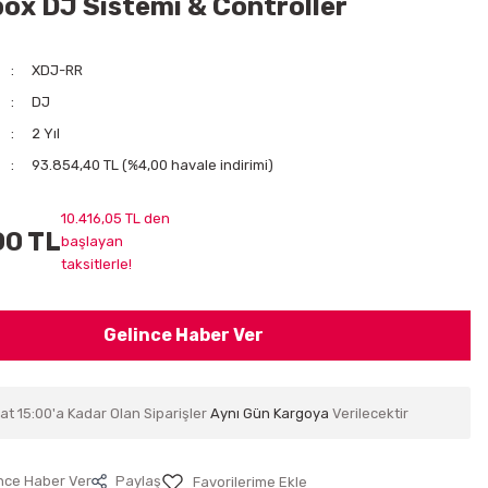
ox DJ Sistemi & Controller
XDJ-RR
DJ
2 Yıl
93.854,40 TL (%4,00 havale indirimi)
10.416,05 TL den
00 TL
başlayan
taksitlerle!
Gelince Haber Ver
at 15:00'a Kadar Olan Siparişler
Aynı Gün Kargoya
Verilecektir
nce Haber Ver
Paylaş