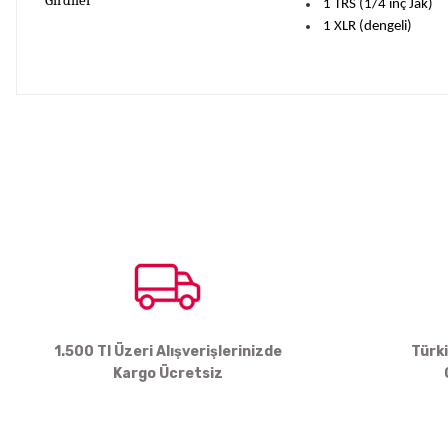
Girdiler
1 TRS (1/4 inç Jak)
1 XLR (dengeli)
Bu ürünün fiyat bilgisi, resim, ürün açıklamalarında ve diğer konul
Görüş ve önerileriniz için teşekkür ederiz.
Ürün resmi kalitesiz, bozuk veya görüntülenemiyor.
Ürün açıklamasında eksik bilgiler bulunuyor.
Ürün bilgilerinde hatalar bulunuyor.
Ürün fiyatı diğer sitelerden daha pahalı.
Bu ürüne benzer farklı alternatifler olmalı.
1.500 Tl Üzeri Alışverişlerinizde
Türk
Kargo Ücretsiz