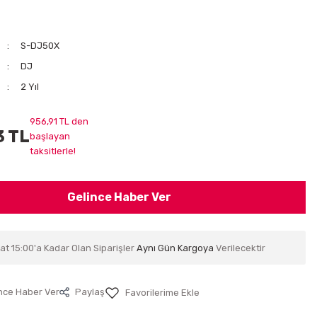
S-DJ50X
DJ
2 Yıl
956,91 TL den
3 TL
başlayan
taksitlerle!
Gelince Haber Ver
at 15:00'a Kadar Olan Siparişler
Aynı Gün Kargoya
Verilecektir
nce Haber Ver
Paylaş