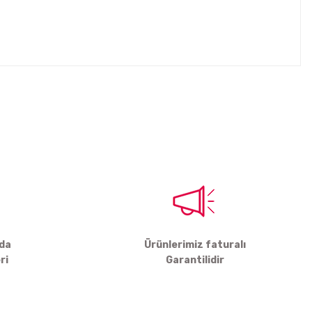
tebilirsiniz.
rda
Ürünlerimiz faturalı
ri
Garantilidir