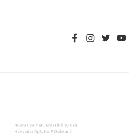
BİZİ TAKİP EDİN
İLETİŞİM
Nusratiye Mah. Erdal İnönü Cad.
Havacılar Apt. No:9 Dükkan:1