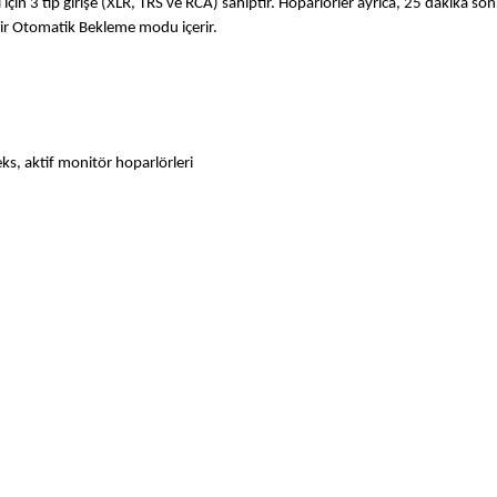
çin 3 tip girişe (XLR, TRS ve RCA) sahiptir. Hoparlörler ayrıca, 25 dakika sonr
 bir Otomatik Bekleme modu içerir.
eks, aktif monitör hoparlörleri