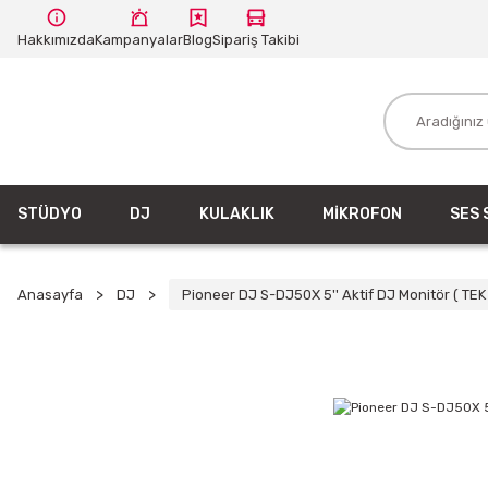
Hakkımızda
Kampanyalar
Blog
Sipariş Takibi
STÜDYO
DJ
KULAKLIK
MİKROFON
SES 
Anasayfa
DJ
Pioneer DJ S-DJ50X 5'' Aktif DJ Monitör ( TEK 