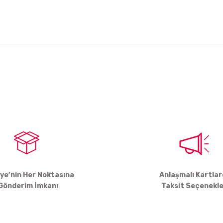
arda yetersiz gördüğünüz noktaları öneri formunu kullanarak tarafımıza ile
Bu ürüne ilk yorumu siz yapın!
Yorum Yaz
iye’nin Her Noktasına
Anlaşmalı Kartla
Gönderim İmkanı
Taksit Seçenekle
Gönder