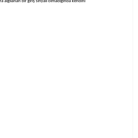
a algılanan bir giriş sinyali olmadığında kendini