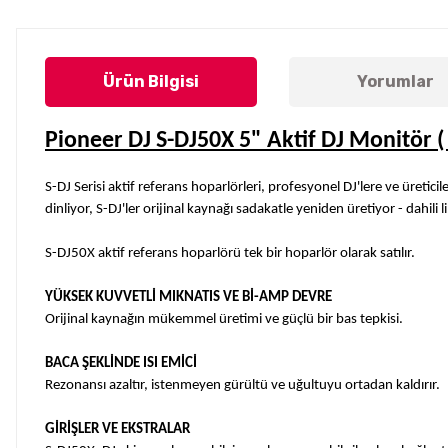
Ürün Bilgisi
Yorumlar
Pioneer DJ S-DJ50X 5" Aktif DJ Monitör (
S-DJ Serisi aktif referans hoparlörleri, profesyonel DJ'lere ve üretic
dinliyor, S-DJ'ler orijinal kaynağı sadakatle yeniden üretiyor - dahili 
S-DJ50X aktif referans hoparlörü tek bir hoparlör olarak satılır.
YÜKSEK KUVVETLİ MIKNATIS VE Bİ-AMP DEVRE
Orijinal kaynağın mükemmel üretimi ve güçlü bir bas tepkisi.
BACA ŞEKLİNDE ISI EMİCİ
Rezonansı azaltır, istenmeyen gürültü ve uğultuyu ortadan kaldırır.
GİRİŞLER VE EKSTRALAR