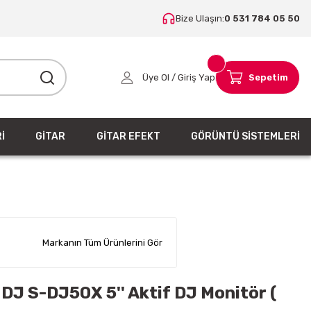
Bize Ulaşın:
0 531 784 05 50
Üye Ol / Giriş Yap
Sepetim
İ
GİTAR
GİTAR EFEKT
GÖRÜNTÜ SİSTEMLERİ
Markanın Tüm Ürünlerini Gör
 DJ S-DJ50X 5'' Aktif DJ Monitör (