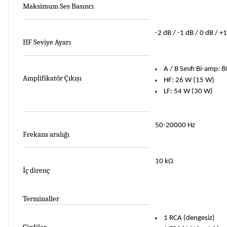
Maksimum Ses Basıncı
-2 dB / -1 dB / 0 dB / +
HF Seviye Ayarı
A / B Sınıfı Bi-amp: 
Amplifikatör Çıkışı
HF: 26 W (15 W)
LF: 54 W (30 W)
50-20000 Hz
Frekans aralığı
10 kΩ
İç direnç
Terminaller
1 RCA (dengesiz)