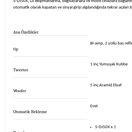
S-DJ50X, DJ ekipmanlarına, bilgisayarlara ve mobil cihazlara bağlantı i
otomatik olarak kapatan ve sinyal girişi algılandığında tekrar açılan
Ana Özellikler
Bi-amp, 2 yollu bas refl
tip
1 inç Yumuşak Kubbe
Tweeter
5 inç Aramid Elyaf
Woofer
Evet
Otomatik Bekleme
S-DJ50X x 1