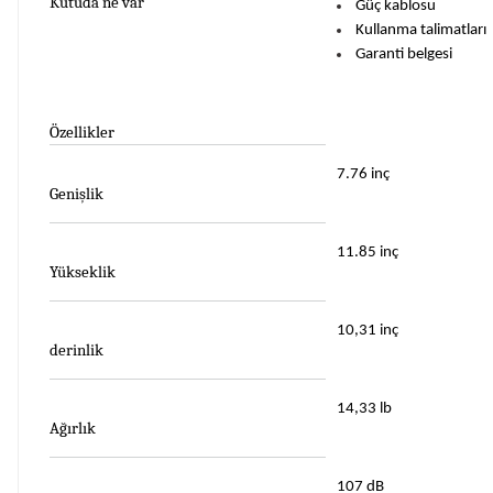
Kutuda ne var
Güç kablosu
Kullanma talimatları
Garanti belgesi
Özellikler
7.76 inç
Genişlik
11.85 inç
Yükseklik
10,31 inç
derinlik
14,33 lb
Ağırlık
107 dB