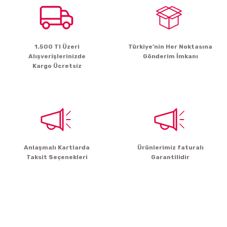
Ürün resmi kalitesiz, bozuk veya görüntülenemiyor.
Ürün açıklamasında eksik bilgiler bulunuyor.
1.500 Tl Üzeri
Türkiye’nin Her Noktasına
Ürün bilgilerinde hatalar bulunuyor.
Alışverişlerinizde
Gönderim İmkanı
Ürün fiyatı diğer sitelerden daha pahalı.
Kargo Ücretsiz
Bu ürüne benzer farklı alternatifler olmalı.
Gönder
Anlaşmalı Kartlarda
Ürünlerimiz faturalı
Taksit Seçenekleri
Garantilidir
Yenilikleden ve Kampanyalardan Haber Bültenimize
Kayodolun!