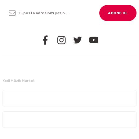
ABONE OL
BİZİ TAKİP EDİN
Kedi Müzik Market
Kurumsal
Alışveriş