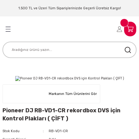
Geri Dön
Geri Dön
Geri Dön
Geri Dön
Geri Dön
Geri Dön
Geri Dön
Geri Dön
1.500 TL ve Üzeri Tüm Siparişlerinizde Geçerli Ücretsiz Kargo!
LERİ
MLERİ
 SİSTEMLERİ
İSTEMLERİ
NTROLLER
NIM KULAKLIK
ER
MAKİNESİ
D OYNATICI
KLIK
ADSET )
ÖR
Markanın Tüm Ürünlerini Gör
LER
MİKROFONU
MFİ
Pioneer DJ RB-VD1-CR rekordbox DVS için
MCİ
EKTÖR
Kontrol Plakları ( ÇİFT )
AKLIK
ZÜMLER
Stok Kodu
RB-VD1-CR