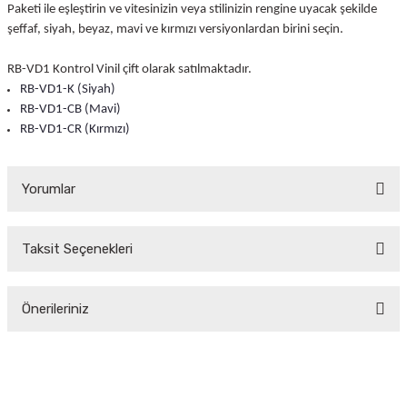
Paketi ile eşleştirin ve vitesinizin veya stilinizin rengine uyacak şekilde
şeffaf, siyah, beyaz, mavi ve kırmızı versiyonlardan birini seçin.
RB-VD1 Kontrol Vinil çift olarak satılmaktadır.
RB-VD1-K (Siyah)
RB-VD1-CB (Mavi)
RB-VD1-CR (Kırmızı)
Yorumlar
Taksit Seçenekleri
Bu ürüne ilk yorumu siz yapın!
Önerileriniz
Yorum Yaz
Bu ürünün fiyat bilgisi, resim, ürün açıklamalarında ve diğer konularda
yetersiz gördüğünüz noktaları öneri formunu kullanarak tarafımıza
iletebilirsiniz.
Görüş ve önerileriniz için teşekkür ederiz.