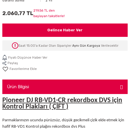
Garanti Süresi
2 Yıl
İTÖR
219,56 TL den
2.060,77 TL
başlayan taksitlerle!
FONLAR
Gelince Haber Ver
SUAR
 ( SES KARTLI )
HOPARLÖRLER
Saat 15:00'a Kadar Olan Siparişler
Aynı Gün Kargoya
Verilecektir
E AKSESUAR
Fiyatı Düşünce Haber Ver
Paylaş
Ürün Bilgisi
Pioneer DJ RB-VD1-CR rekordbox DVS için
Kontrol Plakları ( ÇİFT )
Parmaklarınızın ucunda pürüzsüz, düşük gecikmeli çizik elde etmek için
hafif RB-VD1 Kontrol plağını rekordbox dvs Plus