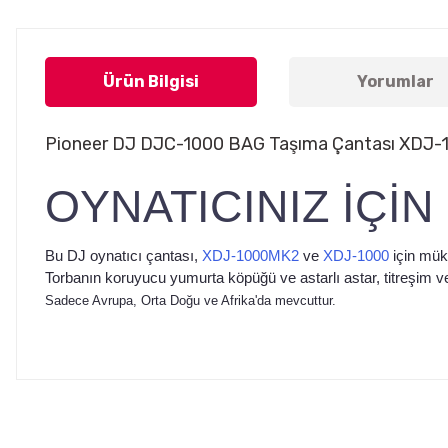
Ürün Bilgisi
Yorumlar
Pioneer DJ DJC-1000 BAG Taşıma Çantası XDJ-10
OYNATICINIZ İÇİ
Bu DJ oynatıcı çantası,
XDJ-1000MK2
ve
XDJ-1000
için mük
Torbanın koruyucu yumurta köpüğü ve astarlı astar, titreşim ve
Sadece Avrupa, Orta Doğu ve Afrika'da mevcuttur.
Bu ürünün fiyat bilgisi, resim, ürün açıklamalarında ve diğer konul
Görüş ve önerileriniz için teşekkür ederiz.