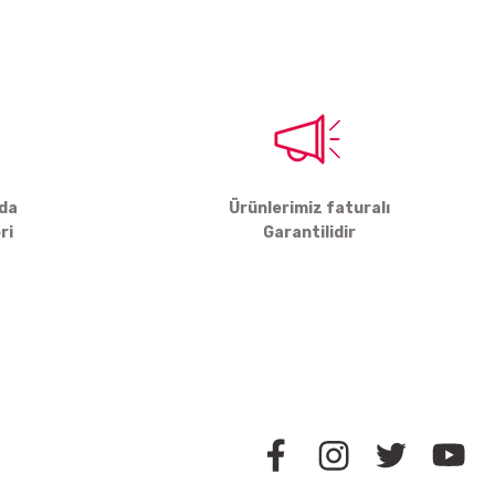
rda
Ürünlerimiz faturalı
ri
Garantilidir
BİZİ TAKİP EDİN