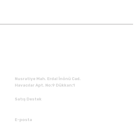
İLETİŞİM
Nusratiye Mah. Erdal İnönü Cad.
Havacılar Apt. No:9 Dükkan:1
Satış Destek
0 531 784 05 50
E-posta
tedarik@kedimuzikmarket.com