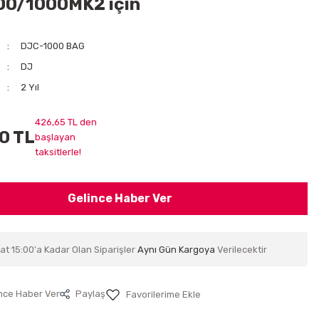
00/1000MK2 için
DJC-1000 BAG
DJ
2 Yıl
426,65 TL den
0 TL
başlayan
taksitlerle!
Gelince Haber Ver
at 15:00'a Kadar Olan Siparişler
Aynı Gün Kargoya
Verilecektir
nce Haber Ver
Paylaş