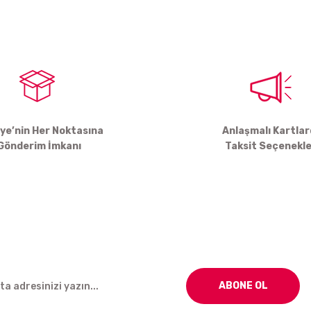
Yorum Yaz
iye’nin Her Noktasına
Anlaşmalı Kartla
Gönderim İmkanı
Taksit Seçenekle
Gönder
ABONE OL