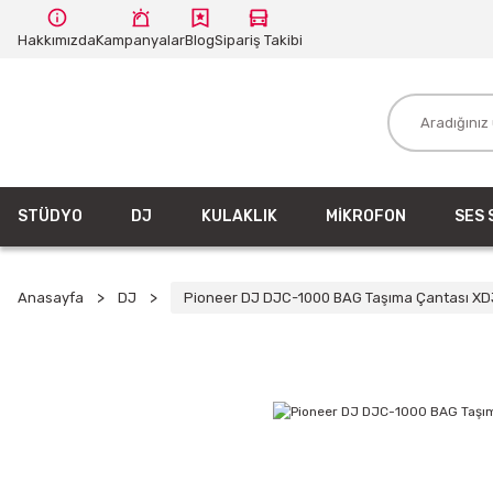
Hakkımızda
Kampanyalar
Blog
Sipariş Takibi
STÜDYO
DJ
KULAKLIK
MİKROFON
SES 
Anasayfa
DJ
Pioneer DJ DJC-1000 BAG Taşıma Çantası XD