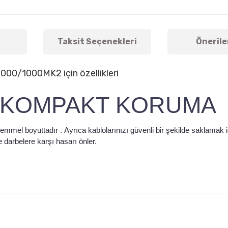
Taksit Seçenekleri
Önerile
00/1000MK2 için özellikleri
N KOMPAKT KORUMA
emmel boyuttadır
.
Ayrıca kablolarınızı güvenli bir şekilde saklamak i
 darbelere karşı hasarı önler.
arda yetersiz gördüğünüz noktaları öneri formunu kullanarak tarafımıza ile
Bu ürüne ilk yorumu siz yapın!