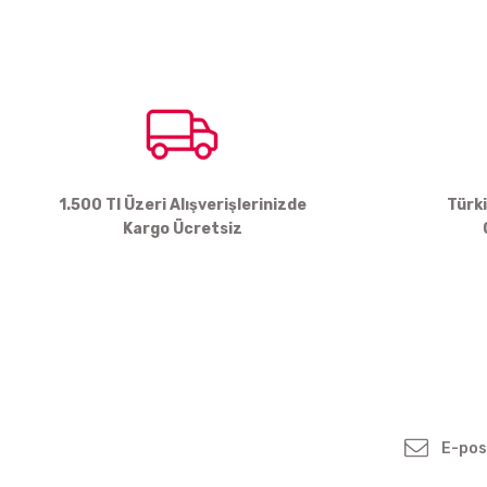
Ürün resmi kalitesiz, bozuk veya görüntülenemiyor.
Ürün açıklamasında eksik bilgiler bulunuyor.
Ürün bilgilerinde hatalar bulunuyor.
Ürün fiyatı diğer sitelerden daha pahalı.
Bu ürüne benzer farklı alternatifler olmalı.
1.500 Tl Üzeri Alışverişlerinizde
Türk
Kargo Ücretsiz
Yenilikleden ve
Kampanyalardan Haber