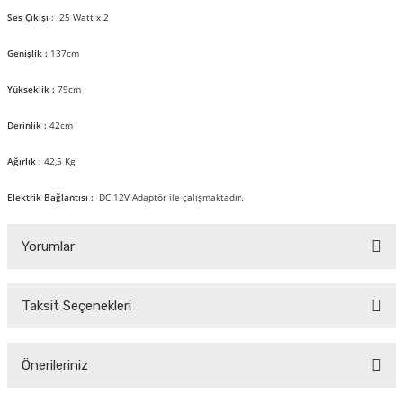
Ses Çıkışı
: 25 Watt x 2
Genişlik :
137cm
Yükseklik :
79cm
Derinlik :
42cm
Ağırlık
: 42,5 Kg
Elektrik Bağlantısı :
DC 12V Adaptör ile çalışmaktadır.
Yorumlar
Taksit Seçenekleri
Bu ürüne ilk yorumu siz yapın!
Önerileriniz
Yorum Yaz