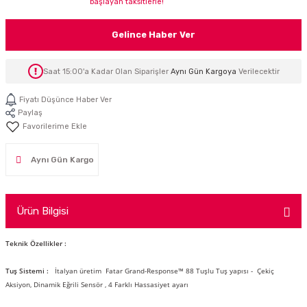
başlayan taksitlerle!
İTÖR
Gelince Haber Ver
FONLAR
Saat 15:00'a Kadar Olan Siparişler
Aynı Gün Kargoya
Verilecektir
SUAR
 ( SES KARTLI )
HOPARLÖRLER
Fiyatı Düşünce Haber Ver
Paylaş
E AKSESUAR
Aynı Gün Kargo
Ürün Bilgisi
Teknik Özellikler :
Tuş Sistemi :
İtalyan üretim Fatar Grand-Response™ 88 Tuşlu Tuş yapısı - Çekiç
Aksiyon, Dinamik Eğrili Sensör , 4 Farklı Hassasiyet ayarı