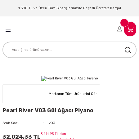
Geri Dön
Geri Dön
Geri Dön
Geri Dön
Geri Dön
Geri Dön
Geri Dön
Geri Dön
1.500 TL ve Üzeri Tüm Siparişlerinizde Geçerli Ücretsiz Kargo!
LERİ
MLERİ
 SİSTEMLERİ
İSTEMLERİ
NTROLLER
NIM KULAKLIK
ER
MAKİNESİ
D OYNATICI
KLIK
ADSET )
ÖR
Markanın Tüm Ürünlerini Gör
LER
MİKROFONU
MFİ
Pearl River V03 Gül Ağacı Piyano
MCİ
EKTÖR
Stok Kodu
v03
AKLIK
ZÜMLER
3.411,93 TL den
32.024,33 TL