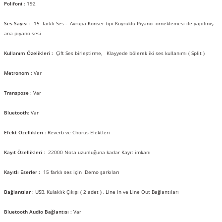
Polifoni
: 192
Ses Sayısı :
15 farklı Ses - Avrupa Konser tipi Kuyruklu Piyano örneklemesi ile yapılmış
ana piyano sesi
Kullanım Özelikleri :
Çift Ses birleştirme, Klayyede bölerek iki ses kullanımı ( Split )
Metronom
: Var
Transpose
: Var
Bluetooth
: Var
Efekt Özellikleri
: Reverb ve Chorus Efektleri
Kayıt Özellikleri
: 22000 Nota uzunluğuna kadar Kayıt imkanı
Kayıtlı Eserler :
15 farklı ses için Demo şarkıları
Bağlantılar
: USB, Kulaklık Çıkışı ( 2 adet ) , Line in ve Line Out Bağlantıları
Bluetooth Audio Bağlantısı :
Var