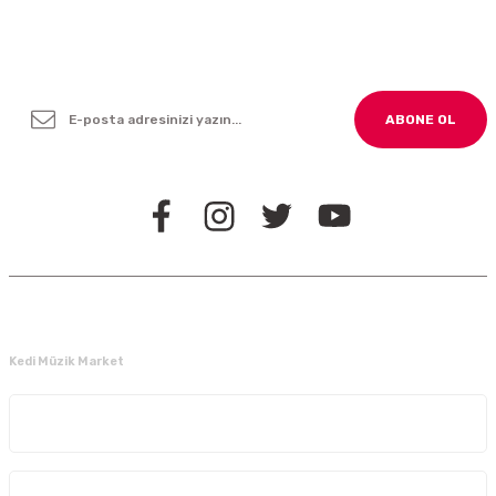
Yenilikleden ve Kampanyalardan Haber Bültenimize
Kayodolun!
ABONE OL
BİZİ TAKİP EDİN
Kedi Müzik Market
Kurumsal