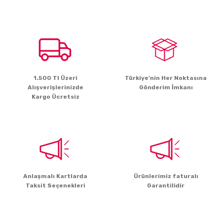
Bu ürünün fiyat bilgisi, resim, ürün açıklamalarında ve diğer konularda
yetersiz gördüğünüz noktaları öneri formunu kullanarak tarafımıza
iletebilirsiniz.
Görüş ve önerileriniz için teşekkür ederiz.
Ürün resmi kalitesiz, bozuk veya görüntülenemiyor.
Ürün açıklamasında eksik bilgiler bulunuyor.
1.500 Tl Üzeri
Türkiye’nin Her Noktasına
Ürün bilgilerinde hatalar bulunuyor.
Alışverişlerinizde
Gönderim İmkanı
Ürün fiyatı diğer sitelerden daha pahalı.
Kargo Ücretsiz
Bu ürüne benzer farklı alternatifler olmalı.
Gönder
Anlaşmalı Kartlarda
Ürünlerimiz faturalı
Taksit Seçenekleri
Garantilidir