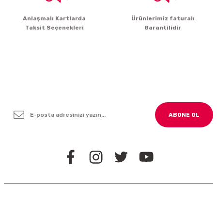
Gönder
Anlaşmalı Kartlarda
Ürünlerimiz faturalı
Taksit Seçenekleri
Garantilidir
Yenilikleden ve Kampanyalardan Haber Bültenimize
Kayodolun!
ABONE OL
BİZİ TAKİP EDİN