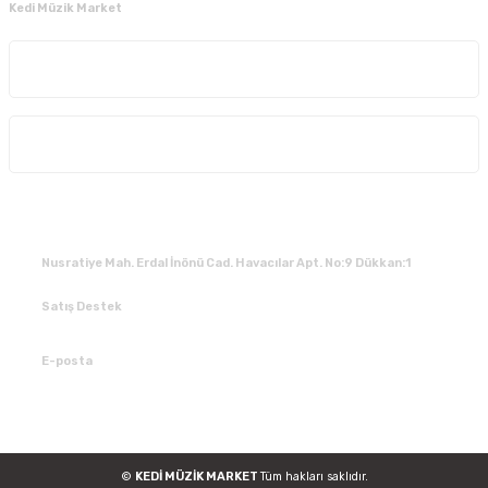
Kedi Müzik Market
Kurumsal
Alışveriş
İLETİŞİM
Nusratiye Mah. Erdal İnönü Cad. Havacılar Apt. No:9 Dükkan:1
Satış Destek
0 531 784 05 50
E-posta
tedarik@kedimuzikmarket.com
©
KEDİ MÜZİK MARKET
Tüm hakları saklıdır.