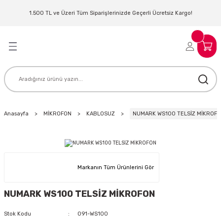
Geri Dön
Geri Dön
Geri Dön
Geri Dön
Geri Dön
Geri Dön
Geri Dön
Geri Dön
1.500 TL ve Üzeri Tüm Siparişlerinizde Geçerli Ücretsiz Kargo!
LERİ
MLERİ
 SİSTEMLERİ
İSTEMLERİ
NTROLLER
NIM KULAKLIK
ER
MAKİNESİ
D OYNATICI
Anasayfa
MİKROFON
KABLOSUZ
NUMARK WS100 TELSİZ MİKROF
KLIK
ADSET )
ÖR
LER
MİKROFONU
MFİ
Markanın Tüm Ürünlerini Gör
MCİ
EKTÖR
NUMARK WS100 TELSİZ MİKROFON
AKLIK
ZÜMLER
Stok Kodu
091-WS100