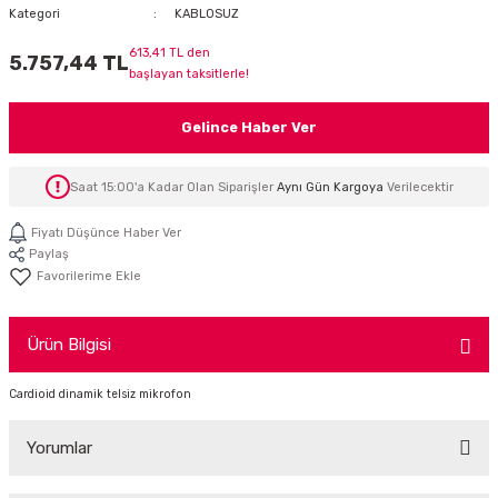
Kategori
KABLOSUZ
İTÖR
613,41 TL den
5.757,44 TL
başlayan taksitlerle!
FONLAR
Gelince Haber Ver
SUAR
 ( SES KARTLI )
HOPARLÖRLER
Saat 15:00'a Kadar Olan Siparişler
Aynı Gün Kargoya
Verilecektir
E AKSESUAR
Fiyatı Düşünce Haber Ver
Paylaş
Ürün Bilgisi
Cardioid dinamik telsiz mikrofon
Yorumlar