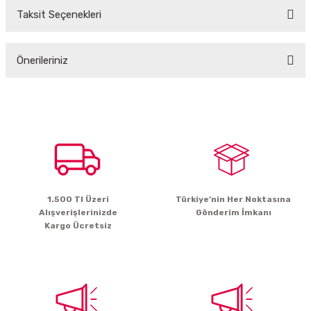
Taksit Seçenekleri
Bu ürüne ilk yorumu siz yapın!
Önerileriniz
Yorum Yaz
Bu ürünün fiyat bilgisi, resim, ürün açıklamalarında ve diğer konularda
yetersiz gördüğünüz noktaları öneri formunu kullanarak tarafımıza
iletebilirsiniz.
Görüş ve önerileriniz için teşekkür ederiz.
Ürün resmi kalitesiz, bozuk veya görüntülenemiyor.
Ürün açıklamasında eksik bilgiler bulunuyor.
1.500 Tl Üzeri
Türkiye’nin Her Noktasına
Ürün bilgilerinde hatalar bulunuyor.
Alışverişlerinizde
Gönderim İmkanı
Ürün fiyatı diğer sitelerden daha pahalı.
Kargo Ücretsiz
Bu ürüne benzer farklı alternatifler olmalı.