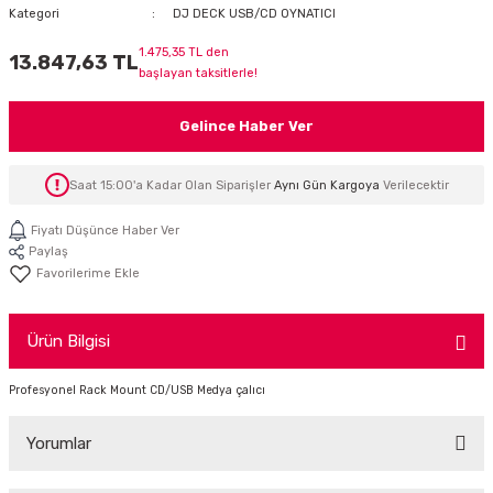
Kategori
DJ DECK USB/CD OYNATICI
İTÖR
1.475,35 TL den
13.847,63 TL
başlayan taksitlerle!
FONLAR
Gelince Haber Ver
SUAR
 ( SES KARTLI )
HOPARLÖRLER
Saat 15:00'a Kadar Olan Siparişler
Aynı Gün Kargoya
Verilecektir
E AKSESUAR
Fiyatı Düşünce Haber Ver
Paylaş
Ürün Bilgisi
Profesyonel Rack Mount CD/USB Medya çalıcı
Yorumlar