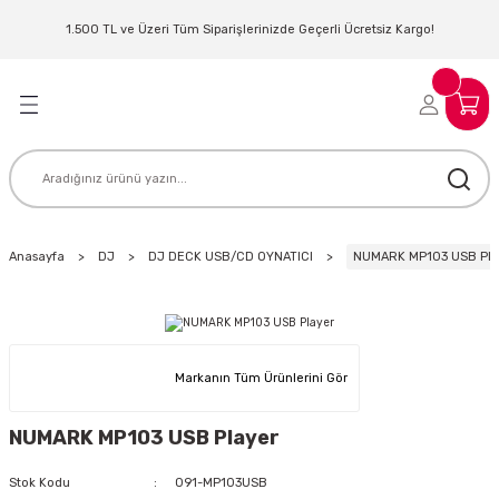
Geri Dön
Geri Dön
Geri Dön
Geri Dön
Geri Dön
Geri Dön
Geri Dön
Geri Dön
1.500 TL ve Üzeri Tüm Siparişlerinizde Geçerli Ücretsiz Kargo!
LERİ
MLERİ
 SİSTEMLERİ
İSTEMLERİ
NTROLLER
NIM KULAKLIK
ER
MAKİNESİ
D OYNATICI
Anasayfa
DJ
DJ DECK USB/CD OYNATICI
NUMARK MP103 USB Pla
KLIK
ADSET )
ÖR
LER
MİKROFONU
MFİ
Markanın Tüm Ürünlerini Gör
MCİ
EKTÖR
NUMARK MP103 USB Player
AKLIK
ZÜMLER
Stok Kodu
091-MP103USB