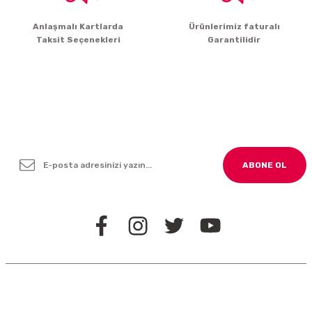
Gönder
Anlaşmalı Kartlarda
Ürünlerimiz faturalı
Taksit Seçenekleri
Garantilidir
Yenilikleden ve Kampanyalardan Haber Bültenimize
Kayodolun!
ABONE OL
BİZİ TAKİP EDİN