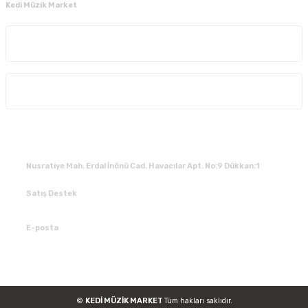
Kedi Müzik Market
Kurumsal
Alışveriş
İLETİŞİM
Nusratiye Mah. Erdal İnönü Cad. Havacılar Apt. No:9 Dükkan:1
Satış Destek
0 531 784 05 50
E-posta
tedarik@kedimuzikmarket.com
©
KEDİ MÜZİK MARKET
Tüm hakları saklıdır.