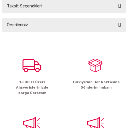
Taksit Seçenekleri
Bu ürüne ilk yorumu siz yapın!
Önerileriniz
Yorum Yaz
Bu ürünün fiyat bilgisi, resim, ürün açıklamalarında ve diğer konularda
yetersiz gördüğünüz noktaları öneri formunu kullanarak tarafımıza
iletebilirsiniz.
Görüş ve önerileriniz için teşekkür ederiz.
Ürün resmi kalitesiz, bozuk veya görüntülenemiyor.
Ürün açıklamasında eksik bilgiler bulunuyor.
1.500 Tl Üzeri
Türkiye’nin Her Noktasına
Ürün bilgilerinde hatalar bulunuyor.
Alışverişlerinizde
Gönderim İmkanı
Ürün fiyatı diğer sitelerden daha pahalı.
Kargo Ücretsiz
Bu ürüne benzer farklı alternatifler olmalı.