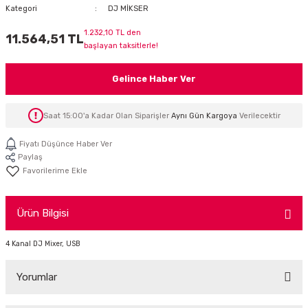
Kategori
DJ MİKSER
İTÖR
1.232,10 TL den
11.564,51 TL
başlayan taksitlerle!
FONLAR
Gelince Haber Ver
SUAR
 ( SES KARTLI )
HOPARLÖRLER
Saat 15:00'a Kadar Olan Siparişler
Aynı Gün Kargoya
Verilecektir
E AKSESUAR
Fiyatı Düşünce Haber Ver
Paylaş
Ürün Bilgisi
4 Kanal DJ Mixer, USB
Yorumlar