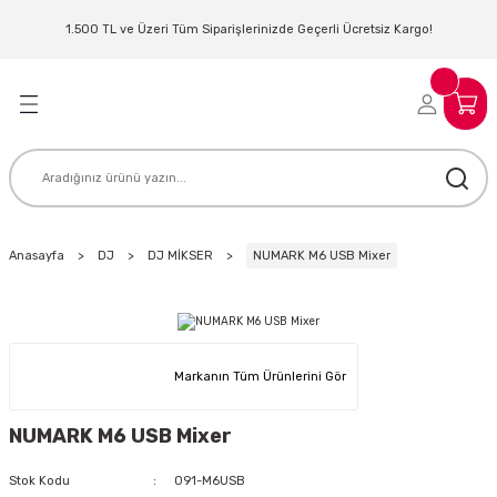
Geri Dön
Geri Dön
Geri Dön
Geri Dön
Geri Dön
Geri Dön
Geri Dön
Geri Dön
1.500 TL ve Üzeri Tüm Siparişlerinizde Geçerli Ücretsiz Kargo!
LERİ
MLERİ
 SİSTEMLERİ
İSTEMLERİ
NTROLLER
NIM KULAKLIK
ER
MAKİNESİ
D OYNATICI
Anasayfa
DJ
DJ MİKSER
NUMARK M6 USB Mixer
KLIK
ADSET )
ÖR
LER
MİKROFONU
MFİ
Markanın Tüm Ürünlerini Gör
MCİ
EKTÖR
NUMARK M6 USB Mixer
AKLIK
ZÜMLER
Stok Kodu
091-M6USB