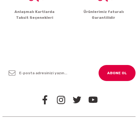
Gönder
Anlaşmalı Kartlarda
Ürünlerimiz faturalı
Taksit Seçenekleri
Garantilidir
Yenilikleden ve Kampanyalardan Haber Bültenimize
Kayodolun!
ABONE OL
BİZİ TAKİP EDİN