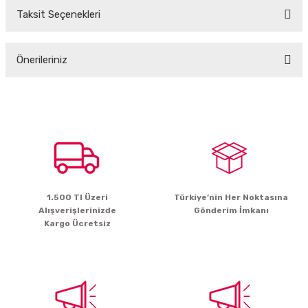
Taksit Seçenekleri
Bu ürüne ilk yorumu siz yapın!
Önerileriniz
Yorum Yaz
Bu ürünün fiyat bilgisi, resim, ürün açıklamalarında ve diğer konularda
yetersiz gördüğünüz noktaları öneri formunu kullanarak tarafımıza
iletebilirsiniz.
Görüş ve önerileriniz için teşekkür ederiz.
Ürün resmi kalitesiz, bozuk veya görüntülenemiyor.
Ürün açıklamasında eksik bilgiler bulunuyor.
1.500 Tl Üzeri
Türkiye’nin Her Noktasına
Ürün bilgilerinde hatalar bulunuyor.
Alışverişlerinizde
Gönderim İmkanı
Ürün fiyatı diğer sitelerden daha pahalı.
Kargo Ücretsiz
Bu ürüne benzer farklı alternatifler olmalı.