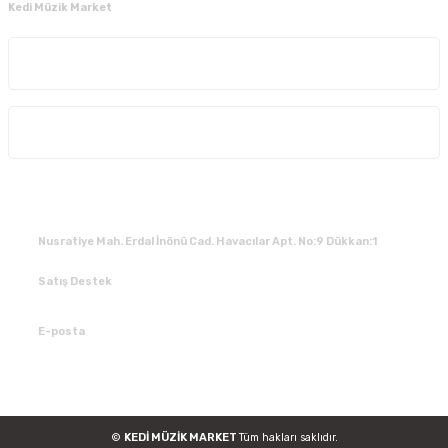
Kedi Müzik Market
Kurumsal
Alışveriş
İLETİŞİM
Nusratiye Mah. Erdal İnönü Cad. Havacılar Apt. No:9 Dükkan:1
Satış Destek
0 531 784 05 50
E-posta
tedarik@kedimuzikmarket.com
©
KEDİ MÜZİK MARKET
Tüm hakları saklıdır.