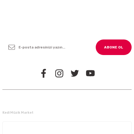
Yenilikleden ve Kampanyalardan Haber Bültenimize
Kayodolun!
ABONE OL
BİZİ TAKİP EDİN
Kedi Müzik Market
Kurumsal