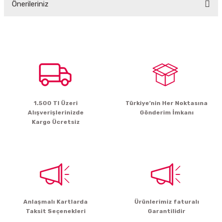
Önerileriniz
Yorum Yaz
Bu ürünün fiyat bilgisi, resim, ürün açıklamalarında ve diğer konularda
yetersiz gördüğünüz noktaları öneri formunu kullanarak tarafımıza
iletebilirsiniz.
Görüş ve önerileriniz için teşekkür ederiz.
Ürün resmi kalitesiz, bozuk veya görüntülenemiyor.
Ürün açıklamasında eksik bilgiler bulunuyor.
1.500 Tl Üzeri
Türkiye’nin Her Noktasına
Ürün bilgilerinde hatalar bulunuyor.
Alışverişlerinizde
Gönderim İmkanı
Ürün fiyatı diğer sitelerden daha pahalı.
Kargo Ücretsiz
Bu ürüne benzer farklı alternatifler olmalı.
Gönder
Anlaşmalı Kartlarda
Ürünlerimiz faturalı
Taksit Seçenekleri
Garantilidir