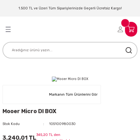
Geri Dön
Geri Dön
Geri Dön
Geri Dön
Geri Dön
Geri Dön
Geri Dön
Geri Dön
1.500 TL ve Üzeri Tüm Siparişlerinizde Geçerli Ücretsiz Kargo!
LERİ
MLERİ
 SİSTEMLERİ
İSTEMLERİ
NTROLLER
NIM KULAKLIK
ER
MAKİNESİ
D OYNATICI
KLIK
ADSET )
ÖR
Markanın Tüm Ürünlerini Gör
LER
MİKROFONU
MFİ
Mooer Micro DI BOX
MCİ
EKTÖR
Stok Kodu
105100980030
AKLIK
ZÜMLER
345,20 TL den
3.240,01 TL