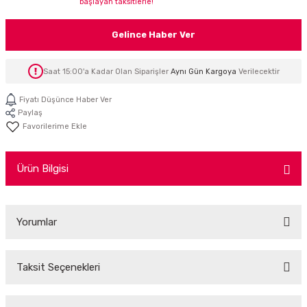
başlayan taksitlerle!
İTÖR
Gelince Haber Ver
FONLAR
Saat 15:00'a Kadar Olan Siparişler
Aynı Gün Kargoya
Verilecektir
SUAR
 ( SES KARTLI )
HOPARLÖRLER
Fiyatı Düşünce Haber Ver
Paylaş
E AKSESUAR
Ürün Bilgisi
Yorumlar
Taksit Seçenekleri
Bu ürüne ilk yorumu siz yapın!