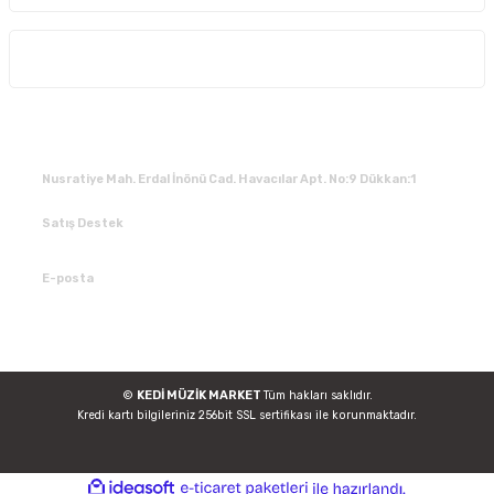
Alışveriş
İLETİŞİM
Nusratiye Mah. Erdal İnönü Cad. Havacılar Apt. No:9 Dükkan:1
Satış Destek
0 531 784 05 50
E-posta
tedarik@kedimuzikmarket.com
©
KEDİ MÜZİK MARKET
Tüm hakları saklıdır.
Kredi kartı bilgileriniz 256bit SSL sertifikası ile korunmaktadır.
ideasoft
ile
e-