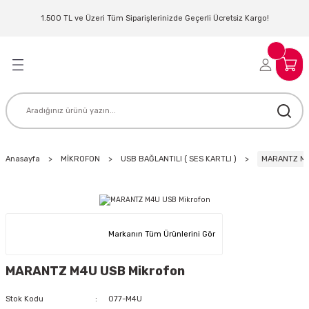
Geri Dön
Geri Dön
Geri Dön
Geri Dön
Geri Dön
Geri Dön
Geri Dön
Geri Dön
1.500 TL ve Üzeri Tüm Siparişlerinizde Geçerli Ücretsiz Kargo!
LERİ
MLERİ
 SİSTEMLERİ
İSTEMLERİ
NTROLLER
NIM KULAKLIK
ER
MAKİNESİ
D OYNATICI
Anasayfa
MİKROFON
USB BAĞLANTILI ( SES KARTLI )
MARANTZ M4
KLIK
ADSET )
ÖR
LER
MİKROFONU
MFİ
Markanın Tüm Ürünlerini Gör
MCİ
EKTÖR
MARANTZ M4U USB Mikrofon
AKLIK
ZÜMLER
Stok Kodu
077-M4U