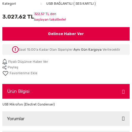
Kategori
USB BAĞLANTILI ( SES KARTLI )
İTÖR
322,57 TL den
3.027,62 TL
başlayan taksitlerle!
FONLAR
Gelince Haber Ver
SUAR
 ( SES KARTLI )
HOPARLÖRLER
Saat 15:00'a Kadar Olan Siparişler
Aynı Gün Kargoya
Verilecektir
E AKSESUAR
Fiyatı Düşünce Haber Ver
Paylaş
Ürün Bilgisi
USB Mikrofon (Electret Condenser)
Yorumlar