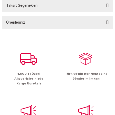
Taksit Seçenekleri
Bu ürüne ilk yorumu siz yapın!
Önerileriniz
Yorum Yaz
Bu ürünün fiyat bilgisi, resim, ürün açıklamalarında ve diğer konularda
yetersiz gördüğünüz noktaları öneri formunu kullanarak tarafımıza
iletebilirsiniz.
Görüş ve önerileriniz için teşekkür ederiz.
Ürün resmi kalitesiz, bozuk veya görüntülenemiyor.
Ürün açıklamasında eksik bilgiler bulunuyor.
1.500 Tl Üzeri
Türkiye’nin Her Noktasına
Ürün bilgilerinde hatalar bulunuyor.
Alışverişlerinizde
Gönderim İmkanı
Ürün fiyatı diğer sitelerden daha pahalı.
Kargo Ücretsiz
Bu ürüne benzer farklı alternatifler olmalı.