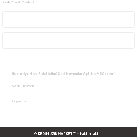
Kedi Müzik Market
Kurumsal
Alışveriş
İLETİŞİM
Nusratiye Mah. Erdal İnönü Cad. Havacılar Apt. No:9 Dükkan:1
Satış Destek
0 531 784 05 50
E-posta
tedarik@kedimuzikmarket.com
©
KEDİ MÜZİK MARKET
Tüm hakları saklıdır.