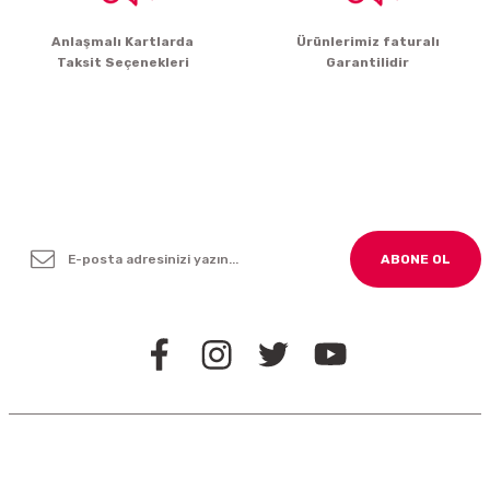
Gönder
Anlaşmalı Kartlarda
Ürünlerimiz faturalı
Taksit Seçenekleri
Garantilidir
Yenilikleden ve Kampanyalardan Haber Bültenimize
Kayodolun!
ABONE OL
BİZİ TAKİP EDİN