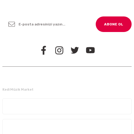
Yenilikleden ve Kampanyalardan Haber Bültenimize
Kayodolun!
ABONE OL
BİZİ TAKİP EDİN
Kedi Müzik Market
Kurumsal
Alışveriş