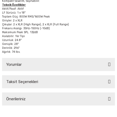
Kompakt tasarım, taşınabilir.
Teknik Özellikler
Aktif/Pasif: Aktif
LF Sürücü: 1 x 18"
Toplam Güç: 800W RMS/1600W Peak
Girişler: 2 x XLR
Çıkışlar: 2 x XLR (High Range), 2 x XLR (Full Range)
Frekans Aralığı: 35Hz-150Hz (-10dB)
Maksimum Peak SPL: 132dB
Asılabilir: Yer Tipi
Uzunluk: 24.8"
Genişlik: 28"
Derinlik: 29.6"
Ağırlık: 74 lbs.
Yorumlar
Taksit Seçenekleri
Bu ürüne ilk yorumu siz yapın!
Önerileriniz
Yorum Yaz
Bu ürünün fiyat bilgisi, resim, ürün açıklamalarında ve diğer konularda
yetersiz gördüğünüz noktaları öneri formunu kullanarak tarafımıza