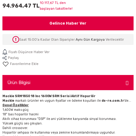
10.117,67 TL den
94.964,47 TL
İTÖR
başlayan taksitlerle!
FONLAR
Gelince Haber Ver
SUAR
 ( SES KARTLI )
HOPARLÖRLER
Saat 15:00'a Kadar Olan Siparişler
Aynı Gün Kargoya
Verilecektir
E AKSESUAR
Fiyatı Düşünce Haber Ver
Paylaş
Ürün Bilgisi
Mackie SRM1850 18 Inc 1600W SRM Serisi Aktif Hoparlör
Mackie
markalı ürünler en uygun fiyatlar ve ödeme koşulları ile
do-re.com.tr
'de...
Genel Özellikler
1,600W maks güç
18" bas hoparlör hacmi
Akıllı cihaz korunması "DSP" ile ani yüklenme karşısında sinyal korunması.
Yüksek güçlü ses çıkışları.
Dahili crossover.
Hoparlör sehpası ile kullanıma veya zemine konumlandırmaya uygundur.