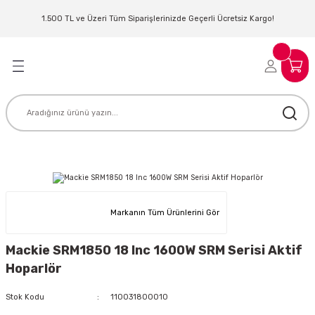
Geri Dön
Geri Dön
Geri Dön
Geri Dön
Geri Dön
Geri Dön
Geri Dön
Geri Dön
1.500 TL ve Üzeri Tüm Siparişlerinizde Geçerli Ücretsiz Kargo!
LERİ
MLERİ
 SİSTEMLERİ
İSTEMLERİ
NTROLLER
NIM KULAKLIK
ER
MAKİNESİ
D OYNATICI
KLIK
ADSET )
ÖR
Markanın Tüm Ürünlerini Gör
LER
MİKROFONU
MFİ
Mackie SRM1850 18 Inc 1600W SRM Serisi Aktif
MCİ
EKTÖR
Hoparlör
AKLIK
ZÜMLER
Stok Kodu
110031800010