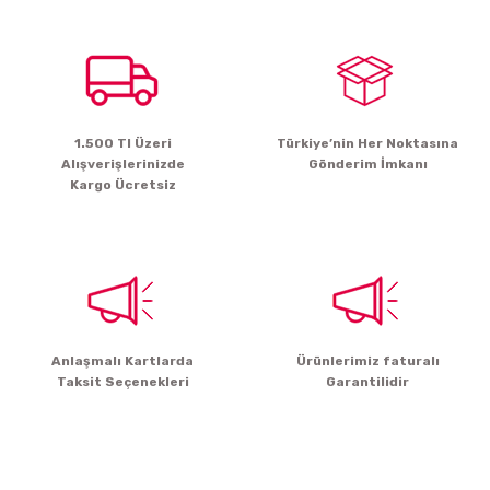
iletebilirsiniz.
Görüş ve önerileriniz için teşekkür ederiz.
Ürün resmi kalitesiz, bozuk veya görüntülenemiyor.
Ürün açıklamasında eksik bilgiler bulunuyor.
1.500 Tl Üzeri
Türkiye’nin Her Noktasına
Ürün bilgilerinde hatalar bulunuyor.
Alışverişlerinizde
Gönderim İmkanı
Ürün fiyatı diğer sitelerden daha pahalı.
Kargo Ücretsiz
Bu ürüne benzer farklı alternatifler olmalı.
Gönder
Anlaşmalı Kartlarda
Ürünlerimiz faturalı
Taksit Seçenekleri
Garantilidir