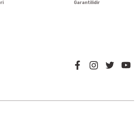
ri
Garantilidir
BİZİ TAKİP EDİN
İLETİŞİM