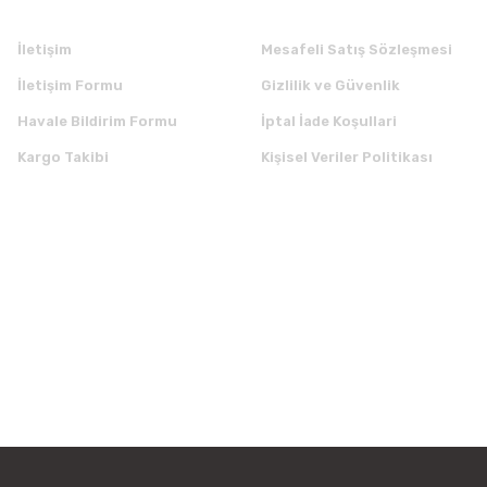
İletişim
Mesafeli Satış Sözleşmesi
İletişim Formu
Gizlilik ve Güvenlik
Havale Bildirim Formu
İptal İade Koşullari
Kargo Takibi
Kişisel Veriler Politikası