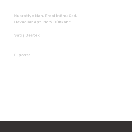
Nusratiye Mah. Erdal İnönü Cad.
Havacılar Apt. No:9 Dükkan:1
Satış Destek
0 531 784 05 50
E-posta
tedarik@kedimuzikmarket.com