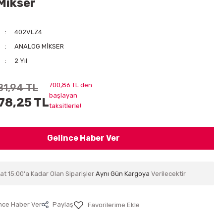
Mikser
402VLZ4
ANALOG MİKSER
2 Yıl
700,86 TL den
81,94 TL
başlayan
78,25 TL
taksitlerle!
Gelince Haber Ver
at 15:00'a Kadar Olan Siparişler
Aynı Gün Kargoya
Verilecektir
nce Haber Ver
Paylaş