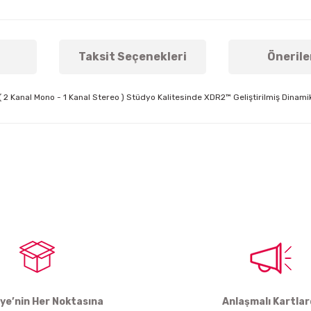
Taksit Seçenekleri
Önerile
 Kanal Mono - 1 Kanal Stereo ) Stüdyo Kalitesinde XDR2™ Geliştirilmiş Dinamik
arda yetersiz gördüğünüz noktaları öneri formunu kullanarak tarafımıza ile
Bu ürüne ilk yorumu siz yapın!
Yorum Yaz
iye’nin Her Noktasına
Anlaşmalı Kartla