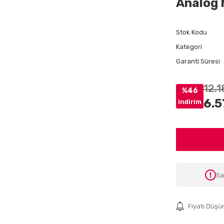
Analog 
Stok Kodu
Kategori
Garanti Süresi
12.1
%46
6.5
indirim
Sa
Fiyatı Düşü