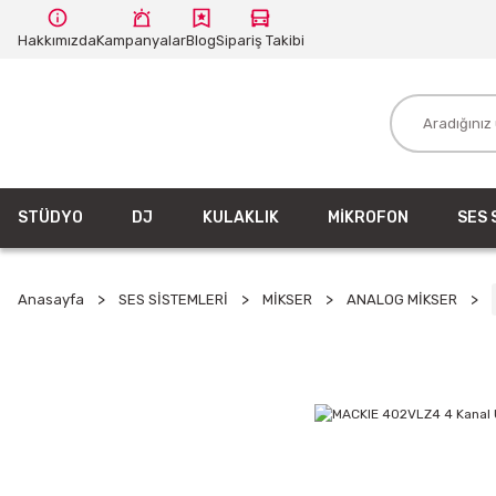
Hakkımızda
Kampanyalar
Blog
Sipariş Takibi
STÜDYO
DJ
KULAKLIK
MİKROFON
SES 
Anasayfa
SES SİSTEMLERİ
MİKSER
ANALOG MİKSER