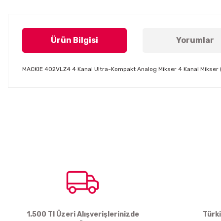
Ürün Bilgisi
Yorumlar
MACKIE 402VLZ4 4 Kanal Ultra-Kompakt Analog Mikser 4 Kanal Mikser ( 2
Bu ürünün fiyat bilgisi, resim, ürün açıklamalarında ve diğer konul
Görüş ve önerileriniz için teşekkür ederiz.
Ürün resmi kalitesiz, bozuk veya görüntülenemiyor.
Ürün açıklamasında eksik bilgiler bulunuyor.
Ürün bilgilerinde hatalar bulunuyor.
Ürün fiyatı diğer sitelerden daha pahalı.
Bu ürüne benzer farklı alternatifler olmalı.
1.500 Tl Üzeri Alışverişlerinizde
Türk