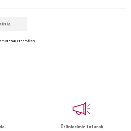
riniz
 Mikrofon Preamfileri
tebilirsiniz.
rda
Ürünlerimiz faturalı