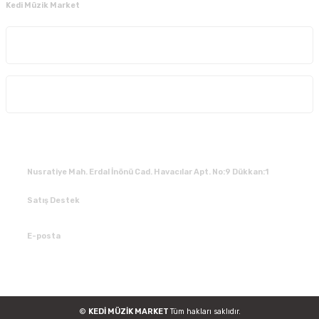
Kedi Müzik Market
Kurumsal
Alışveriş
İLETİŞİM
Nusratiye Mah. Erdal İnönü Cad. Havacılar Apt. No:9 Dükkan:1
Satış Destek
0 531 784 05 50
E-posta
tedarik@kedimuzikmarket.com
©
KEDİ MÜZİK MARKET
Tüm hakları saklıdır.