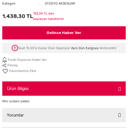
Kategori
STÜDYO AKSESUAR
İTÖR
153,24 TL den
1.438,30 TL
başlayan taksitlerle!
FONLAR
Gelince Haber Ver
SUAR
 ( SES KARTLI )
HOPARLÖRLER
Saat 15:00'a Kadar Olan Siparişler
Aynı Gün Kargoya
Verilecektir
E AKSESUAR
Fiyatı Düşünce Haber Ver
Paylaş
Ürün Bilgisi
Mini sustain pedalı
Yorumlar