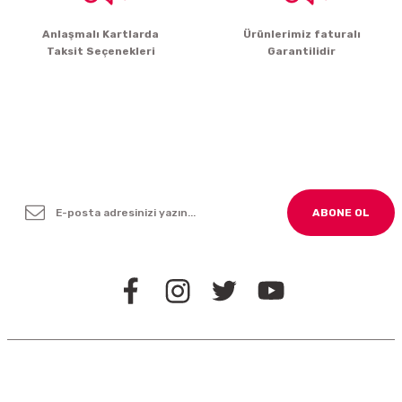
Gönder
Anlaşmalı Kartlarda
Ürünlerimiz faturalı
Taksit Seçenekleri
Garantilidir
Yenilikleden ve Kampanyalardan Haber Bültenimize
Kayodolun!
ABONE OL
BİZİ TAKİP EDİN