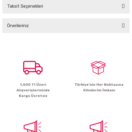
Taksit Seçenekleri
Bu ürüne ilk yorumu siz yapın!
Önerileriniz
Yorum Yaz
Bu ürünün fiyat bilgisi, resim, ürün açıklamalarında ve diğer konularda
yetersiz gördüğünüz noktaları öneri formunu kullanarak tarafımıza
iletebilirsiniz.
Görüş ve önerileriniz için teşekkür ederiz.
Ürün resmi kalitesiz, bozuk veya görüntülenemiyor.
Ürün açıklamasında eksik bilgiler bulunuyor.
1.500 Tl Üzeri
Türkiye’nin Her Noktasına
Ürün bilgilerinde hatalar bulunuyor.
Alışverişlerinizde
Gönderim İmkanı
Ürün fiyatı diğer sitelerden daha pahalı.
Kargo Ücretsiz
Bu ürüne benzer farklı alternatifler olmalı.