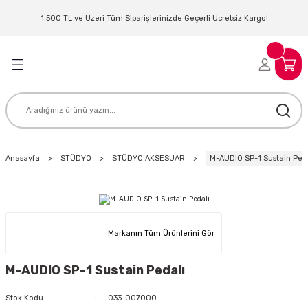
Geri Dön
Geri Dön
Geri Dön
Geri Dön
Geri Dön
Geri Dön
Geri Dön
Geri Dön
1.500 TL ve Üzeri Tüm Siparişlerinizde Geçerli Ücretsiz Kargo!
LERİ
MLERİ
 SİSTEMLERİ
İSTEMLERİ
NTROLLER
NIM KULAKLIK
ER
MAKİNESİ
D OYNATICI
Anasayfa
STÜDYO
STÜDYO AKSESUAR
M-AUDIO SP-1 Sustain Ped
KLIK
ADSET )
ÖR
LER
MİKROFONU
MFİ
Markanın Tüm Ürünlerini Gör
MCİ
EKTÖR
M-AUDIO SP-1 Sustain Pedalı
AKLIK
ZÜMLER
Stok Kodu
033-007000