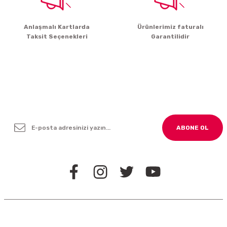
Gönder
Anlaşmalı Kartlarda
Ürünlerimiz faturalı
Taksit Seçenekleri
Garantilidir
Yenilikleden ve Kampanyalardan Haber Bültenimize
Kayodolun!
ABONE OL
BİZİ TAKİP EDİN