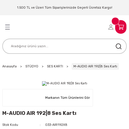
Geri Dön
Geri Dön
Geri Dön
Geri Dön
Geri Dön
Geri Dön
Geri Dön
Geri Dön
1.500 TL ve Üzeri Tüm Siparişlerinizde Geçerli Ücretsiz Kargo!
LERİ
MLERİ
 SİSTEMLERİ
İSTEMLERİ
NTROLLER
NIM KULAKLIK
ER
MAKİNESİ
D OYNATICI
Anasayfa
STÜDYO
SES KARTI
M-AUDIO AIR 192|8 Ses Kartı
KLIK
ADSET )
ÖR
LER
MİKROFONU
MFİ
Markanın Tüm Ürünlerini Gör
MCİ
EKTÖR
M-AUDIO AIR 192|8 Ses Kartı
AKLIK
ZÜMLER
Stok Kodu
033-AIR192X8