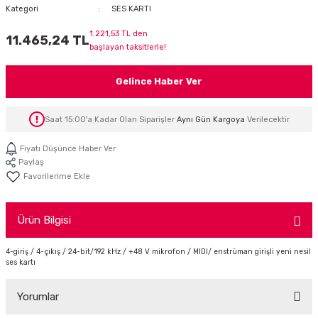
Kategori
SES KARTI
İTÖR
1.221,53 TL den
11.465,24 TL
başlayan taksitlerle!
FONLAR
Gelince Haber Ver
SUAR
 ( SES KARTLI )
HOPARLÖRLER
Saat 15:00'a Kadar Olan Siparişler
Aynı Gün Kargoya
Verilecektir
E AKSESUAR
Fiyatı Düşünce Haber Ver
Paylaş
Ürün Bilgisi
4-giriş / 4-çıkış / 24-bit/192 kHz / +48 V mikrofon / MIDI/ enstrüman girişli yeni nesil
ses kartı
Yorumlar