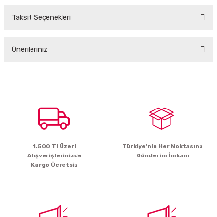
Taksit Seçenekleri
Bu ürüne ilk yorumu siz yapın!
Önerileriniz
Yorum Yaz
Bu ürünün fiyat bilgisi, resim, ürün açıklamalarında ve diğer konularda
yetersiz gördüğünüz noktaları öneri formunu kullanarak tarafımıza
iletebilirsiniz.
Görüş ve önerileriniz için teşekkür ederiz.
Ürün resmi kalitesiz, bozuk veya görüntülenemiyor.
Ürün açıklamasında eksik bilgiler bulunuyor.
1.500 Tl Üzeri
Türkiye’nin Her Noktasına
Ürün bilgilerinde hatalar bulunuyor.
Alışverişlerinizde
Gönderim İmkanı
Ürün fiyatı diğer sitelerden daha pahalı.
Kargo Ücretsiz
Bu ürüne benzer farklı alternatifler olmalı.