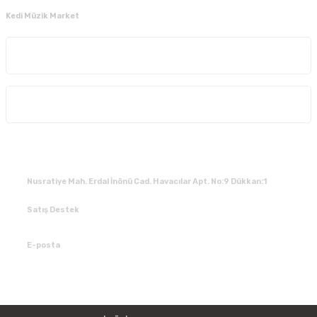
Kedi Müzik Market
Kurumsal
Alışveriş
İLETİŞİM
Nusratiye Mah. Erdal İnönü Cad. Havacılar Apt. No:9 Dükkan:1
Satış Destek
0 531 784 05 50
E-posta
tedarik@kedimuzikmarket.com