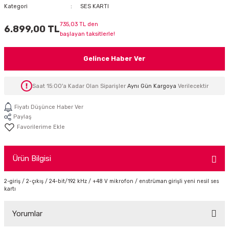
Kategori
SES KARTI
İTÖR
735,03 TL den
6.899,00 TL
başlayan taksitlerle!
FONLAR
Gelince Haber Ver
SUAR
 ( SES KARTLI )
HOPARLÖRLER
Saat 15:00'a Kadar Olan Siparişler
Aynı Gün Kargoya
Verilecektir
E AKSESUAR
Fiyatı Düşünce Haber Ver
Paylaş
Ürün Bilgisi
2-giriş / 2-çıkış / 24-bit/192 kHz / +48 V mikrofon / enstrüman girişli yeni nesil ses
kartı
Yorumlar