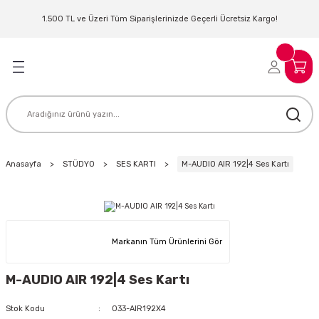
Geri Dön
Geri Dön
Geri Dön
Geri Dön
Geri Dön
Geri Dön
Geri Dön
Geri Dön
1.500 TL ve Üzeri Tüm Siparişlerinizde Geçerli Ücretsiz Kargo!
LERİ
MLERİ
 SİSTEMLERİ
İSTEMLERİ
NTROLLER
NIM KULAKLIK
ER
MAKİNESİ
D OYNATICI
Anasayfa
STÜDYO
SES KARTI
M-AUDIO AIR 192|4 Ses Kartı
KLIK
ADSET )
ÖR
LER
MİKROFONU
MFİ
Markanın Tüm Ürünlerini Gör
MCİ
EKTÖR
M-AUDIO AIR 192|4 Ses Kartı
AKLIK
ZÜMLER
Stok Kodu
033-AIR192X4