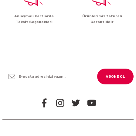
Gönder
Anlaşmalı Kartlarda
Ürünlerimiz faturalı
Taksit Seçenekleri
Garantilidir
Yenilikleden ve Kampanyalardan Haber Bültenimize
Kayodolun!
ABONE OL
BİZİ TAKİP EDİN