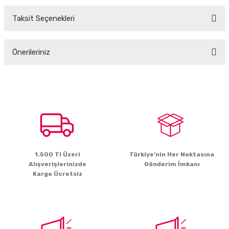
Taksit Seçenekleri
Bu ürüne ilk yorumu siz yapın!
Önerileriniz
Yorum Yaz
Bu ürünün fiyat bilgisi, resim, ürün açıklamalarında ve diğer konularda
yetersiz gördüğünüz noktaları öneri formunu kullanarak tarafımıza
iletebilirsiniz.
Görüş ve önerileriniz için teşekkür ederiz.
Ürün resmi kalitesiz, bozuk veya görüntülenemiyor.
Ürün açıklamasında eksik bilgiler bulunuyor.
1.500 Tl Üzeri
Türkiye’nin Her Noktasına
Ürün bilgilerinde hatalar bulunuyor.
Alışverişlerinizde
Gönderim İmkanı
Ürün fiyatı diğer sitelerden daha pahalı.
Kargo Ücretsiz
Bu ürüne benzer farklı alternatifler olmalı.