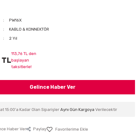
PW16X
KABLO & KONNEKTÖR
2 Yıl
113,76 TL den
 TL
başlayan
taksitlerle!
Gelince Haber Ver
at 15:00'a Kadar Olan Siparişler
Aynı Gün Kargoya
Verilecektir
nce Haber Ver
Paylaş