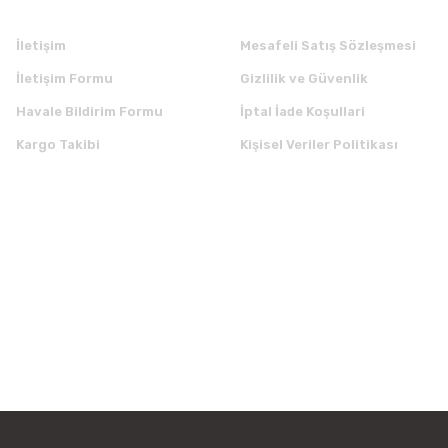
İletişim
Mesafeli Satış Sözleşmesi
İletişim Formu
Gizlilik ve Güvenlik
Havale Bildirim Formu
İptal İade Koşullari
Kargo Takibi
Kişisel Veriler Politikası