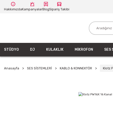
Hakkımızda
Kampanyalar
Blog
Sipariş Takibi
STÜDYO
DJ
KULAKLIK
MİKROFON
SES 
Anasayfa
SES SİSTEMLERİ
KABLO & KONNEKTÖR
Klotz 