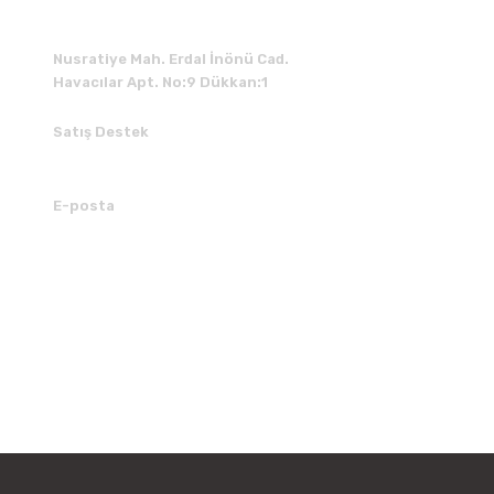
Nusratiye Mah. Erdal İnönü Cad.
Havacılar Apt. No:9 Dükkan:1
Satış Destek
0 531 784 05 50
E-posta
tedarik@kedimuzikmarket.com