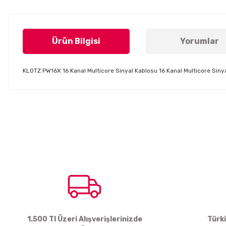
Ürün Bilgisi
Yorumlar
KLOTZ PW16X 16 Kanal Multicore Sinyal Kablosu 16 Kanal Multicore Siny
Bu ürünün fiyat bilgisi, resim, ürün açıklamalarında ve diğer konul
Görüş ve önerileriniz için teşekkür ederiz.
Ürün resmi kalitesiz, bozuk veya görüntülenemiyor.
Ürün açıklamasında eksik bilgiler bulunuyor.
Ürün bilgilerinde hatalar bulunuyor.
Ürün fiyatı diğer sitelerden daha pahalı.
Bu ürüne benzer farklı alternatifler olmalı.
1.500 Tl Üzeri Alışverişlerinizde
Türk