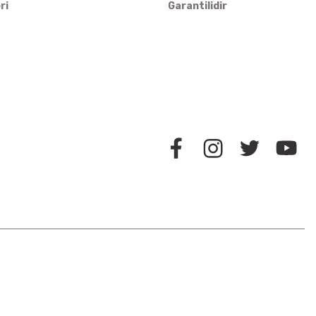
ri
Garantilidir
BİZİ TAKİP EDİN
İLETİŞİM