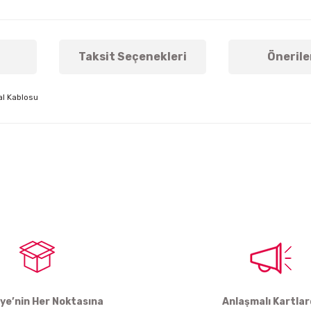
Taksit Seçenekleri
Önerile
al Kablosu
arda yetersiz gördüğünüz noktaları öneri formunu kullanarak tarafımıza ile
Bu ürüne ilk yorumu siz yapın!
Yorum Yaz
iye’nin Her Noktasına
Anlaşmalı Kartla