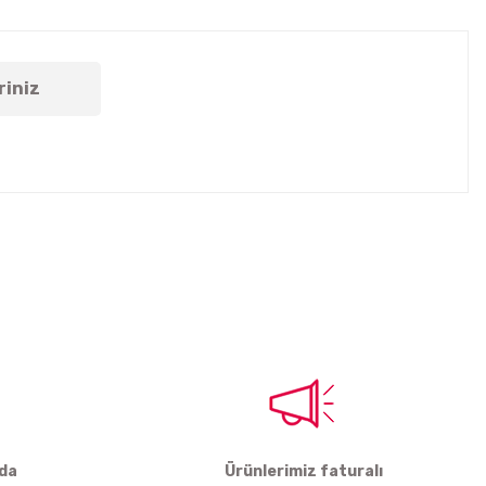
riniz
tebilirsiniz.
rda
Ürünlerimiz faturalı