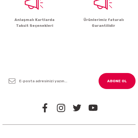
Gönder
Anlaşmalı Kartlarda
Ürünlerimiz faturalı
Taksit Seçenekleri
Garantilidir
Yenilikleden ve Kampanyalardan Haber Bültenimize
Kayodolun!
ABONE OL
BİZİ TAKİP EDİN