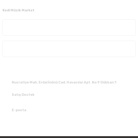
Kedi Müzik Market
Kurumsal
Alışveriş
İLETİŞİM
Nusratiye Mah. Erdal İnönü Cad. Havacılar Apt. No:9 Dükkan:1
Satış Destek
0 531 784 05 50
E-posta
tedarik@kedimuzikmarket.com