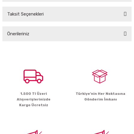
Taksit Seçenekleri
Bu ürüne ilk yorumu siz yapın!
Önerileriniz
Yorum Yaz
Bu ürünün fiyat bilgisi, resim, ürün açıklamalarında ve diğer konularda
yetersiz gördüğünüz noktaları öneri formunu kullanarak tarafımıza
iletebilirsiniz.
Görüş ve önerileriniz için teşekkür ederiz.
Ürün resmi kalitesiz, bozuk veya görüntülenemiyor.
Ürün açıklamasında eksik bilgiler bulunuyor.
1.500 Tl Üzeri
Türkiye’nin Her Noktasına
Ürün bilgilerinde hatalar bulunuyor.
Alışverişlerinizde
Gönderim İmkanı
Ürün fiyatı diğer sitelerden daha pahalı.
Kargo Ücretsiz
Bu ürüne benzer farklı alternatifler olmalı.