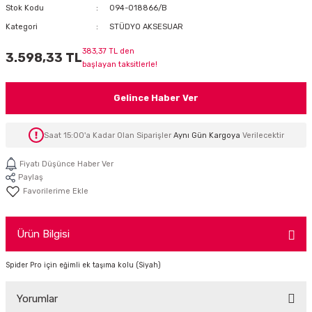
Stok Kodu
094-018866/B
İTÖR
Kategori
STÜDYO AKSESUAR
FONLAR
383,37 TL den
3.598,33 TL
başlayan taksitlerle!
SUAR
 ( SES KARTLI )
HOPARLÖRLER
Gelince Haber Ver
E AKSESUAR
Saat 15:00'a Kadar Olan Siparişler
Aynı Gün Kargoya
Verilecektir
Fiyatı Düşünce Haber Ver
Paylaş
Ürün Bilgisi
Spider Pro için eğimli ek taşıma kolu (Siyah)
Yorumlar