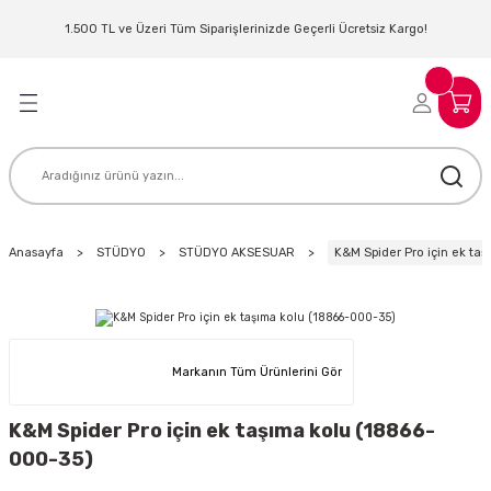
Geri Dön
Geri Dön
Geri Dön
Geri Dön
Geri Dön
Geri Dön
Geri Dön
Geri Dön
1.500 TL ve Üzeri Tüm Siparişlerinizde Geçerli Ücretsiz Kargo!
LERİ
MLERİ
 SİSTEMLERİ
İSTEMLERİ
NTROLLER
NIM KULAKLIK
ER
MAKİNESİ
D OYNATICI
Anasayfa
STÜDYO
STÜDYO AKSESUAR
K&M Spider Pro için ek ta
KLIK
ADSET )
ÖR
LER
MİKROFONU
MFİ
Markanın Tüm Ürünlerini Gör
MCİ
EKTÖR
K&M Spider Pro için ek taşıma kolu (18866-
000-35)
AKLIK
ZÜMLER