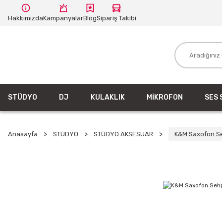
Hakkımızda
Kampanyalar
Blog
Sipariş Takibi
STÜDYO
DJ
KULAKLIK
MİKROFON
SES 
Anasayfa
STÜDYO
STÜDYO AKSESUAR
K&M Saxofon S