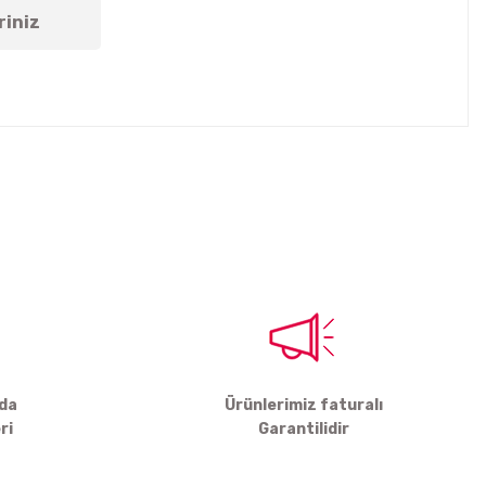
riniz
tebilirsiniz.
rda
Ürünlerimiz faturalı
ri
Garantilidir