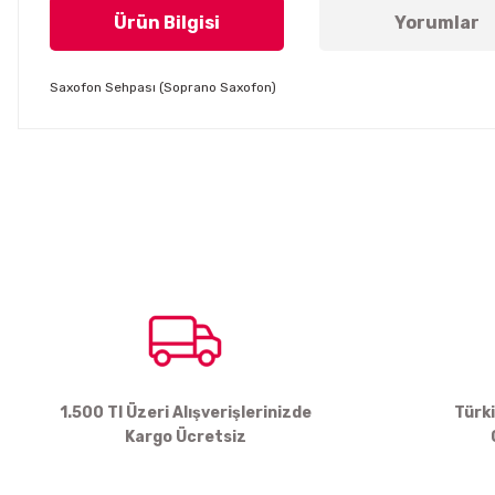
Ürün Bilgisi
Yorumlar
Saxofon Sehpası (Soprano Saxofon)
Bu ürünün fiyat bilgisi, resim, ürün açıklamalarında ve diğer konul
Görüş ve önerileriniz için teşekkür ederiz.
Ürün resmi kalitesiz, bozuk veya görüntülenemiyor.
Ürün açıklamasında eksik bilgiler bulunuyor.
Ürün bilgilerinde hatalar bulunuyor.
Ürün fiyatı diğer sitelerden daha pahalı.
Bu ürüne benzer farklı alternatifler olmalı.
1.500 Tl Üzeri Alışverişlerinizde
Türk
Kargo Ücretsiz