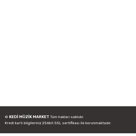
KEDİ MÜZİK MARKET
©
Tüm hakları saklıdır.
Kredi kartı bilgileriniz 256bit SSL sertifikası ile korunmaktadır.