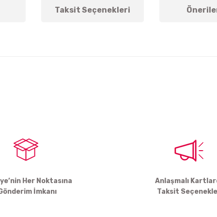
Taksit Seçenekleri
Önerile
arda yetersiz gördüğünüz noktaları öneri formunu kullanarak tarafımıza ile
Bu ürüne ilk yorumu siz yapın!
Yorum Yaz
iye’nin Her Noktasına
Anlaşmalı Kartla
Gönderim İmkanı
Taksit Seçenekle
Gönder