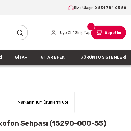
Bize Ulaşın:
0 531 784 05 50
Üye Ol / Giriş Yap
Sepetim
İ
GİTAR
GİTAR EFEKT
GÖRÜNTÜ SİSTEMLERİ
Markanın Tüm Ürünlerini Gör
ofon Sehpası (15290-000-55)