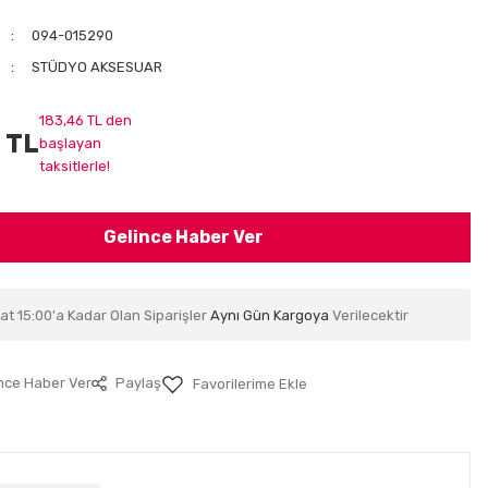
094-015290
STÜDYO AKSESUAR
183,46 TL den
 TL
başlayan
taksitlerle!
Gelince Haber Ver
at 15:00'a Kadar Olan Siparişler
Aynı Gün Kargoya
Verilecektir
nce Haber Ver
Paylaş