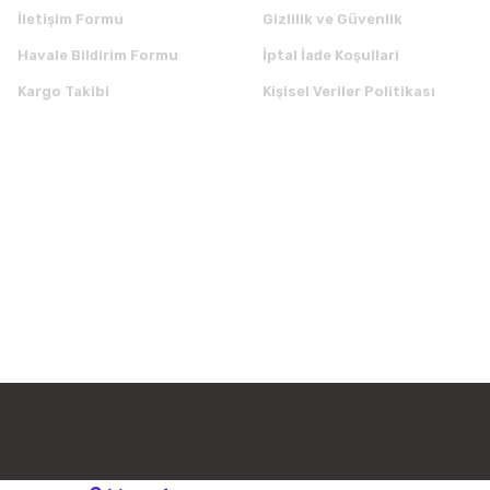
İletişim Formu
Gizlilik ve Güvenlik
Havale Bildirim Formu
İptal İade Koşullari
Kargo Takibi
Kişisel Veriler Politikası