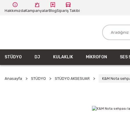
Hakkımızda
Kampanyalar
Blog
Sipariş Takibi
STÜDYO
DJ
KULAKLIK
MİKROFON
SES 
Anasayfa
STÜDYO
STÜDYO AKSESUAR
K&M Nota sehpa