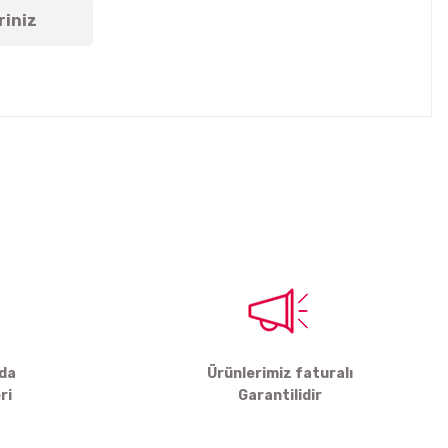
riniz
tebilirsiniz.
rda
Ürünlerimiz faturalı
ri
Garantilidir