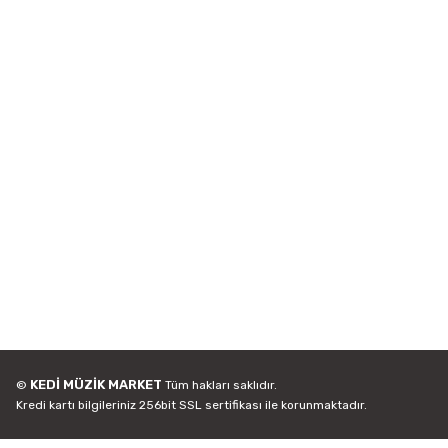
KEDİ MÜZİK MARKET
©
Tüm hakları saklıdır.
Kredi kartı bilgileriniz 256bit SSL sertifikası ile korunmaktadır.