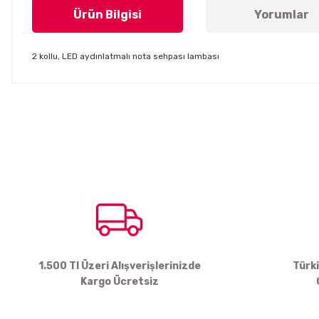
Ürün Bilgisi
Yorumlar
2 kollu, LED aydınlatmalı nota sehpası lambası
Bu ürünün fiyat bilgisi, resim, ürün açıklamalarında ve diğer konul
Görüş ve önerileriniz için teşekkür ederiz.
Ürün resmi kalitesiz, bozuk veya görüntülenemiyor.
Ürün açıklamasında eksik bilgiler bulunuyor.
Ürün bilgilerinde hatalar bulunuyor.
Ürün fiyatı diğer sitelerden daha pahalı.
Bu ürüne benzer farklı alternatifler olmalı.
1.500 Tl Üzeri Alışverişlerinizde
Türk
Kargo Ücretsiz