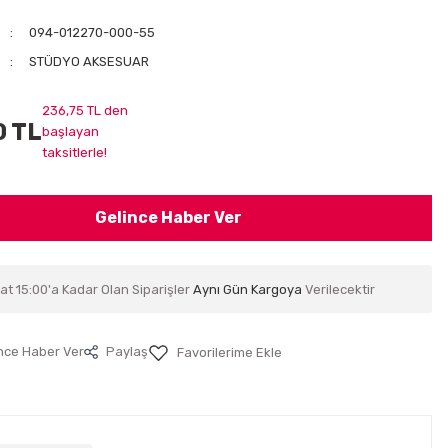
094-012270-000-55
STÜDYO AKSESUAR
236,75 TL den
0 TL
başlayan
taksitlerle!
Gelince Haber Ver
at 15:00'a Kadar Olan Siparişler
Aynı Gün Kargoya
Verilecektir
nce Haber Ver
Paylaş