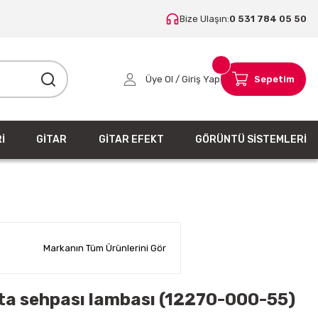
Bize Ulaşın:
0 531 784 05 50
Üye Ol / Giriş Yap
Sepetim
İ
GİTAR
GİTAR EFEKT
GÖRÜNTÜ SİSTEMLERİ
Markanın Tüm Ürünlerini Gör
a sehpası lambası (12270-000-55)