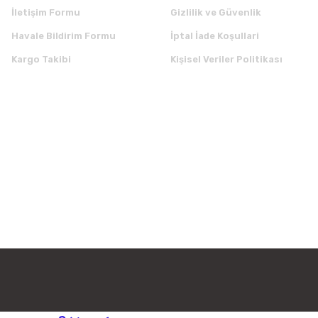
İletişim Formu
Gizlilik ve Güvenlik
Havale Bildirim Formu
İptal İade Koşullari
Kargo Takibi
Kişisel Veriler Politikası