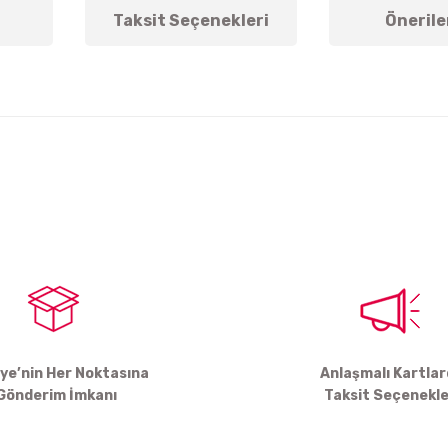
Taksit Seçenekleri
Önerile
arda yetersiz gördüğünüz noktaları öneri formunu kullanarak tarafımıza ile
Bu ürüne ilk yorumu siz yapın!
Yorum Yaz
iye’nin Her Noktasına
Anlaşmalı Kartla
Gönderim İmkanı
Taksit Seçenekle
Gönder