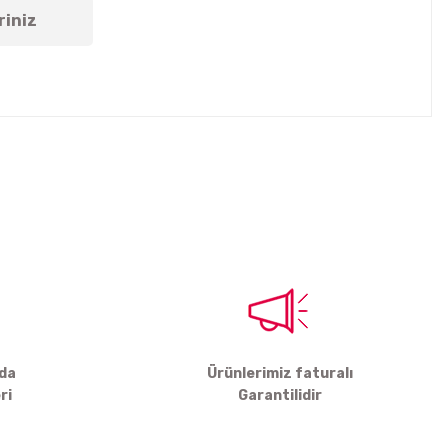
riniz
tebilirsiniz.
rda
Ürünlerimiz faturalı
ri
Garantilidir