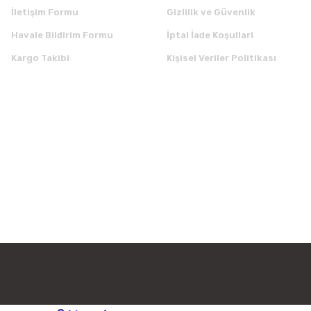
İletişim Formu
Gizlilik ve Güvenlik
Havale Bildirim Formu
İptal İade Koşullari
Kargo Takibi
Kişisel Veriler Politikası