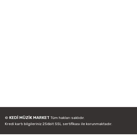
KEDİ MÜZİK MARKET
©
Tüm hakları saklıdır.
Kredi kartı bilgileriniz 256bit SSL sertifikası ile korunmaktadır.