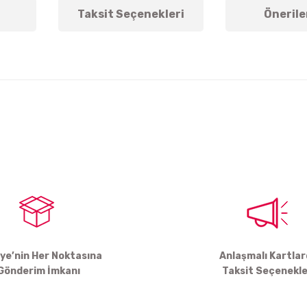
Taksit Seçenekleri
Önerile
arda yetersiz gördüğünüz noktaları öneri formunu kullanarak tarafımıza ile
Bu ürüne ilk yorumu siz yapın!
Yorum Yaz
iye’nin Her Noktasına
Anlaşmalı Kartla
Gönderim İmkanı
Taksit Seçenekle
Gönder