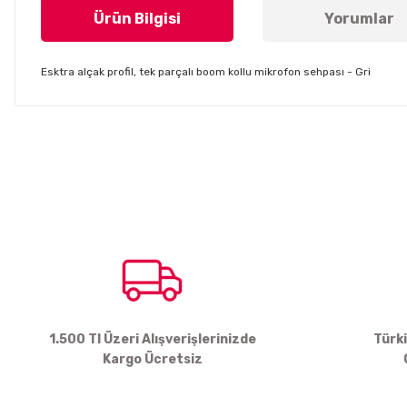
Ürün Bilgisi
Yorumlar
Esktra alçak profil, tek parçalı boom kollu mikrofon sehpası - Gri
Bu ürünün fiyat bilgisi, resim, ürün açıklamalarında ve diğer konul
Görüş ve önerileriniz için teşekkür ederiz.
Ürün resmi kalitesiz, bozuk veya görüntülenemiyor.
Ürün açıklamasında eksik bilgiler bulunuyor.
Ürün bilgilerinde hatalar bulunuyor.
Ürün fiyatı diğer sitelerden daha pahalı.
Bu ürüne benzer farklı alternatifler olmalı.
1.500 Tl Üzeri Alışverişlerinizde
Türk
Kargo Ücretsiz