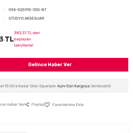
094-025910-300-87
STÜDYO AKSESUAR
383,37 TL den
3 TL
başlayan
taksitlerle!
Gelince Haber Ver
at 15:00'a Kadar Olan Siparişler
Aynı Gün Kargoya
Verilecektir
nce Haber Ver
Paylaş