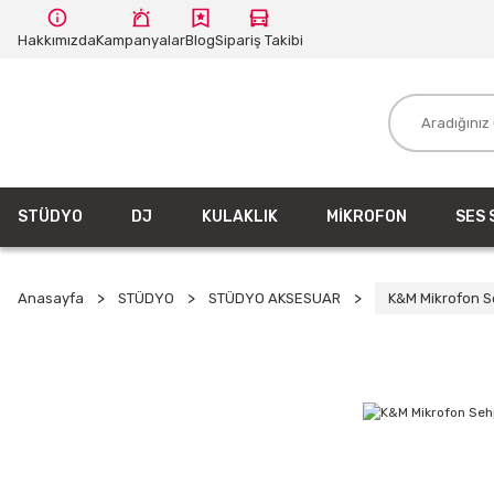
Hakkımızda
Kampanyalar
Blog
Sipariş Takibi
STÜDYO
DJ
KULAKLIK
MİKROFON
SES 
Anasayfa
STÜDYO
STÜDYO AKSESUAR
K&M Mikrofon S