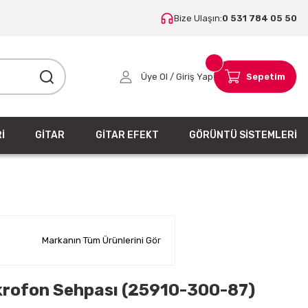
Bize Ulaşın:
0 531 784 05 50
Üye Ol / Giriş Yap
Sepetim
İ
GİTAR
GİTAR EFEKT
GÖRÜNTÜ SİSTEMLERİ
Markanın Tüm Ürünlerini Gör
rofon Sehpası (25910-300-87)