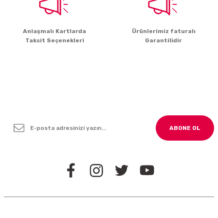
Gönder
Anlaşmalı Kartlarda
Ürünlerimiz faturalı
Taksit Seçenekleri
Garantilidir
Yenilikleden ve Kampanyalardan Haber Bültenimize
Kayodolun!
ABONE OL
BİZİ TAKİP EDİN