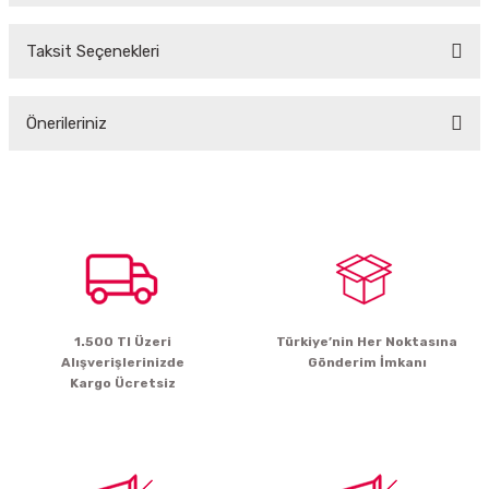
Taksit Seçenekleri
Bu ürüne ilk yorumu siz yapın!
Önerileriniz
Yorum Yaz
Bu ürünün fiyat bilgisi, resim, ürün açıklamalarında ve diğer konularda
yetersiz gördüğünüz noktaları öneri formunu kullanarak tarafımıza
iletebilirsiniz.
Görüş ve önerileriniz için teşekkür ederiz.
Ürün resmi kalitesiz, bozuk veya görüntülenemiyor.
Ürün açıklamasında eksik bilgiler bulunuyor.
1.500 Tl Üzeri
Türkiye’nin Her Noktasına
Ürün bilgilerinde hatalar bulunuyor.
Alışverişlerinizde
Gönderim İmkanı
Ürün fiyatı diğer sitelerden daha pahalı.
Kargo Ücretsiz
Bu ürüne benzer farklı alternatifler olmalı.