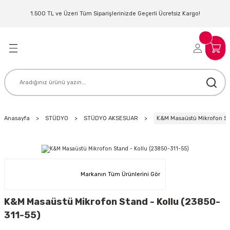
Geri Dön
Geri Dön
Geri Dön
Geri Dön
Geri Dön
Geri Dön
Geri Dön
Geri Dön
1.500 TL ve Üzeri Tüm Siparişlerinizde Geçerli Ücretsiz Kargo!
LERİ
MLERİ
 SİSTEMLERİ
İSTEMLERİ
NTROLLER
NIM KULAKLIK
ER
MAKİNESİ
D OYNATICI
Anasayfa
STÜDYO
STÜDYO AKSESUAR
K&M Masaüstü Mikrofon Sta
KLIK
ADSET )
ÖR
LER
MİKROFONU
MFİ
Markanın Tüm Ürünlerini Gör
MCİ
EKTÖR
K&M Masaüstü Mikrofon Stand - Kollu (23850-
311-55)
AKLIK
ZÜMLER