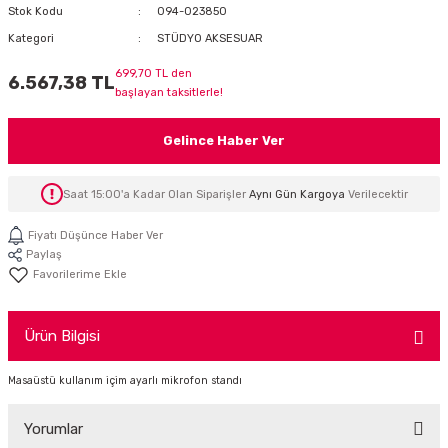
Stok Kodu
094-023850
İTÖR
Kategori
STÜDYO AKSESUAR
FONLAR
699,70 TL den
6.567,38 TL
başlayan taksitlerle!
SUAR
 ( SES KARTLI )
HOPARLÖRLER
Gelince Haber Ver
E AKSESUAR
Saat 15:00'a Kadar Olan Siparişler
Aynı Gün Kargoya
Verilecektir
Fiyatı Düşünce Haber Ver
Paylaş
Ürün Bilgisi
Masaüstü kullanım içim ayarlı mikrofon standı
Yorumlar