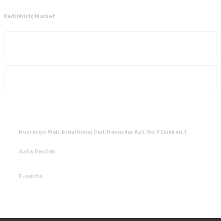
Kedi Müzik Market
Kurumsal
Alışveriş
İLETİŞİM
Nusratiye Mah. Erdal İnönü Cad. Havacılar Apt. No:9 Dükkan:1
Satış Destek
0 531 784 05 50
E-posta
tedarik@kedimuzikmarket.com