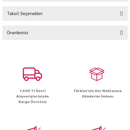
Taksit Seçenekleri
Bu ürüne ilk yorumu siz yapın!
Önerileriniz
Yorum Yaz
Bu ürünün fiyat bilgisi, resim, ürün açıklamalarında ve diğer konularda
yetersiz gördüğünüz noktaları öneri formunu kullanarak tarafımıza
iletebilirsiniz.
Görüş ve önerileriniz için teşekkür ederiz.
Ürün resmi kalitesiz, bozuk veya görüntülenemiyor.
Ürün açıklamasında eksik bilgiler bulunuyor.
1.500 Tl Üzeri
Türkiye’nin Her Noktasına
Ürün bilgilerinde hatalar bulunuyor.
Alışverişlerinizde
Gönderim İmkanı
Ürün fiyatı diğer sitelerden daha pahalı.
Kargo Ücretsiz
Bu ürüne benzer farklı alternatifler olmalı.