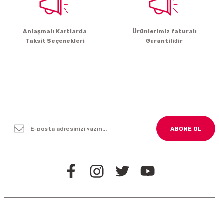
Gönder
Anlaşmalı Kartlarda
Ürünlerimiz faturalı
Taksit Seçenekleri
Garantilidir
Yenilikleden ve Kampanyalardan Haber Bültenimize
Kayodolun!
ABONE OL
BİZİ TAKİP EDİN