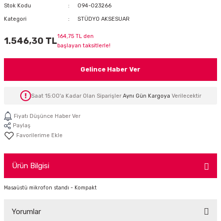
Stok Kodu
094-023266
İTÖR
Kategori
STÜDYO AKSESUAR
FONLAR
164,75 TL den
1.546,30 TL
başlayan taksitlerle!
SUAR
 ( SES KARTLI )
HOPARLÖRLER
Gelince Haber Ver
E AKSESUAR
Saat 15:00'a Kadar Olan Siparişler
Aynı Gün Kargoya
Verilecektir
Fiyatı Düşünce Haber Ver
Paylaş
Ürün Bilgisi
Masaüstü mikrofon standı - Kompakt
Yorumlar