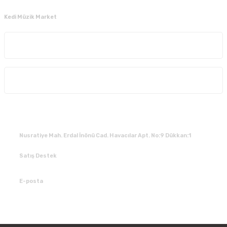
Kedi Müzik Market
Kurumsal
Alışveriş
İLETİŞİM
Nusratiye Mah. Erdal İnönü Cad. Havacılar Apt. No:9 Dükkan:1
Satış Destek
0 531 784 05 50
E-posta
tedarik@kedimuzikmarket.com