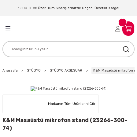
Geri Dön
Geri Dön
Geri Dön
Geri Dön
Geri Dön
Geri Dön
Geri Dön
Geri Dön
1.500 TL ve Üzeri Tüm Siparişlerinizde Geçerli Ücretsiz Kargo!
LERİ
MLERİ
 SİSTEMLERİ
İSTEMLERİ
NTROLLER
NIM KULAKLIK
ER
MAKİNESİ
D OYNATICI
Anasayfa
STÜDYO
STÜDYO AKSESUAR
K&M Masaüstü mikrofon s
KLIK
ADSET )
ÖR
LER
MİKROFONU
MFİ
Markanın Tüm Ürünlerini Gör
MCİ
EKTÖR
K&M Masaüstü mikrofon stand (23266-300-
74)
AKLIK
ZÜMLER