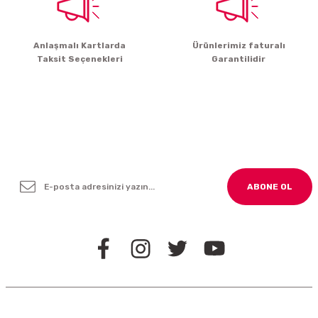
Gönder
Anlaşmalı Kartlarda
Ürünlerimiz faturalı
Taksit Seçenekleri
Garantilidir
Yenilikleden ve Kampanyalardan Haber Bültenimize
Kayodolun!
ABONE OL
BİZİ TAKİP EDİN