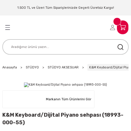
Geri Dön
Geri Dön
Geri Dön
Geri Dön
Geri Dön
Geri Dön
Geri Dön
Geri Dön
1.500 TL ve Üzeri Tüm Siparişlerinizde Geçerli Ücretsiz Kargo!
LERİ
MLERİ
 SİSTEMLERİ
İSTEMLERİ
NTROLLER
NIM KULAKLIK
ER
MAKİNESİ
D OYNATICI
Anasayfa
STÜDYO
STÜDYO AKSESUAR
K&M Keyboard/Dijital Piy
KLIK
ADSET )
ÖR
LER
MİKROFONU
MFİ
Markanın Tüm Ürünlerini Gör
MCİ
EKTÖR
K&M Keyboard/Dijital Piyano sehpası (18993-
000-55)
AKLIK
ZÜMLER