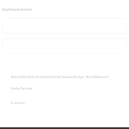
Kedi Müzik Market
Kurumsal
Alışveriş
İLETİŞİM
Nusratiye Mah. Erdal İnönü Cad. Havacılar Apt. No:9 Dükkan:1
Satış Destek
0 531 784 05 50
E-posta
tedarik@kedimuzikmarket.com