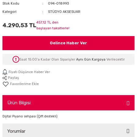
Stok Kodu
094-018993
İTÖR
Kategori
STÜDYO AKSESUAR
FONLAR
457,12 TL den
4.290,53 TL
başlayan taksitlerle!
SUAR
 ( SES KARTLI )
HOPARLÖRLER
Gelince Haber Ver
E AKSESUAR
Saat 15:00'a Kadar Olan Siparişler
Aynı Gün Kargoya
Verilecektir
Fiyatı Düşünce Haber Ver
Paylaş
Ürün Bilgisi
Dijital Piyano sehpası (Çift destekli)
Yorumlar