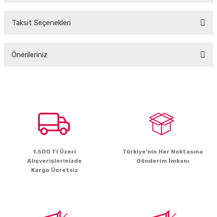
Taksit Seçenekleri
Bu ürüne ilk yorumu siz yapın!
Önerileriniz
Yorum Yaz
Bu ürünün fiyat bilgisi, resim, ürün açıklamalarında ve diğer konularda
yetersiz gördüğünüz noktaları öneri formunu kullanarak tarafımıza
iletebilirsiniz.
Görüş ve önerileriniz için teşekkür ederiz.
Ürün resmi kalitesiz, bozuk veya görüntülenemiyor.
Ürün açıklamasında eksik bilgiler bulunuyor.
1.500 Tl Üzeri
Türkiye’nin Her Noktasına
Ürün bilgilerinde hatalar bulunuyor.
Alışverişlerinizde
Gönderim İmkanı
Ürün fiyatı diğer sitelerden daha pahalı.
Kargo Ücretsiz
Bu ürüne benzer farklı alternatifler olmalı.