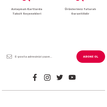
Gönder
Anlaşmalı Kartlarda
Ürünlerimiz faturalı
Taksit Seçenekleri
Garantilidir
Yenilikleden ve Kampanyalardan Haber Bültenimize
Kayodolun!
ABONE OL
BİZİ TAKİP EDİN