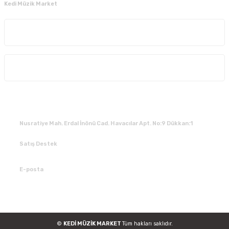
Kedi Müzik Market
Kurumsal
Alışveriş
İLETİŞİM
Nusratiye Mah. Erdal İnönü Cad. Havacılar Apt. No:9 Dükkan:1
Satış Destek
0 531 784 05 50
E-posta
tedarik@kedimuzikmarket.com
©
KEDİ MÜZİK MARKET
Tüm hakları saklıdır.