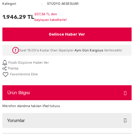
Kategori
STÜDYO AKSESUAR
İTÖR
207,36 TL den
1.946,29 TL
başlayan taksitlerle!
FONLAR
Gelince Haber Ver
SUAR
 ( SES KARTLI )
HOPARLÖRLER
Saat 15:00'a Kadar Olan Siparişler
Aynı Gün Kargoya
Verilecektir
E AKSESUAR
Fiyatı Düşünce Haber Ver
Paylaş
Ürün Bilgisi
Mikrofon standına takılan iPad tutucu
Yorumlar