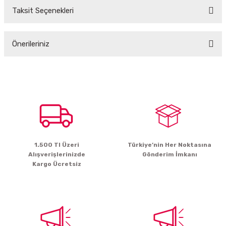
Taksit Seçenekleri
Bu ürüne ilk yorumu siz yapın!
Önerileriniz
Yorum Yaz
Bu ürünün fiyat bilgisi, resim, ürün açıklamalarında ve diğer konularda
yetersiz gördüğünüz noktaları öneri formunu kullanarak tarafımıza
iletebilirsiniz.
Görüş ve önerileriniz için teşekkür ederiz.
Ürün resmi kalitesiz, bozuk veya görüntülenemiyor.
Ürün açıklamasında eksik bilgiler bulunuyor.
1.500 Tl Üzeri
Türkiye’nin Her Noktasına
Ürün bilgilerinde hatalar bulunuyor.
Alışverişlerinizde
Gönderim İmkanı
Ürün fiyatı diğer sitelerden daha pahalı.
Kargo Ücretsiz
Bu ürüne benzer farklı alternatifler olmalı.