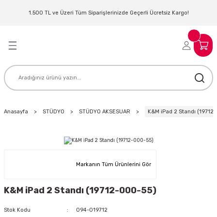
Geri Dön
Geri Dön
Geri Dön
Geri Dön
Geri Dön
Geri Dön
Geri Dön
Geri Dön
1.500 TL ve Üzeri Tüm Siparişlerinizde Geçerli Ücretsiz Kargo!
LERİ
MLERİ
 SİSTEMLERİ
İSTEMLERİ
NTROLLER
NIM KULAKLIK
ER
MAKİNESİ
D OYNATICI
Anasayfa
STÜDYO
STÜDYO AKSESUAR
K&M iPad 2 Standı (19712
KLIK
ADSET )
ÖR
LER
MİKROFONU
MFİ
Markanın Tüm Ürünlerini Gör
MCİ
EKTÖR
K&M iPad 2 Standı (19712-000-55)
AKLIK
ZÜMLER
Stok Kodu
094-019712